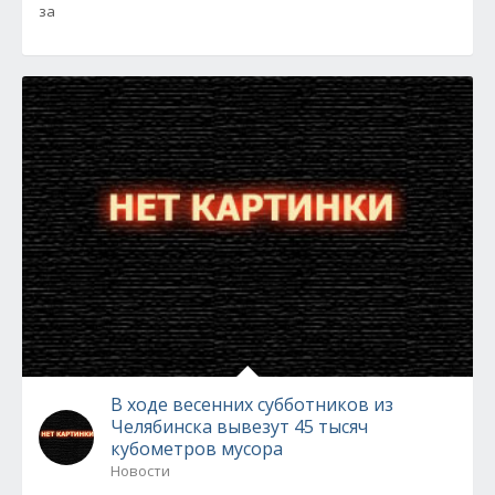
за
В ходе весенних субботников из
Челябинска вывезут 45 тысяч
кубометров мусора
Новости