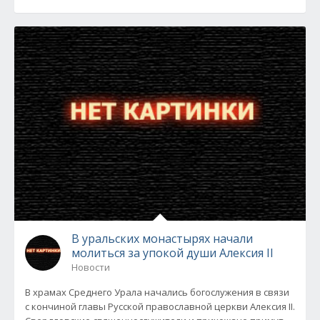
В уральских монастырях начали
молиться за упокой души Алексия II
Новости
В храмах Среднего Урала начались богослужения в связи
с кончиной главы Русской православной церкви Алексия II.