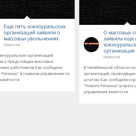
Еще пять южноуральских
организаций заявили о
О массовых 
массовых увольнениях
заявила еще
южноуральск
Новости
организация
жноуральских организаций
Новости
и о предстоящих массовых
ниях работников Как сообщили
В Челябинской области по
 Региону" в главном управлении по
организаций, проводящи
 занятости
штатов. Как сообщили ко
"Нового Региона" в пресс
управления занятости