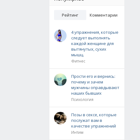
Рейтинг
Комментарии
4 упражнения, которые
следует выполнять
каждой женщине для
вытянутых, сухих
мышц.
Фитнес
Прости его и вернись:
почему и зачем
мужчины оправдывают
наших бывших
Психология
Позы в сексе, которые
послужат вам в
качестве упражнений
Интим