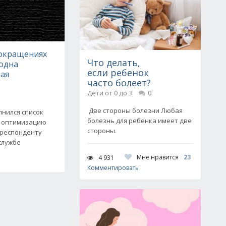
сокращениях
Что делать,
 одна
если ребенок
ая
часто болеет?
Дети от 0 до 3
0
Две стороны болезни Любая
лнился список
болезнь для ребенка имеет две
х оптимизацию
стороны.
рреспонденту
-службе
Мне нравится
23
4 931
Комментировать