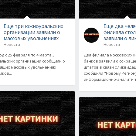
Еще три южноуральских
Еще два челя
организации заявили о
филиала сто
массовых увольнениях
заявили о л
Новости
Новости
д с 25 февраля по 4 марта 3
Два филиала московских 
льских организации сообщили о
банков заявили о сокращ
ящих массовых увольнениях
штатов в связи с ликвидац
ков...
сообщили "Новому Регион
информационно-аналитич