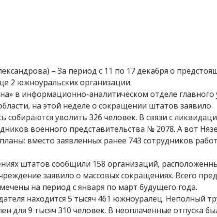
лександрова) – За период с 11 по 17 декабря о предстоя
ще 2 южноуральских организации.
она» в информационно-аналитическом отделе главного
области, на этой неделе о сокращении штатов заявило
ь собираются уволить 326 человек. В связи с ликвидац
удников военного представительства № 2078. А вот Няз
планы: вместо заявленных ранее 743 сотрудников рабо
ниях штатов сообщили 158 организаций, расположенны
учреждение заявило о массовых сокращениях. Всего пре
мечены на период с января по март будущего года.
дателя находится 5 тысяч 461 южноуралец. Неполный т
н для 9 тысяч 310 человек. В неоплаченные отпуска бы