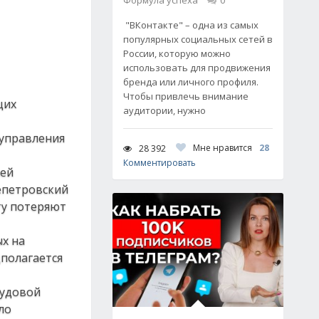
Формула успеха
0
"ВКонтакте" – одна из самых
популярных социальных сетей в
России, которую можно
использовать для продвижения
бренда или личного профиля.
Чтобы привлечь внимание
щих
аудитории, нужно
 управления
Мне нравится
28
28 392
Комментировать
ией
епетровский
ту потеряют
х на
дполагается
рудовой
ло