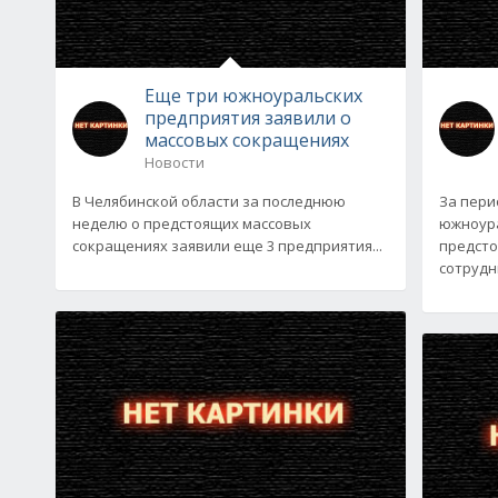
Еще три южноуральских
предприятия заявили о
массовых сокращениях
Новости
В Челябинской области за последнюю
За перио
неделю о предстоящих массовых
южноура
сокращениях заявили еще 3 предприятия...
предсто
сотрудни