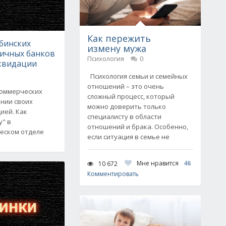
Как пережить
бинских
измену мужа
личных банков
Психология
0
иквидации
Психология семьи и семейных
отношений – это очень
коммерческих
сложный процесс, который
ении своих
можно доверить только
ией. Как
специалисту в области
у" в
отношений и брака. Особенно,
еском отделе
если ситуация в семье не
Мне нравится
46
10 672
Комментировать