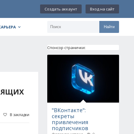
Создать аккаунт
Вход на сайт
КАРЬЕРА
Найти
Спонсор странички:
ОЯЩИХ
"ВКонтакте":
В закладки
секреты
привлечения
подписчиков