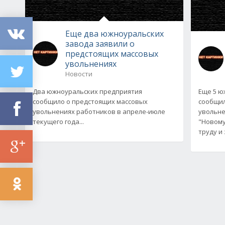
Еще два южноуральских
завода заявили о
предстоящих массовых
увольнениях
Новости
Два южноуральских предприятия
Еще 5 ю
сообщило о предстоящих массовых
сообщил
увольнениях работников в апреле-июле
увольне
текущего года...
"Новому
труду и