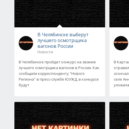
В Челябинске выберут
лучшего осмотрщика
вагонов России
Новости
В Челябинске пройдет конкурс на звание
В Карта
лучшего осмотрщика вагонов в России. Как
отравил
сообщили корреспонденту "Нового
скончал
Региона" в пресс-службе ЮУЖД, в конкурсе
селе Ан
будут
уложила