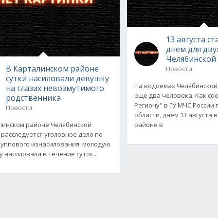
13 августа с
днем для дву
Челябинской
В Карталинском районе
Новости
сутки насиловали девушку
На водоемах Челябинской
на глазах невозмутимого
еще два человека. Как с
родственника
Региону" в ГУ МЧС России
Новости
области, днем 13 августа 
линском районе Челябинской
районе в
 расследуется уголовное дело по
руппового изнасилования: молодую
 насиловали в течение суток...