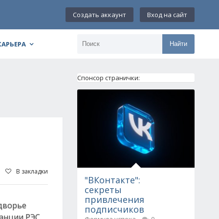
Создать аккаунт
Вход на сайт
КАРЬЕРА
Найти
Спонсор странички:
В закладки
"ВКонтакте":
секреты
привлечения
одворье
подписчиков
анции РЭС.