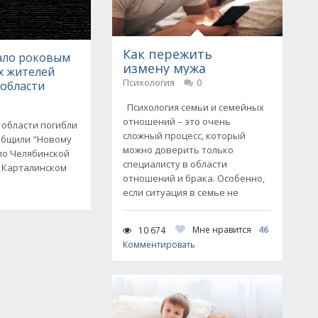
Как пережить
тало роковым
измену мужа
х жителей
Психология
0
 области
Психология семьи и семейных
отношений – это очень
 области погибли
сложный процесс, который
ообщили "Новому
можно доверить только
 по Челябинской
специалисту в области
в Карталинском
отношений и брака. Особенно,
если ситуация в семье не
Мне нравится
46
10 674
Комментировать