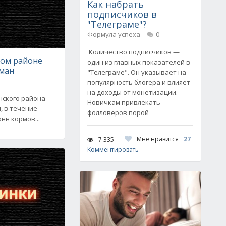
Как набрать
подписчиков в
"Телеграме"?
Формула успеха
0
Количество подписчиков —
ком районе
один из главных показателей в
оман
"Телеграме". Он указывает на
популярность блогера и влияет
на доходы от монетизации.
нского района
Новичкам привлекать
, в течение
фолловеров порой
нн кормов...
Мне нравится
27
7 335
Комментировать