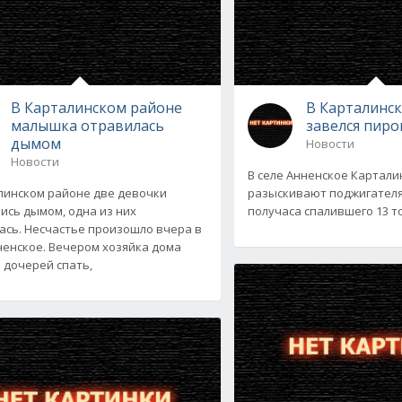
В Карталинском районе
В Карталинс
малышка отравилась
завелся пир
дымом
Новости
Новости
В селе Анненское Картали
линском районе две девочки
разыскивают поджигателя
ись дымом, одна из них
получаса спалившего 13 то
ась. Несчастье произошло вчера в
ненское. Вечером хозяйка дома
 дочерей спать,