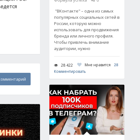
Формула успеха
0
ведется
"ВКонтакте" – одна из самых
популярных социальных сетей в
России, которую можно
использовать для продвижения
бренда или личного профиля.
Чтобы привлечь внимание
аудитории, нужно
Мне нравится
28
28 422
Комментировать
комментарий