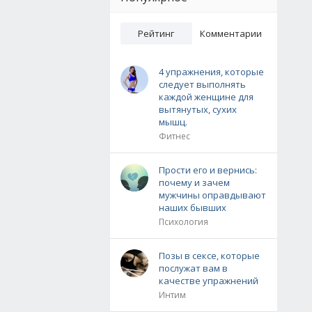
Рейтинг
Комментарии
4 упражнения, которые
следует выполнять
каждой женщине для
вытянутых, сухих
мышц.
Фитнес
Прости его и вернись:
почему и зачем
мужчины оправдывают
наших бывших
Психология
Позы в сексе, которые
послужат вам в
качестве упражнений
Интим