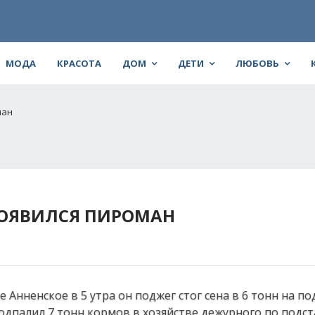
МОДА
КРАСОТА
ДОМ
ДЕТИ
ЛЮБОВЬ
ман
ПОЯВИЛСЯ ПИРОМАН
 Анненское в 5 утра он поджег стог сена в 6 тонн на п
одпалил 7 тонн кормов в хозяйстве дежурного по подст