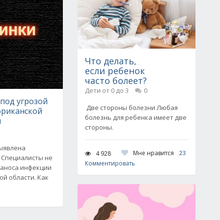
Что делать,
если ребенок
часто болеет?
Дети от 0 до 3
0
под угрозой
Две стороны болезни Любая
фриканской
болезнь для ребенка имеет две
й
стороны.
выявлена
Мне нравится
23
4 928
. Специалисты не
Комментировать
заноса инфекции
й области. Как