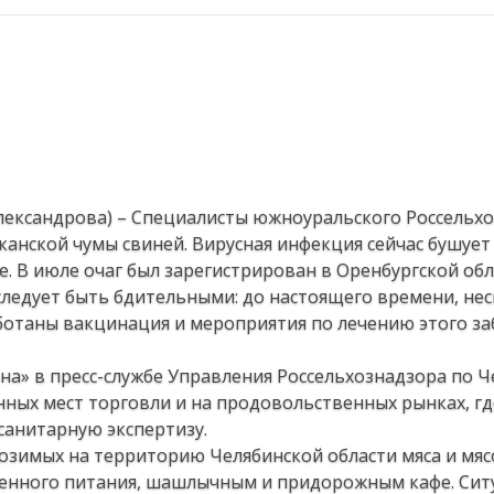
Александрова) – Специалисты южноуральского Россельх
анской чумы свиней. Вирусная инфекция сейчас бушует
. В июле очаг был зарегистрирован в Оренбургской обл
ледует быть бдительными: до настоящего времени, нес
ботаны вакцинация и мероприятия по лечению этого за
на» в пресс-службе Управления Россельхознадзора по 
нных мест торговли и на продовольственных рынках, г
санитарную экспертизу.
возимых на территорию Челябинской области мяса и мя
венного питания, шашлычным и придорожным кафе. Си