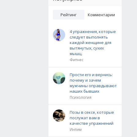
Рейтинг
Комментарии
4 упражнения, которые
следует выполнять
каждой женщине для
вытянутых, сухих
мышц.
Фитнес
Прости его и вернись:
почему и зачем
мужчины оправдывают
наших бывших
Психология
Позы в сексе, которые
послужат вам в
качестве упражнений
Интим