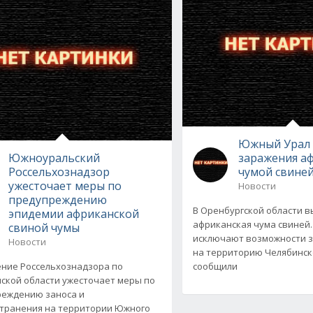
Южный Урал 
Южноуральский
заражения а
Россельхознадзор
чумой свине
ужесточает меры по
Новости
предупреждению
В Оренбургской области 
эпидемии африканской
африканская чума свиней
свиной чумы
исключают возможности 
Новости
на территорию Челябинско
ние Россельхознадзора по
сообщили
ской области ужесточает меры по
еждению заноса и
транения на территории Южного