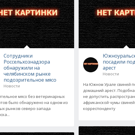
Сотрудники
Южноуральск
Россельхознадзора
посадили по
обнаружили на
арест
челябинском рынке
Новости
подозрительное мясо
На Южном Урале свиней п
Новости
домашний арест. Подобна
тельное мясо без ветеринарных
не допустить распростра
тов было обнаружено на одном из
африканской чумы свиней
ых рынков северо-запада
корреспонденту
ка...