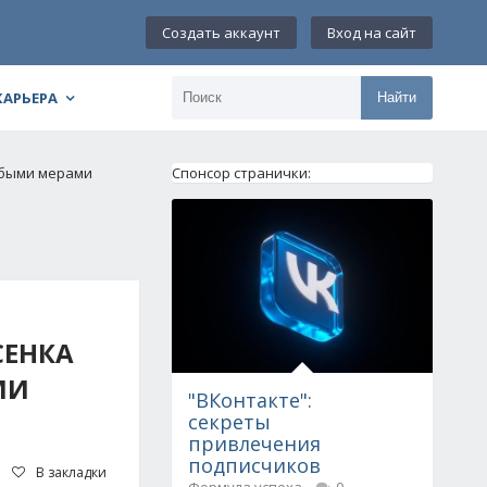
Создать аккаунт
Вход на сайт
КАРЬЕРА
Найти
обыми мерами
Спонсор странички:
СЕНКА
МИ
"ВКонтакте":
секреты
привлечения
подписчиков
В закладки