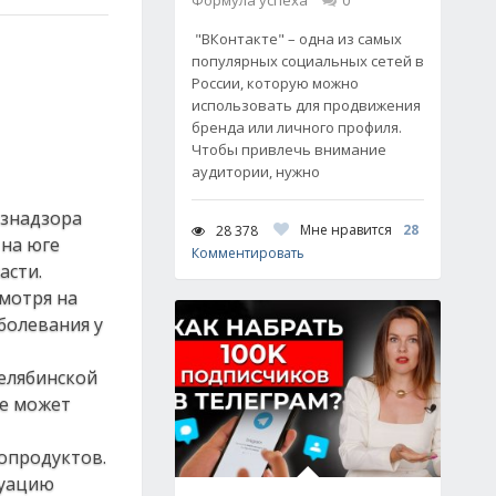
Формула успеха
0
"ВКонтакте" – одна из самых
популярных социальных сетей в
России, которую можно
использовать для продвижения
бренда или личного профиля.
Чтобы привлечь внимание
аудитории, нужно
ознадзора
Мне нравится
28
28 378
 на юге
Комментировать
асти.
мотря на
болевания у
Челябинской
де может
сопродуктов.
туацию