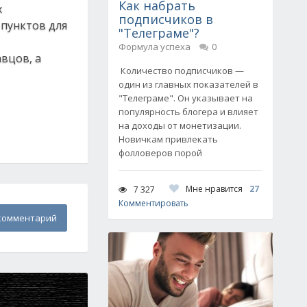
Как набрать
х
подписчиков в
 пунктов для
"Телеграме"?
Формула успеха
0
вцов, а
Количество подписчиков —
один из главных показателей в
"Телеграме". Он указывает на
популярность блогера и влияет
на доходы от монетизации.
Новичкам привлекать
фолловеров порой
Мне нравится
27
7 327
Комментировать
комментарий