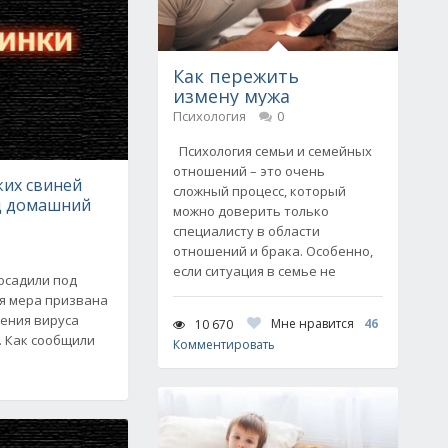
Как пережить
измену мужа
Психология
0
Психология семьи и семейных
отношений – это очень
их свиней
сложный процесс, который
д домашний
можно доверить только
специалисту в области
отношений и брака. Особенно,
если ситуация в семье не
осадили под
я мера призвана
нения вируса
Мне нравится
46
10 670
. Как сообщили
Комментировать