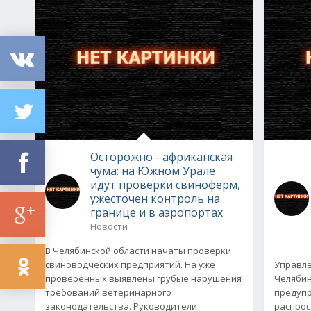
Осторожно - африканская
чума: на Южном Урале
идут проверки свиноферм,
ужесточен контроль на
границе и в аэропортах
Новости
В Челябинской области начаты проверки
свиноводческих предприятий. На уже
Управле
проверенных выявлены грубые нарушения
Челябин
требований ветеринарного
предупр
законодательства. Руководители
распрос