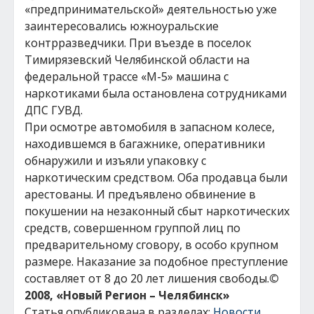
«предпринимательской» деятельностью уже
заинтересовались южноуральские
контрразведчики. При въезде в поселок
Тимирязевский Челябинской области на
федеральной трассе «М-5» машина с
наркотиками была остановлена сотрудниками
ДПС ГУВД.
При осмотре автомобиля в запасном колесе,
находившемся в багажнике, оперативники
обнаружили и изъяли упаковку с
наркотическим средством. Оба продавца были
арестованы. И предъявлено обвинение в
покушении на незаконный сбыт наркотических
средств, совершенном группой лиц по
предварительному сговору, в особо крупном
размере. Наказание за подобное преступление
составляет от 8 до 20 лет лишения свободы.
©
2008, «Новый Регион – Челябинск»
Статья опубликована в разделах:
Новости