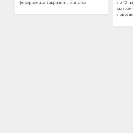
федерации антикризисные штабы
по 12 т
материн
повседн