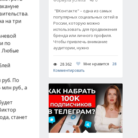
Формула успеха
0
акануне
"ВКонтакте" – одна из самых
вительства.
популярных социальных сетей в
а на три
России, которую можно
использовать для продвижения
вневой
бренда или личного профиля.
Чтобы привлечь внимание
и по
аудитории, нужно
я. Любые
Мне нравится
28
28 362
блей
Комментировать
 руб. По
млн руб., а
будет
 Виктор
ода, станет