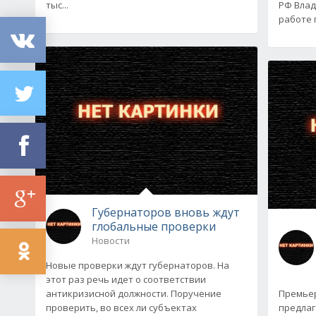
тыс...
РФ Влад
работе 
Губернаторов вновь ждут
глобальные проверки
Новости
Новые проверки ждут губернаторов. На
этот раз речь идет о соответствии
антикризисной должности. Поручение
Премьер
проверить, во всех ли субъектах
предлаг