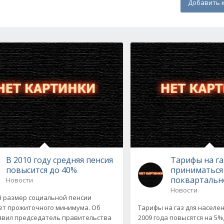
Добавить 
В 2010 году средняя пенсия
Тарифы на га
повысится до 40%
приниматься
поквартальн
Новости
Новости
 размер социальной пенсии
ет прожиточного минимума. Об
Тарифы на газ для населен
явил председатель правительства
2009 года повысятся на 5%, 