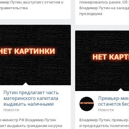
имир Путин, выступая с отчетом о
планировалось ранее. Об 
правительства
Владимир Путин на засед
президиума
Путин предлагает часть
материнского капитала
Премьер-ми
выдавать наличными
останется б
Новости
Новости
-министр РФ Владимир Путин
Владимир Путин, премьер
ает выдавать гражданам на руки
и председатель политиче