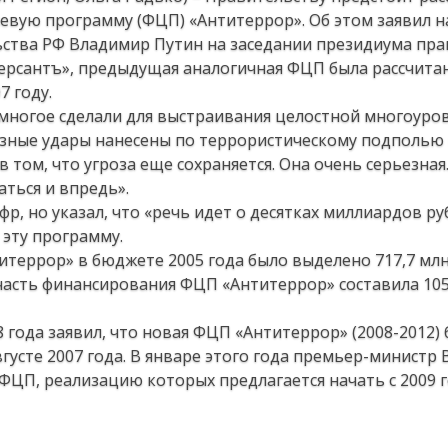
вую программу (ФЦП) «Антитеррор». Об этом заявил н
ства РФ Владимир Путин на заседании президиума пра
ерсантъ», предыдущая аналогичная ФЦП была рассчитан
7 году.
е многое сделали для выстраивания целостной многоуро
зные удары нанесены по террористическому подполью 
в том, что угроза еще сохраняется. Она очень серьезна
ться и впредь».
р, но указал, что «речь идет о десятках миллиардов ру
 эту программу.
террор» в бюджете 2005 года было выделено 717,7 млн
асть финансирования ФЦП «Антитеррор» составила 105 
 года заявил, что новая ФЦП «Антитеррор» (2008-2012) 
густе 2007 года. В январе этого года премьер-министр
ФЦП, реализацию которых предлагается начать с 2009 г