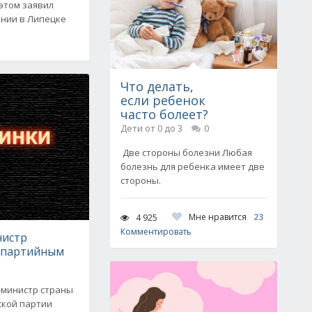
этом заявил
ании в Липецке
Что делать,
если ребенок
часто болеет?
Дети от 0 до 3
0
Две стороны болезни Любая
болезнь для ребенка имеет две
стороны.
Мне нравится
23
4 925
Комментировать
нистр
еспартийным
-министр страны
ской партии