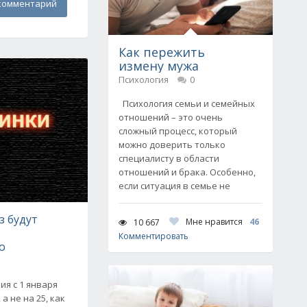
комментарий
Как пережить
измену мужа
Психология
0
Психология семьи и семейных
отношений – это очень
сложный процесс, который
можно доверить только
специалисту в области
отношений и брака. Особенно,
если ситуация в семье не
з будут
Мне нравится
46
10 667
Комментировать
о
ия с 1 января
а не на 25, как