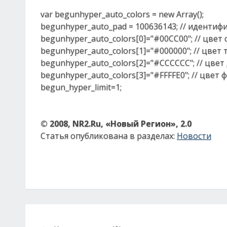
var begunhyper_auto_colors = new Array();
begunhyper_auto_pad = 100636143; // идентиф
begunhyper_auto_colors[0]="#00CC00"; // цвет
begunhyper_auto_colors[1]="#000000"; // цвет
begunhyper_auto_colors[2]="#CCCCCC"; // цве
begunhyper_auto_colors[3]="#FFFFE0"; // цвет
begun_hyper_limit=1;
© 2008, NR2.Ru, «Новый Регион», 2.0
Статья опубликована в разделах:
Новости