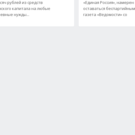
ысяч рублей из средств
«Единая Россия», намерен
ского капитала на любые
оставаться беспартийным
евные нужды...
газета «Ведомости» со