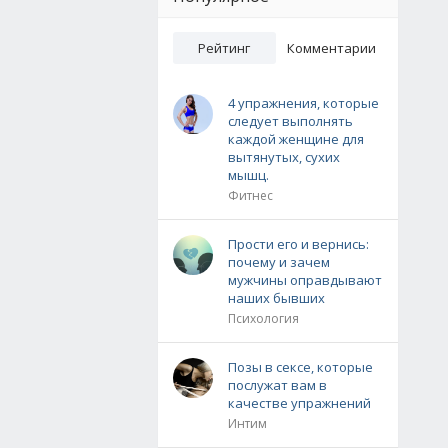
Рейтинг
Комментарии
4 упражнения, которые
следует выполнять
каждой женщине для
вытянутых, сухих
мышц.
Фитнес
Прости его и вернись:
почему и зачем
мужчины оправдывают
наших бывших
Психология
Позы в сексе, которые
послужат вам в
качестве упражнений
Интим