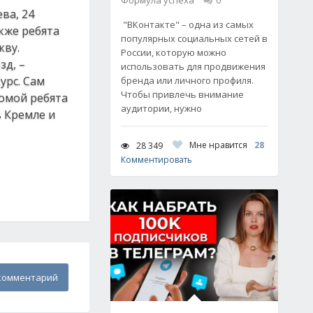
Формула успеха
0
ва, 24
"ВКонтакте" – одна из самых
кже ребята
популярных социальных сетей в
кву.
России, которую можно
зд, –
использовать для продвижения
урс. Сам
бренда или личного профиля.
Чтобы привлечь внимание
Домой ребята
аудитории, нужно
в Кремле и
Мне нравится
28
28 349
Комментировать
комментарий