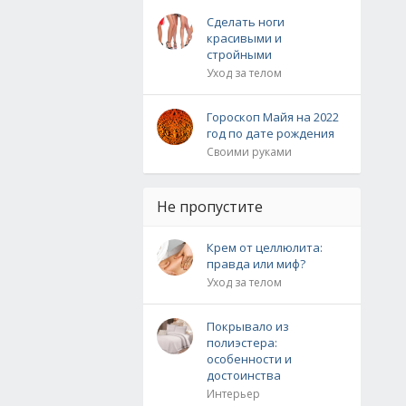
Сделать ноги
красивыми и
стройными
Уход за телом
Гороскоп Майя на 2022
год по дате рождения
Своими руками
Не пропустите
Крем от целлюлита:
правда или миф?
Уход за телом
Покрывало из
полиэстера:
особенности и
достоинства
Интерьер