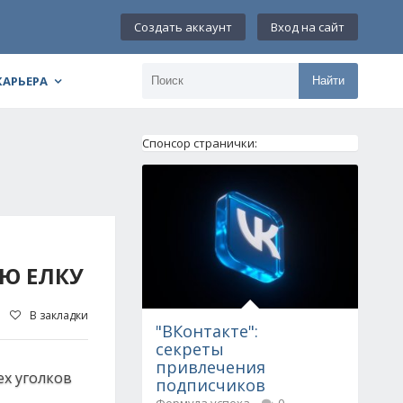
Создать аккаунт
Вход на сайт
КАРЬЕРА
Найти
Спонсор странички:
Ю ЕЛКУ
В закладки
"ВКонтакте":
секреты
привлечения
ех уголков
подписчиков