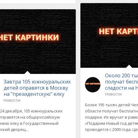
Около 200 ты
Завтра 105 южноуральских
получат бес
детей оправятся в Москву
сладости на 
на "президентскую" елку
Новости
Новости
Более 195 тысяч детей Че
 24 декабря, 105 южноуральских
области получат бесплат
тправятся на общероссийскую
подарки. Их вручат в рам
нюю елку в Государственный
«Подарим Новый год детям
ский дворец...
проводится с 2000 года. Ц