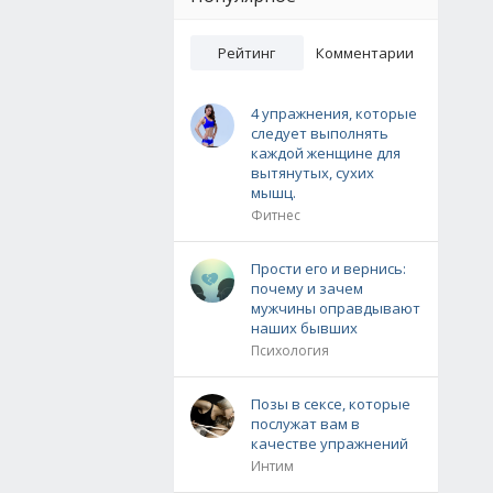
Рейтинг
Комментарии
4 упражнения, которые
следует выполнять
каждой женщине для
вытянутых, сухих
мышц.
Фитнес
Прости его и вернись:
почему и зачем
мужчины оправдывают
наших бывших
Психология
Позы в сексе, которые
послужат вам в
качестве упражнений
Интим