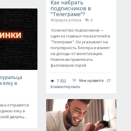
Как набрать
подписчиков в
"Телеграме"?
Формула успеха
0
Количество подписчиков —
один из главных показателей в
"Телеграме". Он указывает на
популярность блогера и влияет
на доходы от монетизации.
Новичкам привлекать
фолловеров порой
оуральца
Мне нравится
27
7 322
а елку в
Комментировать
ика отправятся
однюю елку в
кий дворец...