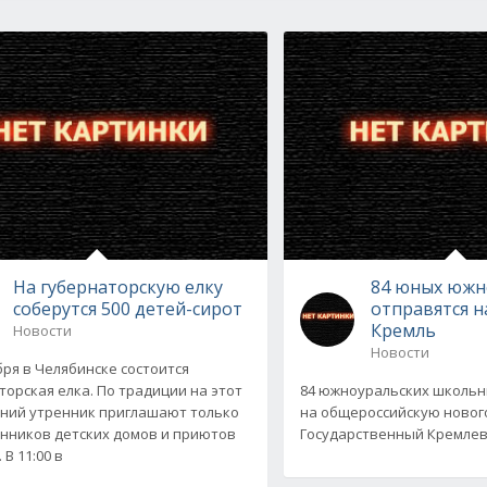
На губернаторскую елку
84 юных южн
соберутся 500 детей-сирот
отправятся н
Кремль
Новости
Новости
бря в Челябинске состоится
торская елка. По традиции на этот
84 южноуральских школьн
ний утренник приглашают только
на общероссийскую новог
нников детских домов и приютов
Государственный Кремлевс
 В 11:00 в