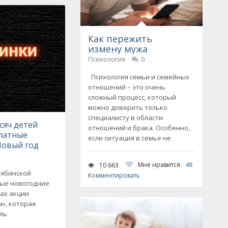
Как пережить
измену мужа
Психология
0
Психология семьи и семейных
отношений – это очень
сложный процесс, который
можно доверить только
специалисту в области
сяч детей
отношений и брака. Особенно,
платные
если ситуация в семье не
Новый год
Мне нравится
46
10 663
лябинской
Комментировать
ные новогодние
ках акции
», которая
ель