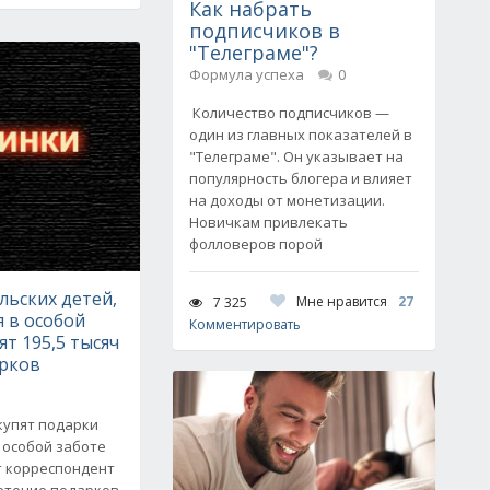
Как набрать
подписчиков в
"Телеграме"?
Формула успеха
0
Количество подписчиков —
один из главных показателей в
"Телеграме". Он указывает на
популярность блогера и влияет
на доходы от монетизации.
Новичкам привлекать
фолловеров порой
льских детей,
Мне нравится
27
7 325
 в особой
Комментировать
ят 195,5 тысяч
арков
купят подарки
 особой заботе
т корреспондент
ретение подарков