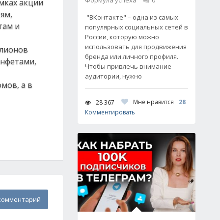
Формула успеха
0
амках акции
ям,
"ВКонтакте" – одна из самых
там и
популярных социальных сетей в
России, которую можно
использовать для продвижения
ллионов
бренда или личного профиля.
онфетами,
Чтобы привлечь внимание
аудитории, нужно
мов, а в
Мне нравится
28
28 367
Комментировать
комментарий