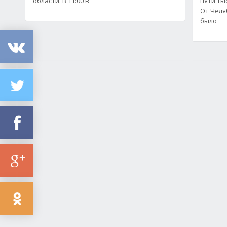
области. В 11:00 в
пяти тыс
От Челя
было