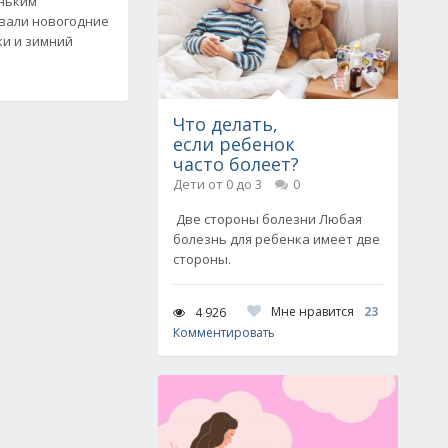
еньким
вали новогодние
ки и зимний
Что делать,
если ребенок
часто болеет?
Дети от 0 до 3
0
Две стороны болезни Любая
болезнь для ребенка имеет две
стороны.
Мне нравится
23
4 926
Комментировать