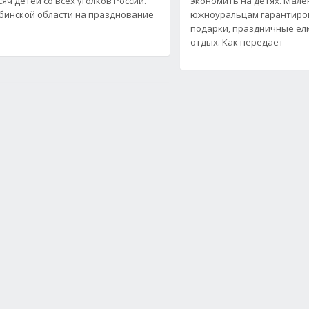
яч детей со всех уголков России.
экономить на детях. Мал
бинской области на празднование
южноуральцам гарантиро
подарки, праздничные ел
отдых. Как передает