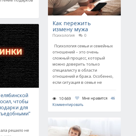
Как пережить
измену мужа
Психология
0
Психология семьи и семейных
отношений – это очень
сложный процесс, который
можно доверить только
специалисту в области
отношений и брака. Особенно,
если ситуация в семье не
Челябинской
Мне нравится
46
10 669
осил, чтобы
Комментировать
подарки для
 съедобными"
ала решило не