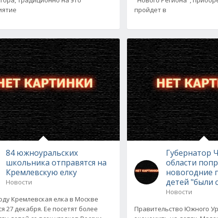
иятие
пройдет в
84 южноуральских
Губернатор 
школьника отправятся на
области попр
Кремлевскую елку
новогодние 
детей "были
Новости
Новости
году Кремлевская елка в Москве
ся 27 декабря. Ее посетят более
Правительство Южного Ур