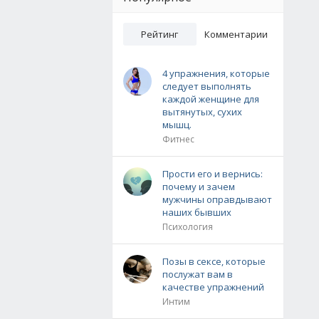
Рейтинг
Комментарии
4 упражнения, которые
следует выполнять
каждой женщине для
вытянутых, сухих
мышц.
Фитнес
Прости его и вернись:
почему и зачем
мужчины оправдывают
наших бывших
Психология
Позы в сексе, которые
послужат вам в
качестве упражнений
Интим