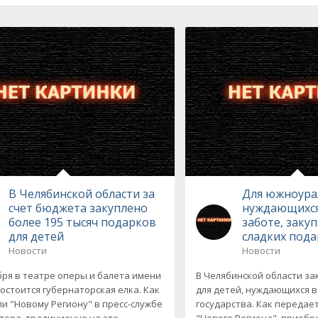
В Челябинской области за
Для южноура
счет бюджета закуплено
нуждающихся
более 195 тысяч подарков
заботе, закуп
для детей
сладких под
Новости
Новости
бря в театре оперы и балета имени
В Челябинской области за
состоится губернаторская елка. Как
для детей, нуждающихся в
и "Новому Региону" в пресс-службе
государства. Как передае
тора, традиционно на это
"Нового Региона", приоб