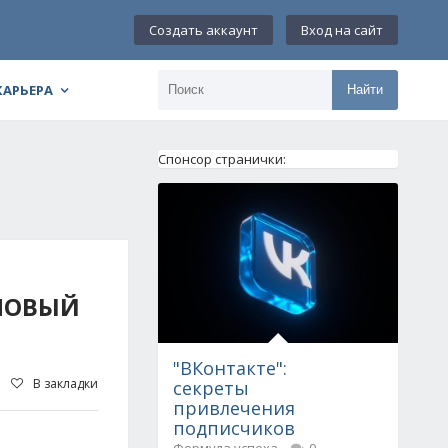
Создать аккаунт
Вход на сайт
КАРЬЕРА
Найти
Спонсор странички:
 НОВЫЙ
"ВКонтакте":
В закладки
секреты
привлечения
подписчиков