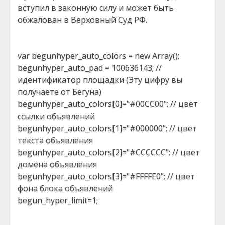
вступил в законную силу и может быть
обжалован в Верховный Суд РФ.
var begunhyper_auto_colors = new Array();
begunhyper_auto_pad = 100636143; //
идентификатор площадки (Эту цифру вы
получаете от Бегуна)
begunhyper_auto_colors[0]="#00CC00"; // цвет
ссылки объявлений
begunhyper_auto_colors[1]="#000000"; // цвет
текста объявления
begunhyper_auto_colors[2]="#CCCCCC"; // цвет
домена объявления
begunhyper_auto_colors[3]="#FFFFE0"; // цвет
фона блока объявлений
begun_hyper_limit=1;