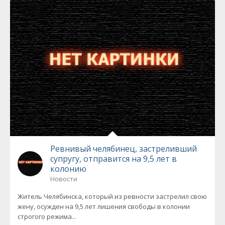
Ревнивый челябинец, застреливший
супругу, отправится на 9,5 лет в
колонию
Новости
Житель Челябинска, который из ревности застрелил свою
жену, осужден на 9,5 лет лишения свободы в колонии
строгого режима...