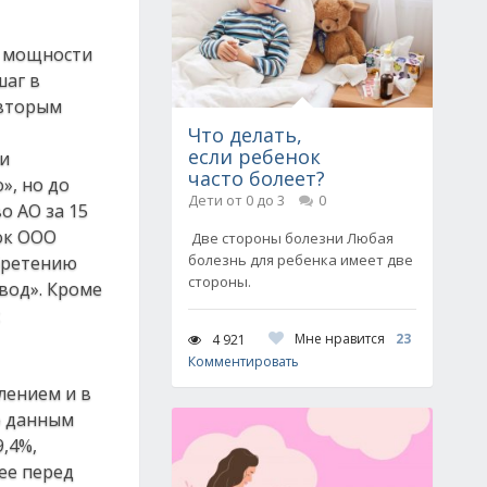
е мощности
шаг в
 вторым
Что делать,
если ребенок
ли
часто болеет?
», но до
Дети от 0 до 3
0
о АО за 15
ок ООО
Две стороны болезни Любая
болезнь для ребенка имеет две
обретению
стороны.
вод». Кроме
Мне нравится
23
4 921
Комментировать
лением и в
о данным
,4%,
ее перед