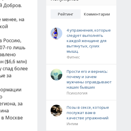
й Добров.
Рейтинг
Комментарии
 менее, на
ской
4 упражнения, которые
следует выполнять
в Россию,
каждой женщине для
вытянутых, сухих
007-го лишь
мышц.
равлено
Фитнес
н ($6,6 млн)
 спад более
Прости его и вернись:
ые за
почему и зачем
мужчины оправдывают
наших бывших
нформации
Психология
о
гиона, за
Позы в сексе, которые
вина
послужат вам в
, в Москве
качестве упражнений
Интим