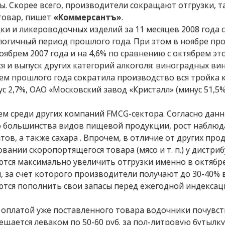
ы. Скорее всего, производители сокращают отгрузки, т
 товар, пишет
«Коммерсантъ»
.
ки и ликероводочных изделий за 11 месяцев 2008 года 
налогичный период прошлого года. При этом в ноябре пр
ябрем 2007 года и на 4,6% по сравнению с октябрем это
я и выпуск других категорий алкоголя: виноградных вин
рем прошлого года сократила производство вся тройка
с 2,7%, ОАО «Московский завод «Кристалл» (минус 51,5%
ем среди других компаний FMCG-сектора. Согласно дан
во большинства видов пищевой продукции, рост наблюд
ов, а также сахара . Впрочем, в отличие от других про
ании скоропортящегося товара (мясо и т. п.) у дистри
тся максимально увеличить отгрузки именно в октябре
 за счет которого производители получают до 30-40% 
ются пополнить свои запасы перед ежегодной индексац
с оплатой уже поставленного товара водочники почувс
ещается леваком по 50-60 руб. за пол-литровую бутылку»