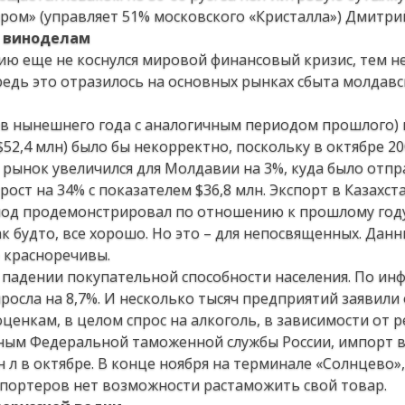
ром» (управляет 51% московского «Кристалла») Дмитри
м виноделам
ию еще не коснулся мировой финансовый кризис, тем не
редь это отразилось на основных рынках сбыта молдав
ев нынешнего года с аналогичным периодом прошлого) 
52,4 млн) было бы некорректно, поскольку в октябре 2
й рынок увеличился для Молдавии на 3%, куда было отп
рост на 34% с показателем $36,8 млн. Экспорт в Казахста
иод продемонстрировал по отношению к прошлому году
к будто, все хорошо. Но это – для непосвященных. Данн
е красноречивы.
 падении покупательной способности населения. По и
ыросла на 8,7%. И несколько тысяч предприятий заявили 
енкам, в целом спрос на алкоголь, в зависимости от ре
нным Федеральной таможенной службы России, импорт 
лн л в октябре. В конце ноября на терминале «Солнцево»
мпортеров нет возможности растаможить свой товар.