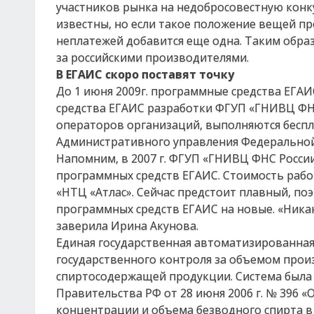
участников рынка на недобросовестную конк
известны, но если такое положение вещей пр
неплатежей добавится еще одна. Таким образ
за российскими производителями.
В ЕГАИС скоро поставят точку
До 1 июня 2009г. программные средства ЕГА
средства ЕГАИС разработки ФГУП «ГНИВЦ ФНС
операторов организаций, выполняются беспл
Административного управления Федеральной
Напомним, в 2007 г. ФГУП «ГНИВЦ ФНС Росси
программных средств ЕГАИС. Стоимость работ
«НТЦ «Атлас». Сейчас предстоит плавный, по
программных средств ЕГАИС на новые. «Никак
заверила Ирина Акунова.
Единая государственная автоматизированна
государственного контроля за объемом произ
спиртосодержащей продукции. Система была с
Правительства РФ от 28 июня 2006 г. № 396 
концентрации и объема безводного спирта в 