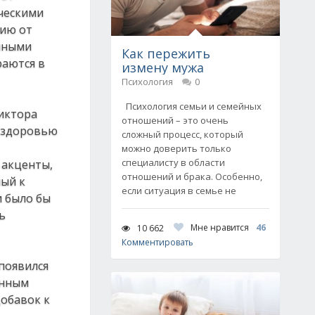
ческими
цию от
ичными
Как пережить
раются в
измену мужа
Психология
0
Психология семьи и семейных
иктора
отношений – это очень
 здоровью
сложный процесс, который
можно доверить только
специалисту в области
 акценты,
отношений и брака. Особенно,
ный к
если ситуация в семье не
и было бы
ь
Мне нравится
46
10 662
Комментировать
появился
анным
добавок к