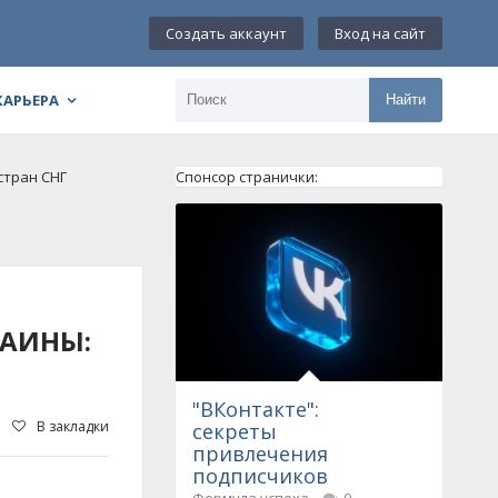
Создать аккаунт
Вход на сайт
КАРЬЕРА
Найти
стран СНГ
Спонсор странички:
РАИНЫ:
"ВКонтакте":
В закладки
секреты
привлечения
подписчиков