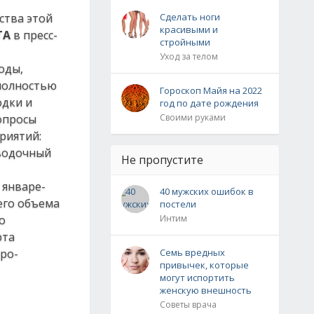
ства этой
Сделать ноги
красивыми и
ТА
в пресс-
стройными
Уход за телом
оды,
 полностью
Гороскоп Майя на 2022
одки и
год по дате рождения
опросы
Своими руками
риятий:
оводочный
Не пропустите
 январе-
40 мужских ошибок в
его объема
постели
о
Интим
рта
еро-
Семь вредных
привычек, которые
могут испортить
женскую внешность
Советы врача