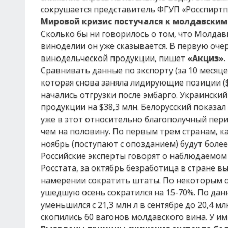
сокрушается представитель ФГУП «Росспиртп
Мировой кризис постучался к молдавски
Сколько бы ни говорилось о том, что Молдав
виноделии он уже сказывается. В первую оче
винодельческой продукции, пишет
«Акциз»
.
Сравнивать данные по экспорту (за 10 месяц
которая снова заняла лидирующие позиции ($
начались отгрузки после эмбарго. Украински
продукции на $38,3 млн. Белорусский показал 
уже в этот относительно благополучный пер
чем на половину. По первым трем странам, ка
ноябрь (поступают с опозданием) будут боле
Российские эксперты говорят о наблюдаемом
Росстата, за октябрь безработица в стране в
намерении сократить штаты. По некоторым оц
ушедшую осень сократился на 15-70%. По да
уменьшился с 21,3 млн л в сентябре до 20,4 м
скопились 60 вагонов молдавского вина. У и