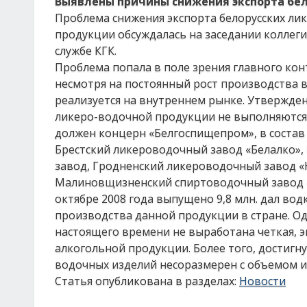
Выявлены причины снижения экспорта бел
Проблема снижения экспорта белорусских ли
продукции обсуждалась на заседании коллег
службе КГК.
Проблема попала в поле зрения главного кон
несмотря на постоянный рост производства 
реализуется на внутреннем рынке. Утвержде
ликеро-водочной продукции не выполняются 
должен концерн «Белгоспищепром», в состав
Брестский ликероводочный завод «Белалко»
завод, Гродненский ликероводочный завод 
Малиновщизненский спиртоводочный завод «
октябре 2008 года выпущено 9,8 млн. дал вод
производства данной продукции в стране. Од
настоящего времени не выработана четкая, э
алкогольной продукции. Более того, достигн
водочных изделий несоразмерен с объемом их
Статья опубликована в разделах:
Новости