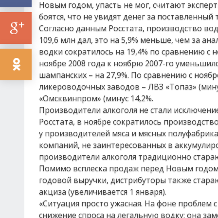
Новым годом, упасть не мог, считают эксперт
боятся, что не увидят денег за поставленный
Согласно данным Росстата, производство вод
109,6 млн дал, это на 5,9% меньше, чем за а
водки сократилось на 19,4% по сравнению с но
ноябре 2008 года к ноябрю 2007-го уменьшилс
шампанских – на 27,9%. По сравнению с нояб
ликероводочных заводов – ЛВЗ «Топаз» (мину
«Омсквинпром» (минус 14,2%.
Производители алкоголя не стали исключени
Росстата, в ноябре сократилось производст
у производителей мяса и мясных полуфабрикат
компаний, не заинтересованных в аккумулиров
производители алкоголя традиционно стараю
Помимо всплеска продаж перед Новым годом,
годовой выручки, дистрибуторы также стара
акциза (увеличивается 1 января).
«Ситуация просто ужасная. На фоне проблем 
снижение спроса на легальную водку: она зам