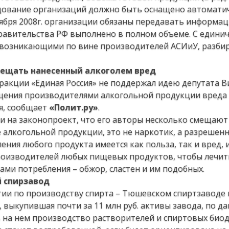
рудование организаций должно быть оснащено автомати
ноября 2008г. организации обязаны передавать информа
равительства РФ выполнено в полном объеме. С един
 возникающими по вине производителей АСИиУ, разби
ещать нанесенный алкоголем вред
ракции «Единая Россия» не поддержал идею депутата В
щения производителями алкогольной продукции вреда
я, сообщает
«Полит.ру»
.
и на законопроект, что его авторы несколько смещают
 алкогольной продукции, это не наркотик, а разрешен
ния любого продукта имеется как польза, так и вред, 
роизводителей любых пищевых продуктов, чтобы лечит
ами потребления – обжор, сластен и им подобных.
 спирзавод
ии по производству спирта – Тюшевском спиртзаводе 
, выкупившая почти за 11 млн руб. активы завода, по д
ь на нем производство растворителей и спиртовых био