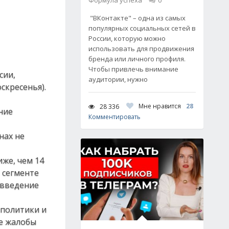
Формула успеха
0
"ВКонтакте" – одна из самых
популярных социальных сетей в
России, которую можно
использовать для продвижения
бренда или личного профиля.
Чтобы привлечь внимание
сии,
аудитории, нужно
скресенья).
Мне нравится
28
28 336
ние
Комментировать
нах не
же, чем 14
в сегменте
 введение
 политики и
е жалобы