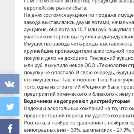
ГСМ. По мнению экспертов, продукция завода
европейские рынки сбыта.
На днях состоялся аукцион по продаже иму
завода выставлялись двумя лотами, начальная
аукционе, оба лота за 10,7 млн руб. выкупи
участником торгов выступила индивидуальн
Имущество завода четырежды выставлялось н
крупнейшие производители алкогольной прод
покупки дело не доходило. Последний аукцион
млн руб. выкупило некое ООО «Технологии с
покупку не оплатило. В свою очередь, буду
его имущества. Так, в поселке Тюш было уч
того, одна из стратегий «Рецикла» была пр
предприятий химического и близкого к нему 
Водочники недогружают дистрибуторам
Надежды алкогольных компаний на то, что о
предновогодний период им удастся сохранит
Росстата, в ноябре по сравнению с ноябрем 
виноградных вин – 30%, шампанских – 27,9%. 