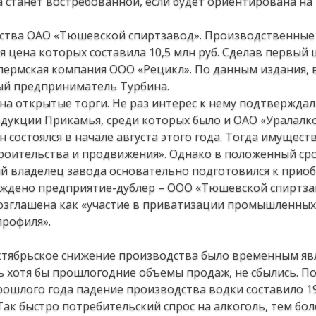
 станет востребованной, если будет ориентирована на
щества ОАО «Тюшевской спиртзавод». Производственны
 цена которых составила 10,5 млн руб. Сделав первый 
ла пермская компания ООО «Рецикл». По данным издания,
ый предприниматель Турбина.
а открытые торги. Не раз интерес к нему подтвержда
укции Прикамья, среди которых было и ОАО «Уралалко
 состоялся в начале августа этого года. Тогда имуществ
троительства и продвижения». Однако в положенный ср
щий владелец завода основательно подготовился к при
реждено предприятие-дублер – ООО «Тюшевской спиртза
овозглашена как «участие в приватизации промышленных
профиля».
ктябрьское снижение производства было временным яв
ь хотя бы прошлогодние объемы продаж, не сбылись. П
прошлого года падение производства водки составило 19
Так быстро потребительский спрос на алкоголь, тем бол