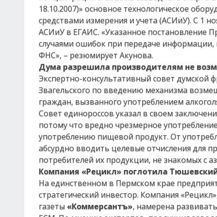
18.10.2007)» основное технологическое обо
средствами измерения и учета (АСИиУ). С 1 
АСИиУ в ЕГАИС. «Указанное постановление П
случаями ошибок при передаче информации,
ФНС», – резюмирует Акунова.
Дума разрешила производителям не возм
Экспертно-консультативный совет думской ф
Звагельского по введению механизма возме
граждан, вызванного употреблением алкогол
Совет единороссов указал в своем заключени
потому что вредно чрезмерное употребление
употреблению пищевой продукт. От употребле
абсурдно вводить целевые отчисления для п
потребителей их продукции, не знакомых с аз
Компания «Рецикл» поглотила Тюшевский
На единственном в Пермском крае предприят
стратегический инвестор. Компания «Рецикл»
газеты
«Коммерсантъ»
, намерена развиват