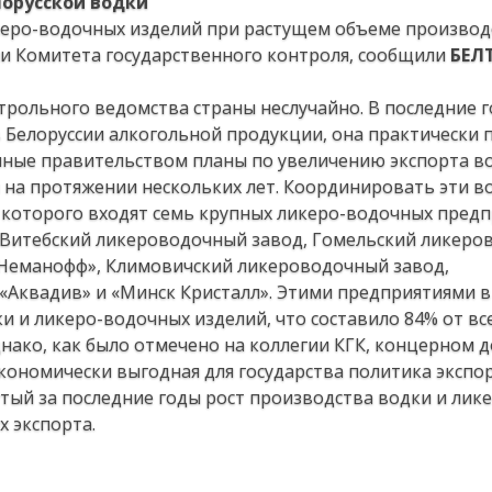
орусской водки
керо-водочных изделий при растущем объеме производ
ии Комитета государственного контроля, сообщили
БЕЛ
трольного ведомства страны неслучайно. В последние г
в Белоруссии алкогольной продукции, она практически
нные правительством планы по увеличению экспорта в
на протяжении нескольких лет. Координировать эти в
 которого входят семь крупных ликеро-водочных предп
, Витебский ликероводочный завод, Гомельский ликер
«Неманофф», Климовичский ликероводочный завод,
Аквадив» и «Минск Кристалл». Этими предприятиями в
ки и ликеро-водочных изделий, что составило 84% от вс
нако, как было отмечено на коллегии КГК, концерном д
кономически выгодная для государства политика экспо
утый за последние годы рост производства водки и лик
 экспорта.