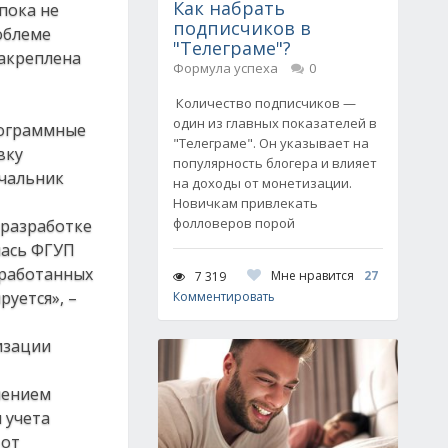
Как набрать
пока не
подписчиков в
облеме
"Телеграме"?
закреплена
Формула успеха
0
Количество подписчиков —
один из главных показателей в
рограммные
"Телеграме". Он указывает на
вку
популярность блогера и влияет
чальник
на доходы от монетизации.
Новичкам привлекать
фолловеров порой
 разработке
лась ФГУП
зработанных
Мне нравится
27
7 319
уется», –
Комментировать
изации
лением
 учета
 от