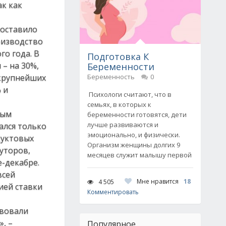
ак как
составило
оизводство
го года. В
Подготовка К
 – на 30%,
Беременности
 крупнейших
Беременность
0
 и
Психологи считают, что в
семьях, в которых к
ным
беременности готовятся, дети
лучше развиваются и
ался только
эмоционально, и физически.
дуктовых
Организм женщины долгих 9
буторов,
месяцев служит малышу первой
-декабре.
всей
Мне нравится
18
4 505
ией ставки
Комментировать
твовали
, –
Популярное