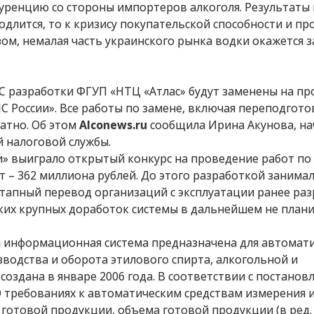
уренцию со стороны импортеров алкоголя. Результаты 
одлится, то к кризису покупательской способности и пр
ом, немалая часть украинского рынка водки окажется 
ИС разработки ФГУП «НТЦ «Атлас» будут заменены на п
 России». Все работы по замене, включая переподгото
атно. Об этом
Alconews.ru
сообщила Ирина Акунова, на
 налоговой службы.
и» выиграло открытый конкурс на проведение работ по
 – 362 миллиона рублей. До этого разработкой занима
этапный перевод организаций с эксплуатации ранее ра
их крупных доработок системы в дальнейшем не планир
я информационная система предназначена для автомат
водства и оборота этилового спирта, алкогольной и
оздана в январе 2006 года. В соответствии с постанов
«О требованиях к автоматическим средствам измерения и
готовой продукции, объема готовой продукции (в ред.