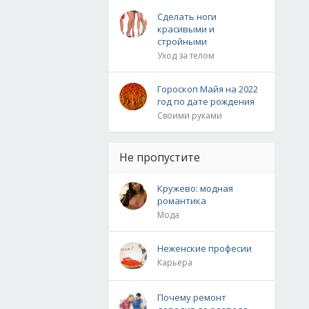
Сделать ноги
красивыми и
стройными
Уход за телом
Гороскоп Майя на 2022
год по дате рождения
Своими руками
Не пропустите
Кружево: модная
романтика
Мода
Неженские професии
Карьера
Почему ремонт