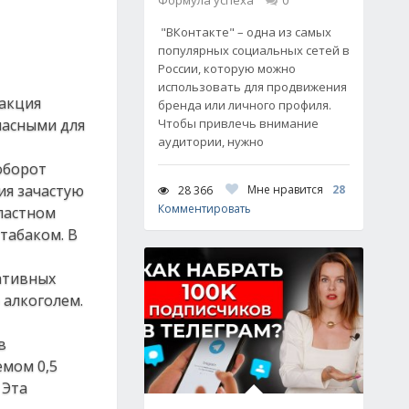
Формула успеха
0
"ВКонтакте" – одна из самых
популярных социальных сетей в
России, которую можно
использовать для продвижения
 акция
бренда или личного профиля.
пасными для
Чтобы привлечь внимание
аудитории, нужно
оборот
ия зачастую
Мне нравится
28
28 366
Комментировать
бластном
табаком. В
ативных
 алкоголем.
в
емом 0,5
 Эта