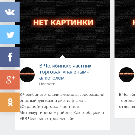
В Челябинске частник
торговал «паленым»
алкоголем
Новости
В Челябинске нашли алкоголь, содержащий
В Челяб
опасный для жизни диэтилфталат.
торгова
«Отравой» торговал частник в
отделал
Металлургическом районе. Как сообщили в
УВД Челябинска, «паленый»