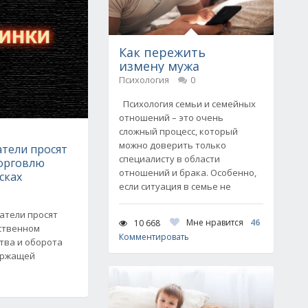
Как пережить
измену мужа
Психология
0
Психология семьи и семейных
отношений – это очень
сложный процесс, который
можно доверить только
тели просят
специалисту в области
орговлю
отношений и брака. Особенно,
сках
если ситуация в семье не
атели просят
Мне нравится
46
10 668
рственном
Комментировать
тва и оборота
ержащей