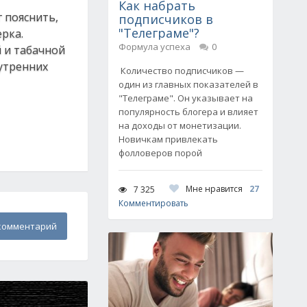
Как набрать
 пояснить,
подписчиков в
"Телеграме"?
рка.
Формула успеха
0
 и табачной
утренних
Количество подписчиков —
один из главных показателей в
"Телеграме". Он указывает на
популярность блогера и влияет
на доходы от монетизации.
Новичкам привлекать
фолловеров порой
Мне нравится
27
7 325
Комментировать
комментарий