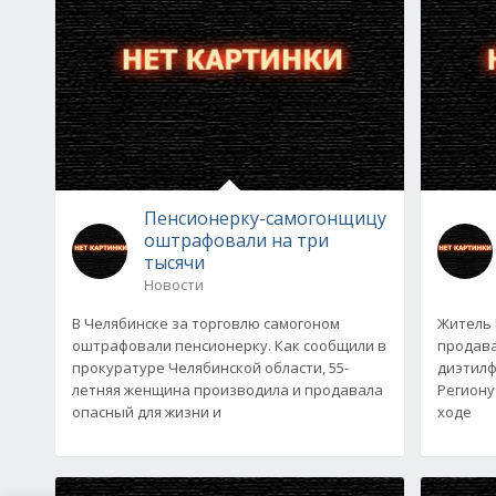
Пенсионерку-самогонщицу
оштрафовали на три
тысячи
Новости
В Челябинске за торговлю самогоном
Житель 
оштрафовали пенсионерку. Как сообщили в
продава
прокуратуре Челябинской области, 55-
диэтилф
летняя женщина производила и продавала
Региону
опасный для жизни и
ходе