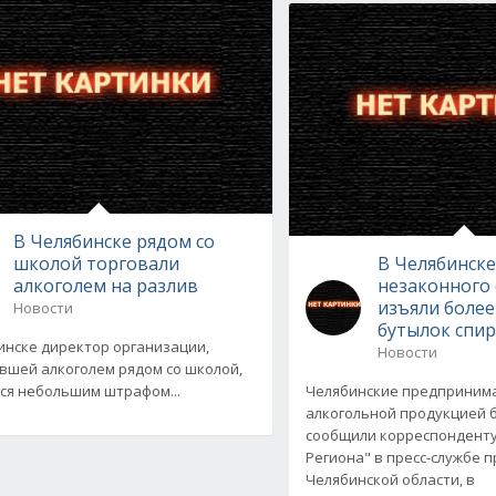
В Челябинске рядом со
школой торговали
В Челябинске
алкоголем на разлив
незаконного
изъяли более
Новости
бутылок спи
инске директор организации,
Новости
вшей алкоголем рядом со школой,
ся небольшим штрафом...
Челябинские предприним
алкогольной продукцией б
сообщили корреспонденту
Региона" в пресс-службе 
Челябинской области, в