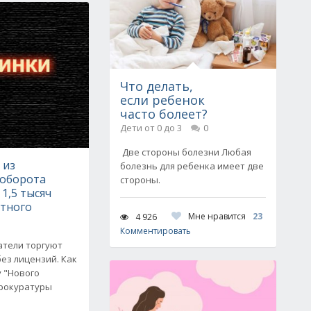
Что делать,
если ребенок
часто болеет?
Дети от 0 до 3
0
Две стороны болезни Любая
 из
болезнь для ребенка имеет две
 оборота
стороны.
 1,5 тысяч
ртного
Мне нравится
23
4 926
Комментировать
атели торгуют
ез лицензий. Как
 "Нового
прокуратуры