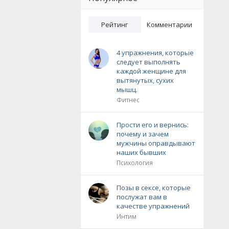
Рейтинг
Комментарии
4 упражнения, которые
следует выполнять
каждой женщине для
вытянутых, сухих
мышц.
Фитнес
Прости его и вернись:
почему и зачем
мужчины оправдывают
наших бывших
Психология
Позы в сексе, которые
послужат вам в
качестве упражнений
Интим