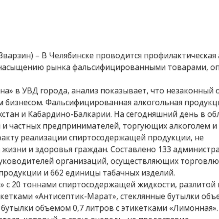
 Зварзин) – В Челябинске проводится профилактическая
ть насыщению рынка фальсифицированными товарами, о
а» в УВД города, анализ показывает, что незаконный 
м бизнесом. Фальсифицированная алкогольная продукц
ахстан и Кабардино-Балкарии. На сегодняшний день в о
 и частных предпринимателей, торгующих алкоголем и 
 факту реализации спиртосодержащей продукции, не
жизни и здоровья граждан. Составлено 133 администр
руководителей организаций, осуществляющих торговлю
продукции и 662 единицы табачных изделий.
» с 20 тоннами спиртосодержащей жидкости, разлитой 
икетками «Антисептик-Марат», стеклянные бутылки объ
 бутылки объемом 0,7 литров с этикетками «Лимонная».