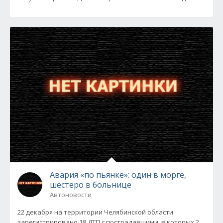
Авария «по пьянке»: один в морге,
шестеро в больнице
Автоновости
22 декабря на территории Челябинской области
зарегистрировано 18 ДТП с пострадавшими, в которых 2