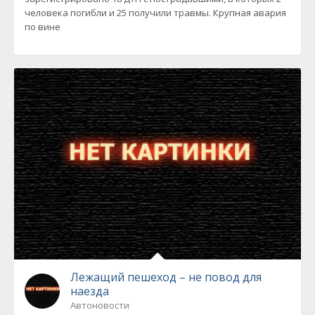
человека погибли и 25 получили травмы. Крупная авария
по вине
Лежащий пешеход – не повод для
наезда
Автоновости