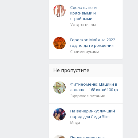
Сделать ноги
красивыми и
стройными
Уход за телом
Гороскоп Майя на 2022
год по дате рождения
Своими руками
Не пропустите
Фитнес-меню: Цацики в
лаваше - 168 ккал\100 гр
Здоровое питание
На вечеринку: лучший
наряд для Леди Slim
Мода
Прикосновение к