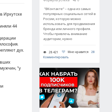
Формула успеха
0
"ВКонтакте" – одна из самых
 в Иркутске
популярных социальных сетей в
России, которую можно
использовать для продвижения
иняли 44
бренда или личного профиля.
Чтобы привлечь внимание
едерации
аудитории, нужно
илософия.
епляют дух.
Мне нравится
28
28 421
Комментировать
ивших
мужчин, "у
ли