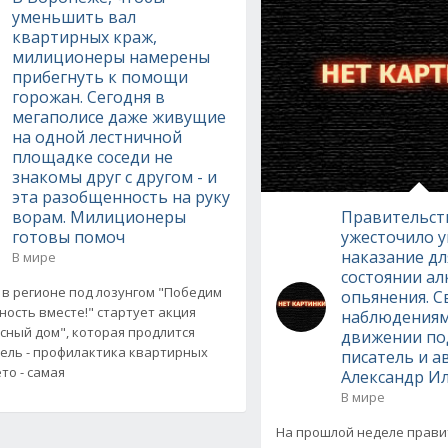
уменьшить вал
квартирных краж,
милиционеры намерены
прибегнуть к помощи
горожан. Сегодня в
мегаполисе даже живущие
на одной лестничной
площадке соседи не
знакомы друг с другом - и
эта разобщенность на руку
ворам. Милиционеры
Правительст
готовы помоч
ужесточило 
наказание дл
В мире
состоянии ал
 в регионе под лозунгом "Победим
опьянения. 
ность вместе!" стартует акция
наблюдениям
сный дом", которая продлится
движении по
Цель - профилактика квартирных
писатель и 
то - самая
Александр Ил
В мире
На прошлой неделе прави