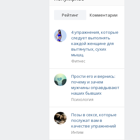
Рейтинг
Комментарии
4 упражнения, которые
следует выполнять
каждой женщине для
вытянутых, сухих
мышц.
Фитнес
Прости его и вернись:
почему и зачем
мужчины оправдывают
наших бывших
Психология
Позы в сексе, которые
послужат вам в
качестве упражнений
Интим