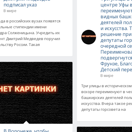
подписал указ
центре Уфы 
переименуют
В мире
видных башк
ода в российских вузах появятся
деятелей пол
льные стипендии имени
и искусства. 
дра Солженицына. Учредить их
решение при
нт Дмитрий Медведев поручил
депутаты гор
льству России. Такая
очередной се
Переименов
подвергнутс
Фрунзе, Благ
Детский пер
В мире
Три улицы в историческо
вскоре переименуют в че
башкирских деятелей поли
искусства. Вчера такое р
депутаты горсовета на
В Воронеже, чтобы