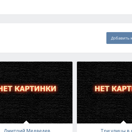
Добавить 
Дмитрий Медведев
Три улицы в