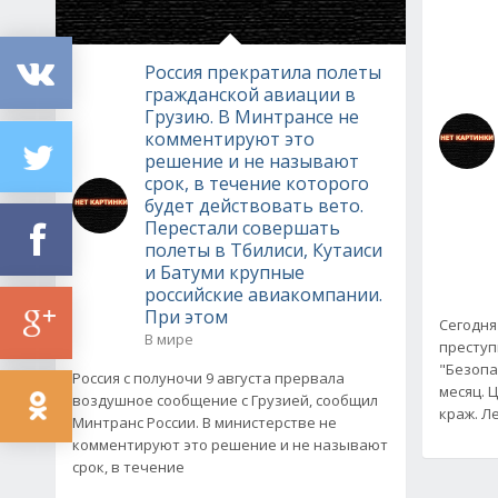
Россия прекратила полеты
гражданской авиации в
Грузию. В Минтрансе не
комментируют это
решение и не называют
срок, в течение которого
будет действовать вето.
Перестали совершать
полеты в Тбилиси, Кутаиси
и Батуми крупные
российские авиакомпании.
При этом
Сегодня
В мире
преступ
"Безопа
Россия с полуночи 9 августа прервала
месяц. 
воздушное сообщение с Грузией, сообщил
краж. Ле
Минтранс России. В министерстве не
комментируют это решение и не называют
срок, в течение