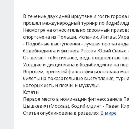
В течение двух дней иркутяне и гости город
прошел международный турнир по бодибилди
Несмотря на относительно скромный призовой
спортсмена из Польши, Испании, Литвы, Украи
- Подобные выступления - лучшая пропаганда
бодибилдинга и фитнеса России Юрий Сизых. -
Он делает тебя сильнее, ведь ежедневные тр
Усердие и дисциплина в бодибилдинге на пер
Впрочем, зрителей философия волновала мал
билеты на показательные выступления, турни
которых есть и плечи, и мускулы".
Кстати
Первое место в номинации фитнесс заняла Та
Цышкевич (Москва), бодибилдинг - Павел Кир
Статья опубликована в разделах:
В мире