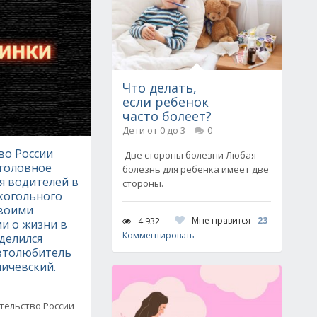
Что делать,
если ребенок
часто болеет?
Дети от 0 до 3
0
во России
Две стороны болезни Любая
уголовное
болезнь для ребенка имеет две
я водителей в
стороны.
когольного
Своими
Мне нравится
23
4 932
и о жизни в
Комментировать
делился
автолюбитель
ичевский.
тельство России