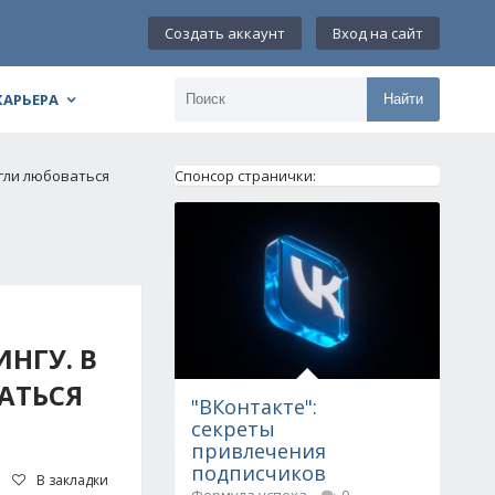
Создать аккаунт
Вход на сайт
КАРЬЕРА
Найти
огли любоваться
Спонсор странички:
НГУ. В
АТЬСЯ
"ВКонтакте":
секреты
привлечения
подписчиков
В закладки