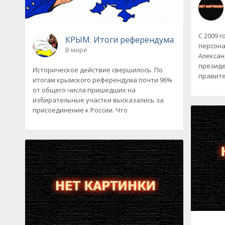
С 2009 г
КРЫМ. Итоги референдума
персона
В мире
Алексан
президе
Историческое действие свершилось. По
правите
итогам крымского референдума почти 96%
от общего числа пришедших на
избирательные участки высказались за
присоединение к России. Что