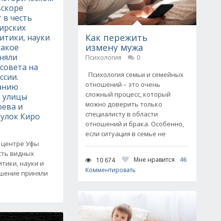
вскоре
 в честь
ирских
Как пережить
итики, науки
измену мужа
Такое
няли
Психология
0
совета на
Психология семьи и семейных
ссии.
отношений – это очень
анию
сложный процесс, который
я улицы
можно доверить только
оева и
специалисту в области
еулок Киро
отношений и брака. Особенно,
если ситуация в семье не
м центре Уфы
сть видных
Мне нравится
46
10 674
тики, науки и
Комментировать
ешение приняли