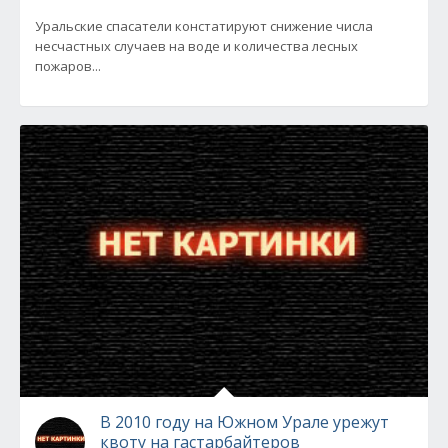
Уральские спасатели констатируют снижение числа
несчастных случаев на воде и количества лесных
пожаров...
В 2010 году на Южном Урале урежут
квоту на гастарбайтеров