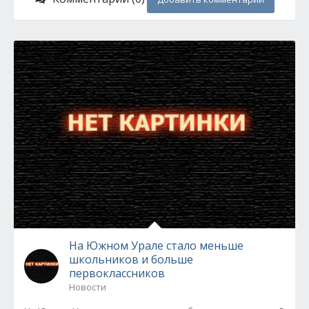
На Южном Урале стало меньше
школьников и больше
первоклассников
Новости