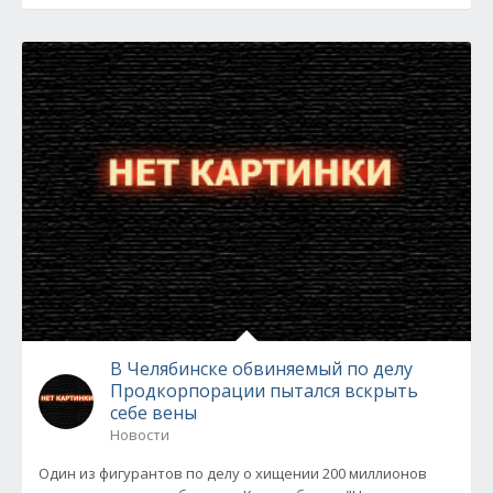
В Челябинске обвиняемый по делу
Продкорпорации пытался вскрыть
себе вены
Новости
Один из фигурантов по делу о хищении 200 миллионов