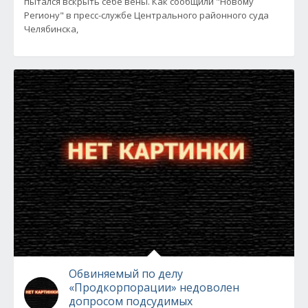
пытался вскрыть себе вены. Как сообщили "Новому
Региону" в пресс-службе Центрального районного суда
Челябинска,
Обвиняемый по делу
«Продкорпорации» недоволен
допросом подсудимых