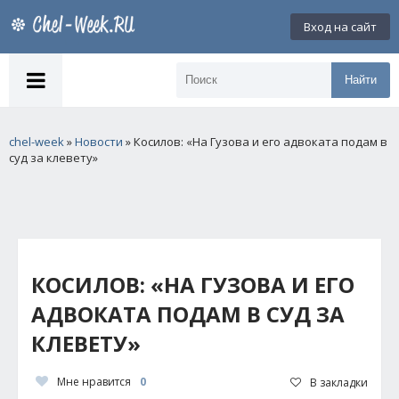
Вход на сайт
Найти
chel-week
»
Новости
» Косилов: «На Гузова и его адвоката подам в
суд за клевету»
КОСИЛОВ: «НА ГУЗОВА И ЕГО
АДВОКАТА ПОДАМ В СУД ЗА
КЛЕВЕТУ»
Мне нравится
0
В закладки