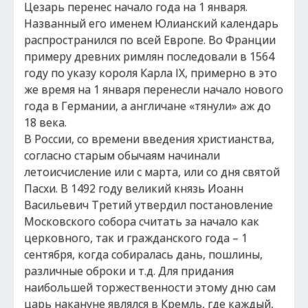
Цезарь перенес начало года на 1 января.
Названный его именем Юлианский календарь
распространился по всей Европе. Во Франции
примеру древних римлян последовали в 1564
году по указу короля Карла IX, примерно в это
же время на 1 января перенесли начало нового
года в Германии, а англичане «тянули» аж до
18 века.
В России, со времени введения христианства,
согласно старым обычаям начинали
летоисчисление или с марта, или со дня святой
Пасхи. В 1492 году великий князь Иоанн
Васильевич Третий утвердил постановление
Московского собора считать за начало как
церковного, так и гражданского года – 1
сентября, когда собиралась дань, пошлины,
различные оброки и т.д. Для придания
наибольшей торжественности этому дню сам
царь накануне являлся в Кремль, где каждый,