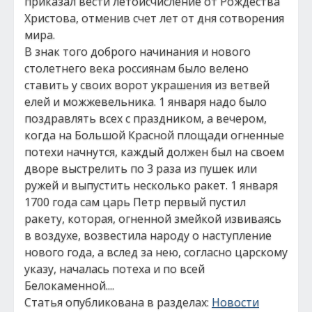
приказал вести летоисчисление от Рождества
Христова, отменив счет лет от дня сотворения
мира.
В знак того доброго начинания и нового
столетнего века россиянам было велено
ставить у своих ворот украшения из ветвей
елей и можжевельника. 1 января надо было
поздравлять всех с праздником, а вечером,
когда на Большой Красной площади огненные
потехи начнутся, каждый должен был на своем
дворе выстрелить по 3 раза из пушек или
ружей и выпустить несколько ракет. 1 января
1700 года сам царь Петр первый пустил
ракету, которая, огненной змейкой извиваясь
в воздухе, возвестила народу о наступление
нового года, а вслед за нею, согласно царскому
указу, началась потеха и по всей
Белокаменной....
Статья опубликована в разделах:
Новости