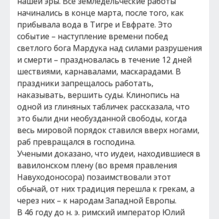
нашей эры. Все земледельческие работы
начинались в конце марта, после того, как
прибывала вода в Тигре и Евфрате. Это
событие – наступление времени побед
светлого бога Мардука над силами разрушения
и смерти – праздновалась в течение 12 дней
шествиями, карнавалами, маскарадами. В
праздники запрещалось работать,
наказывать, вершить суды. Клинопись на
одной из глиняных табличек рассказала, что
это были дни необузданной свободы, когда
весь мировой порядок ставился вверх ногами,
раб превращался в господина.
Учеными доказано, что иудеи, находившиеся в
вавилонском плену (во время правления
Навуходоносора) позаимствовали этот
обычай, от них традиция перешла к грекам, а
через них – к народам Западной Европы.
В 46 году до н. э. римский император Юлий