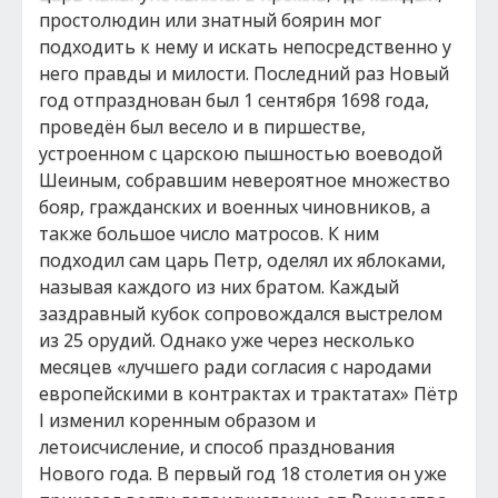
простолюдин или знатный боярин мог
подходить к нему и искать непосредственно у
него правды и милости. Последний раз Новый
год отпразднован был 1 сентября 1698 года,
проведён был весело и в пиршестве,
устроенном с царскою пышностью воеводой
Шеиным, собравшим невероятное множество
бояр, гражданских и военных чиновников, а
также большое число матросов. К ним
подходил сам царь Петр, оделял их яблоками,
называя каждого из них братом. Каждый
заздравный кубок сопровождался выстрелом
из 25 орудий. Однако уже через несколько
месяцев «лучшего ради согласия с народами
европейскими в контрактах и трактатах» Пётр
I изменил коренным образом и
летоисчисление, и способ празднования
Нового года. В первый год 18 столетия он уже