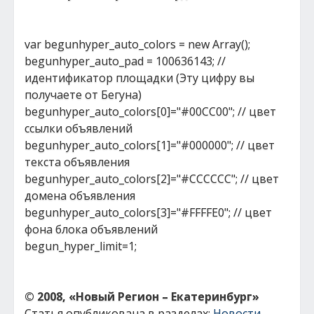
var begunhyper_auto_colors = new Array();
begunhyper_auto_pad = 100636143; //
идентификатор площадки (Эту цифру вы
получаете от Бегуна)
begunhyper_auto_colors[0]="#00CC00"; // цвет
ссылки объявлений
begunhyper_auto_colors[1]="#000000"; // цвет
текста объявления
begunhyper_auto_colors[2]="#CCCCCC"; // цвет
домена объявления
begunhyper_auto_colors[3]="#FFFFE0"; // цвет
фона блока объявлений
begun_hyper_limit=1;
© 2008, «Новый Регион – Екатеринбург»
Статья опубликована в разделах:
Новости