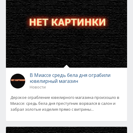
В Миассе средь бела дня ограбили
ювелирный магазин
Новости
Дерзкое ограбление ювелирного магазина произошло в
Миассе: средь бела дня преступник ворвался в салон и
забрал золотые изделия прямо с витрины...