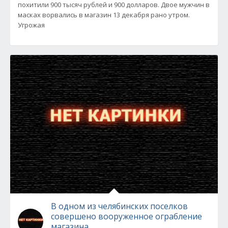
похитили 900 тысяч рублей и 900 долларов. Двое мужчин в
масках ворвались в магазин 13 декабря рано утром.
Угрожая
В одном из челябинских поселков
совершено вооруженное ограбление
магазина