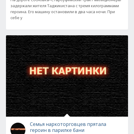
задержали жителя Таджикистана с тремя килограммами
героина. Его машину остановили в два часа ночи. При
себе у
Семья наркоторговцев прятала
героин в парилке бани