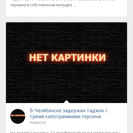
героина в собственном желудке ...
В Челябинске задержан таджик с
тремя килограммами героина
Новости
На дороге Сосновка–Староуфимский тракт милиционеры