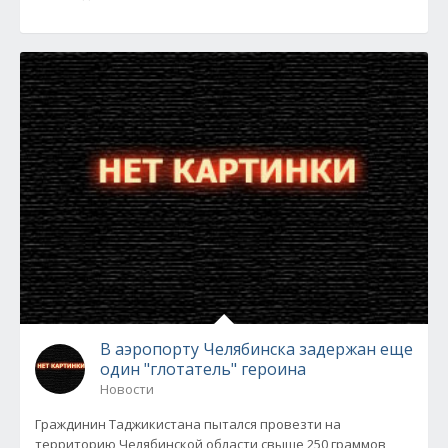
В аэропорту Челябинска задержан еще
один "глотатель" героина
Новости
Граждинин Таджикистана пытался провезти на
территорию Челябинской области свыше 250 граммов