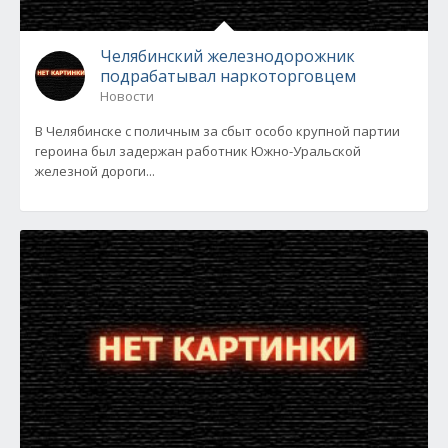
Челябинский железнодорожник
подрабатывал наркоторговцем
Новости
В Челябинске с поличным за сбыт особо крупной партии
героина был задержан работник Южно-Уральской
железной дороги...