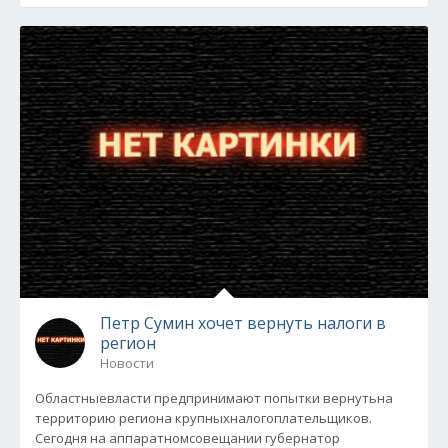
Петр Сумин хочет вернуть налоги в
регион
Новости
Областныевласти предпринимают попытки вернутьна
территорию региона крупныхналогоплательщиков.
Сегодня на аппаратномсовещании губернатор