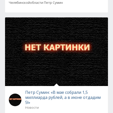
Челябинскойобласти Петр Сумин
Петр Сумин: «В мае собрали 1,5
миллиарда рублей, а в июне отдадим
5!»
Новости