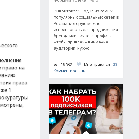
Формула успеха
0
"ВКонтакте" – одна из самых
популярных социальных сетей в
России, которую можно
использовать для продвижения
бренда или личного профиля.
Чтобы привлечь внимание
ческого
аудитории, нужно
полнения
Мне нравится
28
28 392
 право на
Комментировать
мания».
твия права
кже 1
рокуратуры
смотрены,