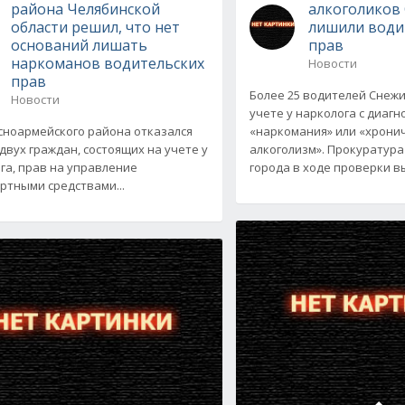
района Челябинской
алкоголиков
области решил, что нет
лишили води
оснований лишать
прав
наркоманов водительских
Новости
прав
Более 25 водителей Снежи
Новости
учете у нарколога с диагн
сноармейского района отказался
«наркомания» или «хрони
двух граждан, состоящих на учете у
алкоголизм». Прокуратура
га, прав на управление
города в ходе проверки в
ртными средствами...