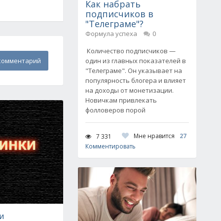
Как набрать
подписчиков в
"Телеграме"?
Формула успеха
0
Количество подписчиков —
комментарий
один из главных показателей в
"Телеграме". Он указывает на
популярность блогера и влияет
на доходы от монетизации.
Новичкам привлекать
фолловеров порой
Мне нравится
27
7 331
Комментировать
и