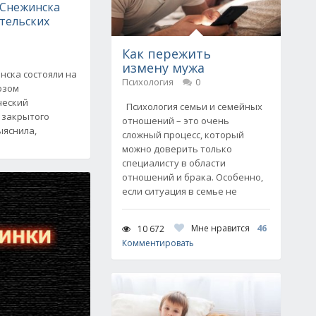
 Снежинска
тельских
Как пережить
измену мужа
нска состояли на
Психология
0
озом
ческий
Психология семьи и семейных
 закрытого
отношений – это очень
ыяснила,
сложный процесс, который
можно доверить только
специалисту в области
отношений и брака. Особенно,
если ситуация в семье не
Мне нравится
46
10 672
Комментировать