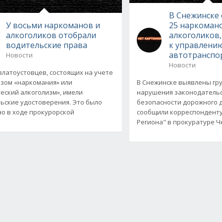
В Снежинске
У восьми наркоманов и
25 наркоман
алкоголиков отобрали
алкоголиков
водительские права
к управлени
автотранспо
Новости
Новости
златоустовцев, состоящих на учете
озом «наркомания» или
В Снежинске выявлены г
еский алкоголизм», имели
нарушения законодательс
ьские удостоверения. Это было
безопасности дорожного 
о в ходе прокурорской
сообщили корреспонденту
Региона" в прокуратуре 