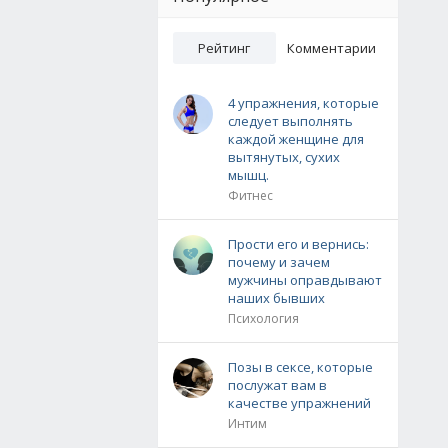
Рейтинг
Комментарии
4 упражнения, которые
следует выполнять
каждой женщине для
вытянутых, сухих
мышц.
Фитнес
Прости его и вернись:
почему и зачем
мужчины оправдывают
наших бывших
Психология
Позы в сексе, которые
послужат вам в
качестве упражнений
Интим