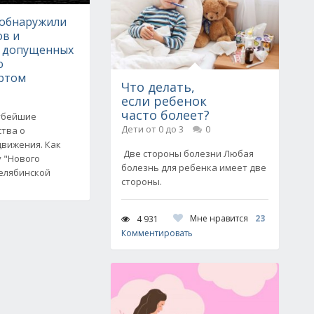
 обнаружили
ов и
, допущенных
ю
ртом
Что делать,
если ребенок
часто болеет?
рубейшие
Дети от 0 до 3
0
тва о
движения. Как
Две стороны болезни Любая
 "Нового
болезнь для ребенка имеет две
Челябинской
стороны.
Мне нравится
23
4 931
Комментировать