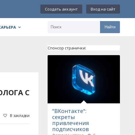
Создать аккаунт
Вход на сайт
КАРЬЕРА
Найти
Спонсор странички:
ОЛОГА С
"ВКонтакте":
В закладки
секреты
привлечения
подписчиков