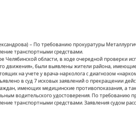
лександрова) – По требованию прокуратуры Металлурги
ление транспортными средствами.
ре Челябинской области, в ходе очередной проверки ис
го движения», были выявлены жители района, имеющие
оящих на учете у врача-нарколога с диагнозом «нарко
явлено в суд 7 исковых заявлений о прекращении дейс
аждан, имеющих медицинские противопоказания, а та
льным водительского удостоверения. По требованию п
ление транспортными средствами. Заявления судом рас