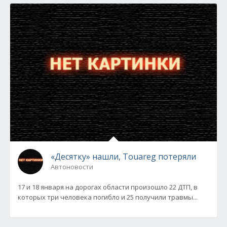
«Десятку» нашли, Touareg потеряли
Автоновости
17 и 18 января на дорогах области произошло 22 ДТП, в
которых три человека погибло и 25 получили травмы...