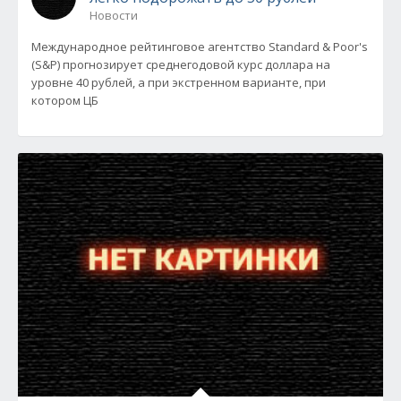
Новости
Международное рейтинговое агентство Standard & Poor's
(S&P) прогнозирует среднегодовой курс доллара на
уровне 40 рублей, а при экстренном варианте, при
котором ЦБ