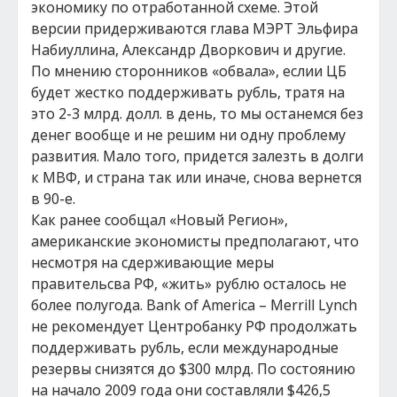
экономику по отработанной схеме. Этой
версии придерживаются глава МЭРТ Эльфира
Набиуллина, Александр Дворкович и другие.
По мнению сторонников «обвала», еслии ЦБ
будет жестко поддерживать рубль, тратя на
это 2-3 млрд. долл. в день, то мы останемся без
денег вообще и не решим ни одну проблему
развития. Мало того, придется залезть в долги
к МВФ, и страна так или иначе, снова вернется
в 90-е.
Как ранее сообщал «Новый Регион»,
американские экономисты предполагают, что
несмотря на сдерживающие меры
правительсва РФ, «жить» рублю осталось не
более полугода. Bank of America – Merrill Lynch
не рекомендует Центробанку РФ продолжать
поддерживать рубль, если международные
резервы снизятся до $300 млрд. По состоянию
на начало 2009 года они составляли $426,5