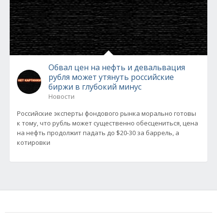
Обвал цен на нефть и девальвация
рубля может утянуть российские
биржи в глубокий минус
Новости
Российские эксперты фондового рынка морально готовы
к тому, что рубль может существенно обесцениться, цена
на нефть продолжит падать до $20-30 за баррель, а
котировки