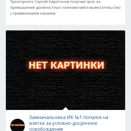
Трехгорного Сергей Харитонов получил срок за
превышение должностных полномочий и вымогательство
с применением насилия.
Замначальника ИК №1 попался на
взятке за условно-досрочное
освобождение