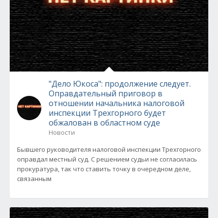
"Дело Юкоса": продолжение следует.
Оправдательный приговор в
отношении начальника налоговой
инспекции Трехгорного будет
обжалован в областном суде
Новости
Бывшего руководителя налоговой инспекции Трехгорного
оправдал местный суд. С решением судьи не согласилась
прокуратура, так что ставить точку в очередном деле,
связанным