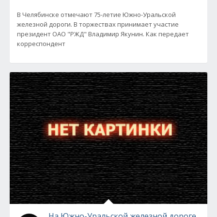
В Челябинске отмечают 75-летие Южно-Уральской
железной дороги. В торжествах принимает участие
президент ОАО "РЖД" Владимир Якунин. Как передает
корреспондент
На Южно-Уральской железной дороге