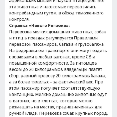
африканских мышей и пауков-птицеедов. Все
эти животные и насекомые перевозились
контрабандным путем, в обход таможенного
контроля.
Справка «Нового Региона»:
Перевозка мелких домашних животных, собак
и птиц в поездах регулируется Правилами
перевозок пассажиров, багажа и грузобагажа.
На федеральном транспорте они могут ездить
с хозяевами в любых вагонах, кроме СВ и
повышенной комфортности. За питомцев
весом до 20 килограммов владельцы платят
сбор, равный провозу 20 килограммов багажа,
а за более тяжелых – за фактический вес. При
этом пассажир получает соответствующую
квитанцию. Мелкие домашние животные едут
в вагонах, но в клетках, которые можно
размещать на местах, предназначенных для
ручной клади. Перевозка собак крупных пород,