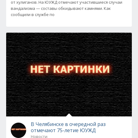
от хулиганов. На ЮУЖД отмечают участившиеся случаи
вандализма — составы обкидывают камнями. Как
сообщили в службе по
В Челябинске в очередной раз
отмечают 75-летие ЮУЖД
Новости