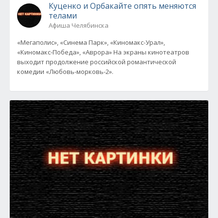
Куценко и Орбакайте опять меняются
телами
Афиша Челябинска
«Мегаполис», «Синема Парк», «Киномакс-Урал»,
«Киномакс-Победа», «Аврора» На экраны кинотеатров
выходит продолжение российской романтической
комедии «Любовь-морковь-2».