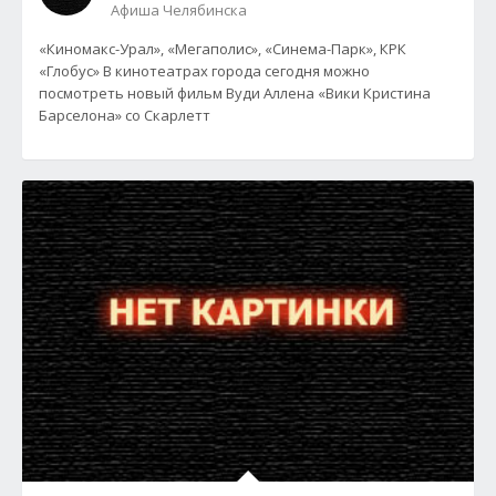
Афиша Челябинска
«Киномакс-Урал», «Мегаполис», «Синема-Парк», КРК
«Глобус» В кинотеатрах города сегодня можно
посмотреть новый фильм Вуди Аллена «Вики Кристина
Барселона» со Скарлетт