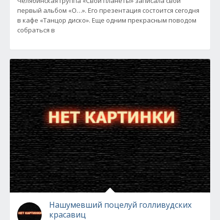
Челябинская группа «Свои планеты» записала свой
первый альбом «О…». Его презентация состоится сегодня
в кафе «Танцор диско». Еще одним прекрасным поводом
собраться в
Нашумевший поцелуй голливудских
красавиц