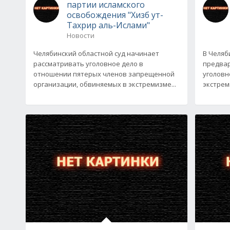
партии исламского
освобождения "Хизб ут-
Тахрир аль-Ислами"
Новости
Челябинский областной суд начинает
В Челяб
рассматривать уголовное дело в
предвар
отношении пятерых членов запрещенной
уголовн
организации, обвиняемых в экстремизме...
экстрем