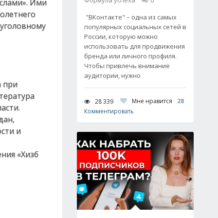
Формула успеха
0
слами». Ими
лолетнего
"ВКонтакте" – одна из самых
 уголовному
популярных социальных сетей в
России, которую можно
использовать для продвижения
бренда или личного профиля.
Чтобы привлечь внимание
аудитории, нужно
а при
итература
Мне нравится
28
28 339
асти.
Комментировать
дан,
сти и
ния «Хизб