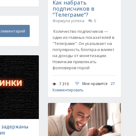
Как набрать
подписчиков в
"Телеграме"?
Формула успеха
0
комментарий
Количество подписчиков —
один из главных показателей в
"Телеграме". Он указывает на
популярность блогера и влияет
на доходы от монетизации.
Новичкам привлекать
фолловеров порой
Мне нравится
27
7 319
Комментировать
е задержаны
их