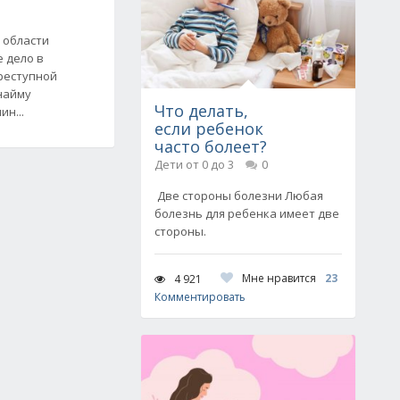
 области
е дело в
реступной
найму
Что делать,
н...
если ребенок
часто болеет?
Дети от 0 до 3
0
Две стороны болезни Любая
болезнь для ребенка имеет две
стороны.
Мне нравится
23
4 921
Комментировать