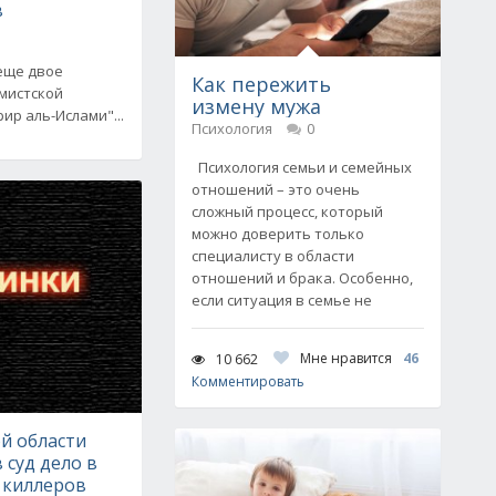
в
еще двое
Как пережить
емистской
измену мужа
ир аль-Ислами"...
Психология
0
Психология семьи и семейных
отношений – это очень
сложный процесс, который
можно доверить только
специалисту в области
отношений и брака. Особенно,
если ситуация в семье не
Мне нравится
46
10 662
Комментировать
й области
 суд дело в
 киллеров