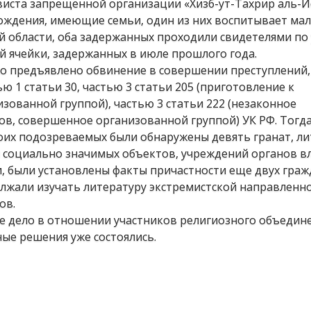
ивиста запрещенной организации «Хизб-ут-Тахрир аль-И
рождения, имеющие семьи, один из них воспитывает ма
й области, оба задержанных проходили свидетелями по
й ячейки, задержанных в июле прошлого года.
о предъявлено обвинение в совершении преступлений,
ю 1 статьи 30, частью 3 статьи 205 (приготовление к
зованной группой), частью 3 статьи 222 (незаконное
ов, совершенное организованной группой) УК РФ. Тогд
оих подозреваемых были обнаружены девять гранат, л
 социально значимых объектов, учреждений органов вл
, были установлены факты причастности еще двух граж
олжали изучать литературу экстремистской направленно
ов.
е дело в отношении участников религиозного объедине
ные решения уже состоялись.