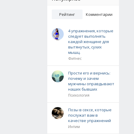
Рейтинг
Комментарии
4 упражнения, которые
следует выполнять
каждой женщине для
вытянутых, сухих
мышц.
Фитнес
Прости его и вернись:
почему и зачем
мужчины оправдывают
наших бывших
Психология
Позы в сексе, которые
послужат вам в
качестве упражнений
Интим