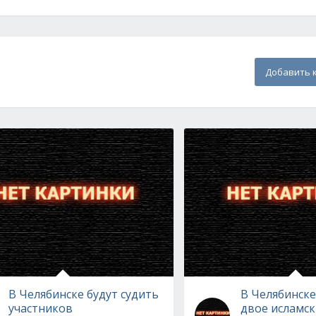
Добавить 
В Челябинске будут судить
В Челябинск
участников
двое исламск