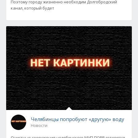
Поэтому городу жизненно необходим Долгобродский
канал, который будет
Челябинцы попробуют «другую» воду
Новости
Очистные сооружения челябинского МУП ПОВВ готовятся