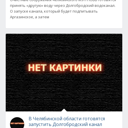
принять «другую» воду через Долгобродский водоканал.
О запуске канала, который будет подпитывать
Аргазинское, а затем
В Челябинской области готовятся
запустить Долгобродский канал