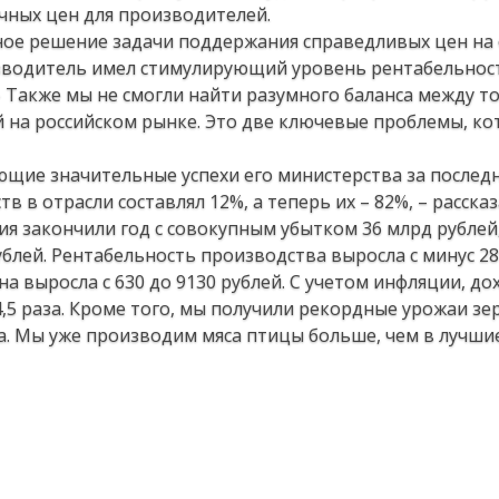
чных цен для производителей.
ное решение задачи поддержания справедливых цен на
изводитель имел стимулирующий уровень рентабельнос
 – Также мы не смогли найти разумного баланса между 
 на российском рынке. Это две ключевые проблемы, к
щие значительные успехи его министерства за последни
в в отрасли составлял 12%, а теперь их – 82%, – расска
тия закончили год с совокупным убытком 36 млрд рублей,
блей. Рентабельность производства выросла с минус 28
на выросла с 630 до 9130 рублей. С учетом инфляции, д
4,5 раза. Кроме того, мы получили рекордные урожаи зе
а. Мы уже производим мяса птицы больше, чем в лучши