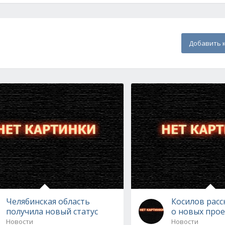
Добавить 
Челябинская область
Косилов расс
получила новый статус
о новых прое
Новости
Новости