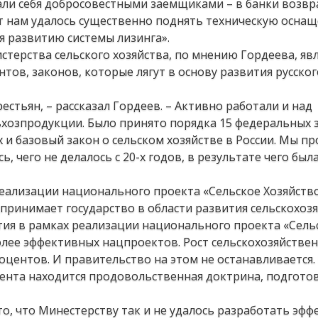
ли себя добросовестными заемщиками – в банки возвр
ет нам удалось существенно поднять техническую осна
я развитию системы лизинга».
ерства сельского хозяйства, по мнению Гордеева, явл
в, законов, которые лягут в основу развития русского
естьян, – рассказал Гордеев. – Активно работали и над
хозпродукции. Было принято порядка 15 федеральных 
 и базовый закон о сельском хозяйстве в России. Мы п
 чего не делалось с 20-х годов, в результате чего был
реализации национального проекта «Сельское Хозяйство
принимает государство в области развития сельскохоз
тия в рамках реализации национального проекта «Сель
олее эффективных нацпроектов. Рост сельскохозяйстве
оцентов. И правительство на этом не останавливается.
ента находится продовольственная доктрина, подгото
то, что Минестерству так и не удалось разработать эф