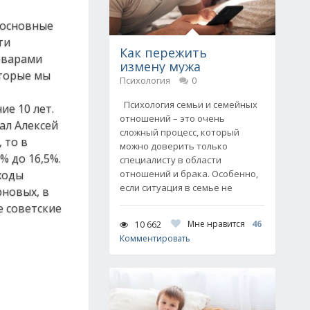
 основные
ти
Как пережить
товарами
измену мужа
оторые мы
Психология
0
Психология семьи и семейных
е 10 лет.
отношений – это очень
зал Алексей
сложный процесс, который
 то в
можно доверить только
% до 16,5%.
специалисту в области
оходы
отношений и брака. Особенно,
если ситуация в семье не
рновых, в
е советские
Мне нравится
46
10 662
Комментировать