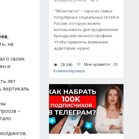
Формула успеха
0
"ВКонтакте" – одна из самых
популярных социальных сетей в
России, которую можно
использовать для продвижения
еев
,
бренда или личного профиля.
Чтобы привлечь внимание
ть, на
аудитории, нужно
ал о своих
Мне нравится
28
28 346
ен и
Комментировать
ть лет
ть вертикаль
ьны
просов –
стало
холдингов.