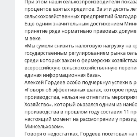
При этом наши сельхозпроизводители показа
процентов взятых кредитов. За эти десять л
сельскохозяйственных предприятий благодар
Еще одним значительным достижением Минист
принятие ряда нормативно правовых документо
м веке.
«Мы сумели снизить налоговую нагрузку на кр
государственным регулированием рынка сель
среди которых закон о фермерских хозяйствах
всероссийскую сельскохозяйственную перепись,
единая информационная база».
Алексей Гордеев особо подчеркнул успехи в 
«Говоря об эффективных шагах, которое пред
производства, нельзя не отметить мероприя
Хозяйство», который оказался одним из наиб
производства в прошлом году составил 11 пр
настоящий момент на рассмотрении у презид
Минсельхозом».
Говоря о недостатках, Гордеев посетовал на 