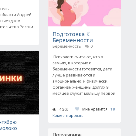
итель
 области Андрей
в выездном
ительства России
Подготовка К
Беременности
Беременность
0
Психологи считают, что в
семьях, в которых к
беременности готовятся, дети
лучше развиваются и
эмоционально, и физически.
Организм женщины долгих 9
месяцев служит малышу первой
Мне нравится
18
4 505
Комментировать
ентябрю
молоко
Популярное