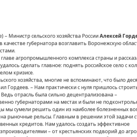
е) – Министр сельского хозяйства России
Алексей Горд
 в качестве губернатора возглавить Воронежскую облас
стами.
 главе агропромышленного комплекса страны и рассказ
удалось сделать главное: поднять российское село с кол
елом кризисе.
ьского хозяйства, многие не вспоминают, что было деся
явил Гордеев. – Нам практически с нуля пришлось строи
Ведь отрасль была сильно децентрализована –
венно губернаторами на местах и были не подконтрол
оды мы сумели решить один из наиболее болезненных во
 на рыночные рельсы. Главным в решении этой задачи 
венных кредитов. Нам удалось создать эффективное
зпроизводителями – от крестьянских подворий до агро