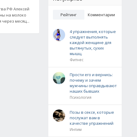
тва РФ Алексей
Рейтинг
Комментарии
ены на молоко
 через месяц...
4 упражнения, которые
следует выполнять
каждой женщине для
вытянутых, сухих
мышц.
Фитнес
Прости его и вернись:
почему и зачем
мужчины оправдывают
наших бывших
Психология
Позы в сексе, которые
послужат вам в
качестве упражнений
Интим