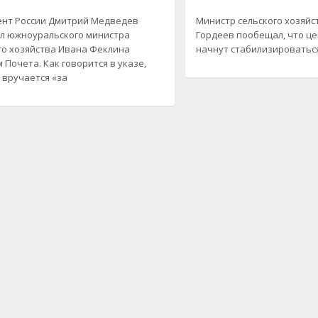
нт России Дмитрий Медведев
Министр сельского хозяйс
л южноуральского министра
Гордеев пообещал, что ц
го хозяйства Ивана Феклина
начнут стабилизироваться
 Почета. Как говорится в указе,
 вручается «за