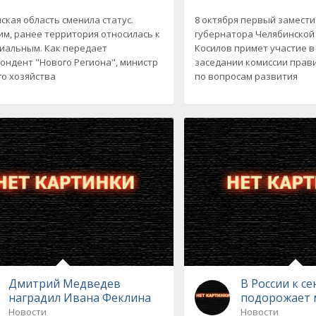
ская область сменила статус.
8 октября первый замест
м, ранее территория относилась к
губернатора Челябинской
иальным. Как передает
Косилов примет участие 
ондент "Нового Региона", министр
заседании комиссии прав
го хозяйства
по вопросам развития
Дмитрий Медведев
В России к с
наградил Ивана Феклина
подорожает 
Новости
Новости