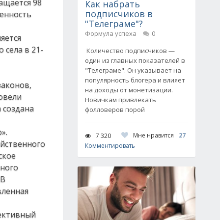
ащается 98
Как набрать
подписчиков в
щенность
"Телеграме"?
Формула успеха
0
яется
 села в 21-
Количество подписчиков —
один из главных показателей в
"Телеграме". Он указывает на
популярность блогера и влияет
законов,
на доходы от монетизации.
ровели
Новичкам привлекать
а создана
фолловеров порой
».
Мне нравится
27
7 320
яйственного
Комментировать
ское
нного
 В
вленная
фективный