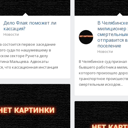
Дело Флая: поможет ли
В Челябинск
кассация?
милиционер 
смертельным
Новости
отправится 
та состоится первое заседание
поселение
ого суда по нашумевшему в
Новости
ском секторе Рунета делу
тина Мальцева. Адвокаты
В Челябинске суд призна
я, что кассационная инстанция
бывшего работника милиц
которого произошло доро
транспортное происшеств
смертельным исходом...