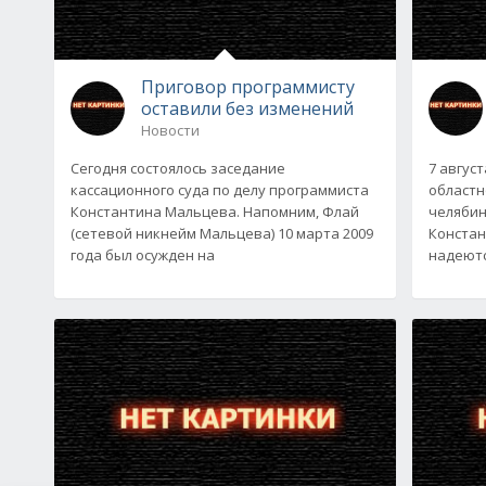
Приговор программисту
оставили без изменений
Новости
Сегодня состоялось заседание
7 авгус
кассационного суда по делу программиста
областн
Константина Мальцева. Напомним, Флай
челябин
(сетевой никнейм Мальцева) 10 марта 2009
Констан
года был осужден на
надеютс