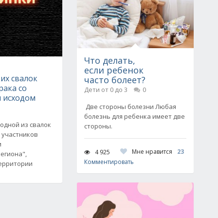
Что делать,
если ребенок
их свалок
часто болеет?
рака со
Дети от 0 до 3
0
 исходом
Две стороны болезни Любая
болезнь для ребенка имеет две
 одной из свалок
стороны.
 участников
и
Мне нравится
23
4 925
егиона",
Комментировать
территории