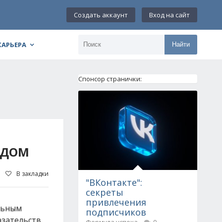
Создать аккаунт
Вход на сайт
КАРЬЕРА
Найти
Спонсор странички:
ОДОМ
В закладки
"ВКонтакте":
секреты
привлечения
ельным
подписчиков
азательств