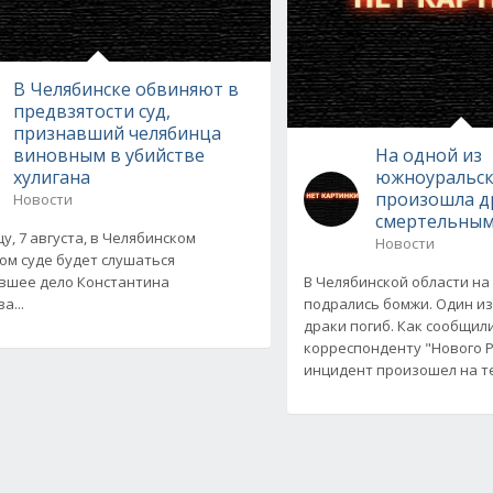
В Челябинске обвиняют в
предвзятости суд,
признавший челябинца
виновным в убийстве
На одной из
хулигана
южноуральск
произошла д
Новости
смертельным
у, 7 августа, в Челябинском
Новости
ом суде будет слушаться
вшее дело Константина
В Челябинской области на
а...
подрались бомжи. Один из
драки погиб. Как сообщил
корреспонденту "Нового Р
инцидент произошел на 