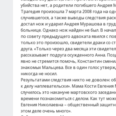
убийства нет, а родители погибшего Андрея
Трагедия произошла 7 марта 2008 года на од
случившегося, а также выводы следствия расх
достал нож и ударил Андрея Мурашова в груд
больнице. Однако нож найден не был. В начал
по совету предыдущего адвоката явился с по
только это произошло, свидетели драки со 
друга. «Только через два месяца эти свидетел
рассказывает подруга осужденного Анна. Позд
явно не стремится помочь, Константин смен
знакомых Мальцева. Все в один голос утвержд
никогда не носил.
Результатами следствия никто не доволен: об
к делу наплевательски». Мама Кости Евгени
случилось это накануне мартовского заседани
времени познакомиться с делом. Как тут мо
Евгения Николаевна – общественный защитни
этом деле очень много».