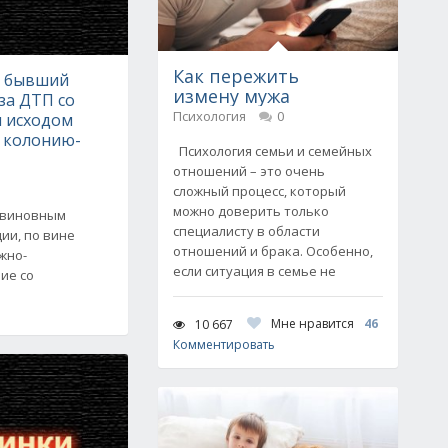
Как пережить
е бывший
измену мужа
за ДТП со
Психология
0
 исходом
в колонию-
Психология семьи и семейных
отношений – это очень
сложный процесс, который
можно доверить только
л виновным
специалисту в области
ии, по вине
отношений и брака. Особенно,
жно-
если ситуация в семье не
ие со
Мне нравится
46
10 667
Комментировать