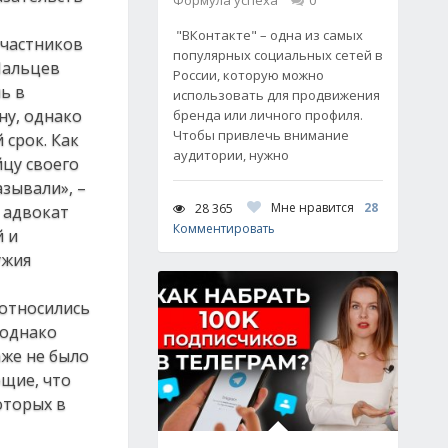
Формула успеха
0
"ВКонтакте" – одна из самых
участников
популярных социальных сетей в
 Мальцев
России, которую можно
ь в
использовать для продвижения
ну, однако
бренда или личного профиля.
Чтобы привлечь внимание
 срок. Как
аудитории, нужно
цу своего
азывали», –
Мне нравится
28
28 365
о адвокат
Комментировать
й и
ужия
«относились
 однако
аже не было
ющие, что
оторых в