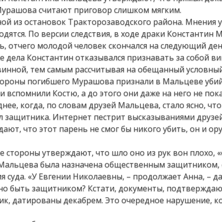
 Мурашова считают приговор слишком мягким.
ной из остановок Тракторозаводского района. Мнения 
одятся. По версии следствия, в ходе драки Константин
ь, отчего молодой человек скончался на следующий ден
е дела Константин отказывался признавать за собой ви
винной, тем самым рассчитывая на обещанный условный
стороны погибшего Мурашова признали в Мальцеве убий
и вспомнили Костю, а до этого они даже на него не пок
нее, когда, по словам друзей Мальцева, стало ясно, чт
ил защитника. Интернет пестрит высказываниями друзе
ают, что этот парень не смог бы никого убить, он и ор
е стороны утверждают, что шло оно из рук вон плохо, 
я Мальцева была назначена общественным защитником,
я суда. «У Евгении Николаевны, – продолжает Анна, – д
жно быть защитником? Кстати, документы, подтвержда
к, датированы декабрем. Это очередное нарушение, к