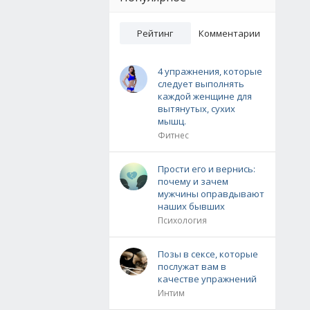
Рейтинг
Комментарии
4 упражнения, которые
следует выполнять
каждой женщине для
вытянутых, сухих
мышц.
Фитнес
Прости его и вернись:
почему и зачем
мужчины оправдывают
наших бывших
Психология
Позы в сексе, которые
послужат вам в
качестве упражнений
Интим