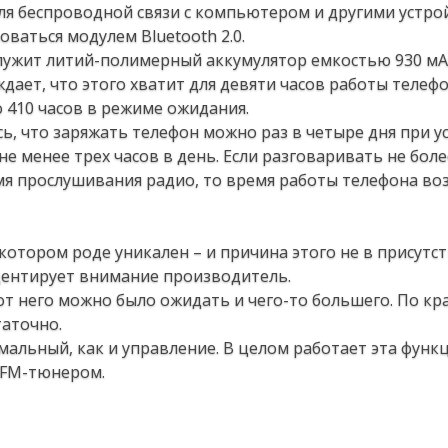
ля беспроводной связи с компьютером и другими устро
оваться модулем Bluetooth 2.0.
лужит литий-полимерный аккумулятор емкостью 930 мА
ает, что этого хватит для девяти часов работы телефо
 410 часов в режиме ожидания.
ь, что заряжать телефон можно раз в четыре дня при у
е менее трех часов в день. Если разговаривать не боле
мя прослушивания радио, то время работы телефона во
екотором роде уникален – и причина этого не в присутс
кцентирует внимание производитель.
т него можно было ожидать и чего-то большего. По кр
таточно.
мальный, как и управление. В целом работает эта функ
с FM-тюнером.