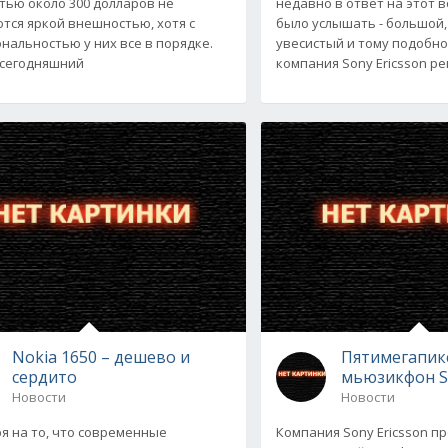
тью около 300 долларов не
недавно в ответ на этот 
тся яркой внешностью, хотя с
было услышать - большой,
нальностью у них все в порядке.
увесистый и тому подобно
сегодняшний
компания Sony Ericsson р
Nokia 1650 – дешево и
Пятимегапик
сердито
мьюзикфон So
Новости
Новости
я на то, что современные
Компания Sony Ericsson п