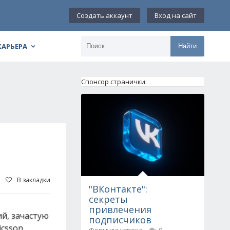
Создать аккаунт
Вход на сайт
КАРЬЕРА
Найти
Спонсор странички:
В закладки
"ВКонтакте":
секреты
привлечения
й, зачастую
подписчиков
icsson