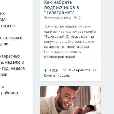
Как набрать
подписчиков в
"Телеграме"?
гих
Формула успеха
0
 AM-
ться не
Количество подписчиков —
один из главных показателей в
"Телеграме". Он указывает на
появления в
популярность блогера и влияет
д ли
на доходы от монетизации.
Новичкам привлекать
нтересных
фолловеров порой
нь, неделю и
 год, неделя
Мне нравится
27
7 329
нная
Комментировать
 и
 рабочего