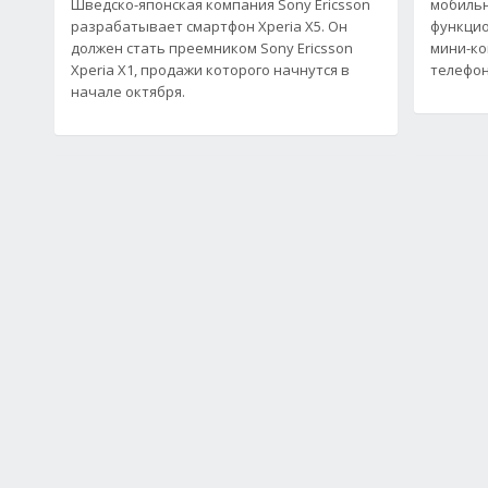
Шведско-японская компания Sony Ericsson
мобильн
разрабатывает смартфон Xperia Х5. Он
функцио
должен стать преемником Sony Ericsson
мини-ко
Xperia X1, продажи которого начнутся в
телефон
начале октября.