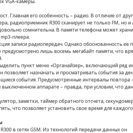
ок VGA-камеры.
т. Главная его особенность – радио. В отличие от дру
а, радиоприемник R300 сканирует не только FM, но и
довольно сомнительна. В памяти телефона может храни
 mp3-плеера.
кция записи радиопередач. Однако обоснованность ее 
те предусмотрено лишь восемь мегабайт памяти, что вря
.
выделить пункт меню «Органайзер», включающий ряд и
 он позволяет назначать и просматривать события за де
ющиеся события. Предусмотренные интервалы повтора –
и выключенном аппарате – правда, при условии, что да
лятор, заметки, таймер обратного отсчета, секундомер
пять, что позволяет установить свое время для каждого
ы
n R300 в сетях GSM. Из технологий передачи данных он