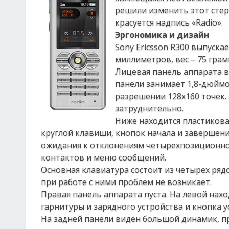
решили изменить этот стере
красуется надпись «Radio».
Эргономика и дизайн
Sony Ericsson R300 выпуска
миллиметров, вес – 75 грамм
Лицевая панель аппарата 
панели занимает 1,8-дюйм
разрешении 128х160 точек. 
затруднительно.
Ниже находится пластикова
круглой клавиши, кнопок начала и завершени
ожидания к отклонениям четырехпозиционно
контактов и меню сообщений.
Основная клавиатура состоит из четырех ряд
при работе с ними проблем не возникает.
Правая панель аппарата пуста. На левой нах
гарнитуры и зарядного устройства и кнопка у
На задней панели виден большой динамик, пр