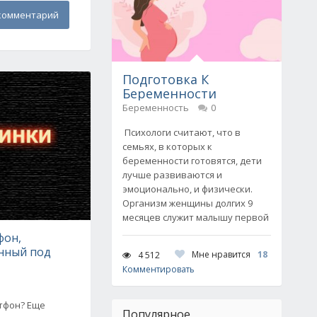
комментарий
Подготовка К
Беременности
Беременность
0
Психологи считают, что в
семьях, в которых к
беременности готовятся, дети
лучше развиваются и
эмоционально, и физически.
Организм женщины долгих 9
месяцев служит малышу первой
фон,
нный под
Мне нравится
18
4 512
Комментировать
тфон? Еще
Популярное