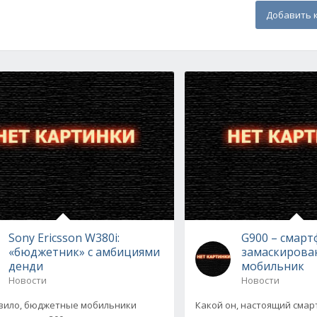
Добавить 
Sony Ericsson W380i:
G900 – смарт
«бюджетник» с амбициями
замаскирова
денди
мобильник
Новости
Новости
вило, бюджетные мобильники
Какой он, настоящий смар