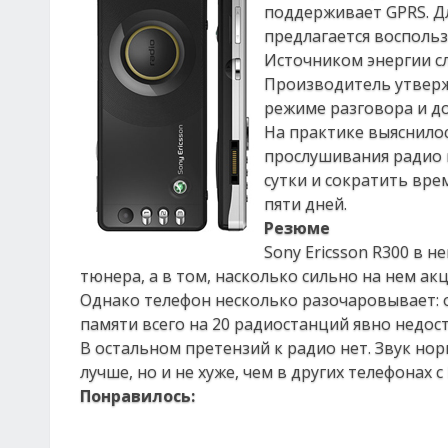
поддерживает GPRS. Д
предлагается воспольз
Источником энергии с
Производитель утвержд
режиме разговора и до
На практике выяснилос
прослушивания радио н
сутки и сократить вре
пяти дней.
Резюме
Sony Ericsson R300 в н
тюнера, а в том, насколько сильно на нем а
Однако телефон несколько разочаровывает: о
памяти всего на 20 радиостанций явно недос
В остальном претензий к радио нет. Звук нор
лучше, но и не хуже, чем в других телефонах 
Понравилось: