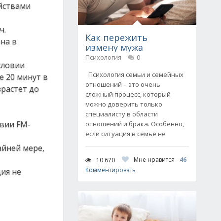
йствами
ч.
Как пережить
на в
измену мужа
Психология
0
словии
Психология семьи и семейных
е 20 минут в
отношений – это очень
зрастет до
сложный процесс, который
можно доверить только
специалисту в области
твии FM-
отношений и брака. Особенно,
если ситуация в семье не
айней мере,
Мне нравится
46
10 670
Комментировать
ция не