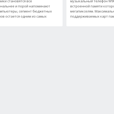
ики становятся все
музыкальный телефон W9
нальнее и порой напоминают
встроенной памяти котор
мпьютеры, сегмент бюджетных
мегапикселям. Максимал
ов остается одним из самых
поддерживаемых карт па