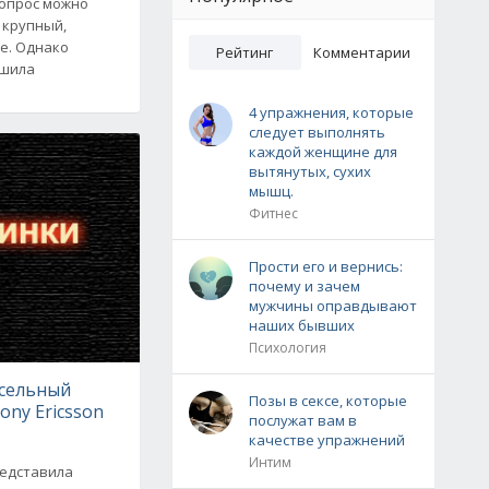
вопрос можно
 крупный,
е. Однако
Рейтинг
Комментарии
ешила
4 упражнения, которые
следует выполнять
каждой женщине для
вытянутых, сухих
мышц.
Фитнес
Прости его и вернись:
почему и зачем
мужчины оправдывают
наших бывших
Психология
сельный
Позы в сексе, которые
ny Ericsson
послужат вам в
качестве упражнений
Интим
редставила