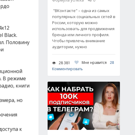
Формула успеха
0
ордо
"ВКонтакте" – одна из самых
популярных социальных сетей в
России, которую можно
4х12
использовать для продвижения
 Black.
бренда или личного профиля.
Чтобы привлечь внимание
л. Половину
аудитории, нужно
ри
Мне нравится
28
28 381
Комментировать
зиционной
. В режиме
адио, книги
змера, но
лючения
доступа к