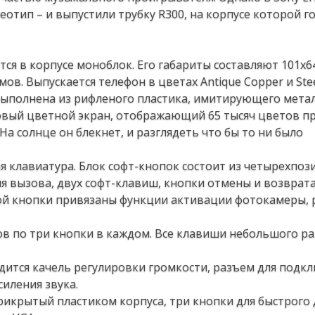
отип – и выпустили трубку R300, на корпусе которой г
ется в корпусе моноблок. Его габариты составляют 101х6
ов. Выпускается телефон в цветах Antique Copper и Steel
выполнена из рифленого пластика, имитирующего метал
овый цветной экран, отображающий 65 тысяч цветов п
На солнце он блекнет, и разглядеть что бы то ни было
я клавиатура. Блок софт-кнопок состоит из четырехпо
я вызова, двух софт-клавиш, кнопки отмены и возврата
й кнопки привязаны функции активации фотокамеры, р
ов по три кнопки в каждом. Все клавиши небольшого ра
одится качель регулировки громкости, разъем для подк
силения звука.
икрытый пластиком корпуса, три кнопки для быстрого 