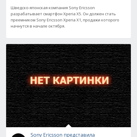
Шведско-японская компания Sony Ericsson
разрабатывает смартфон Xperia Х5. Он должен стать
преемником Sony Ericsson Xperia X1, продажи которого
начнутся в начале октября.
Sony Ericsson представила