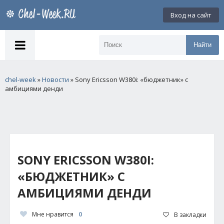
Вход на сайт
Найти
chel-week
»
Новости
» Sony Ericsson W380i: «бюджетник» с
амбициями денди
SONY ERICSSON W380I:
«БЮДЖЕТНИК» С
АМБИЦИЯМИ ДЕНДИ
Мне нравится
0
В закладки