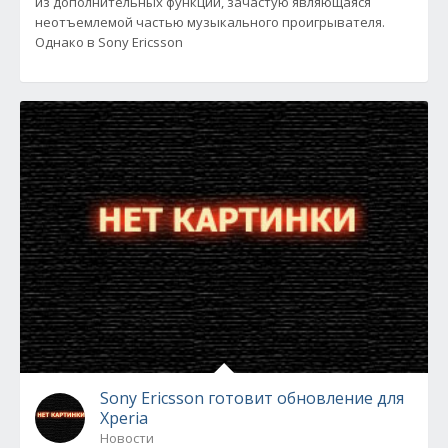
из дополнительных функций, зачастую являющаяся
неотъемлемой частью музыкального проигрывателя.
Однако в Sony Ericsson
Sony Ericsson готовит обновление для
Xperia
Новости