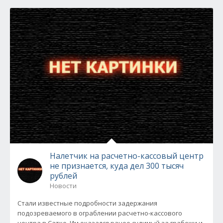
Налетчик на расчетно-кассовый центр
не признается, куда дел 300 тысяч
рублей
Новости
Стали известные подробности задержания
подозреваемого в ограблении расчетно-кассового