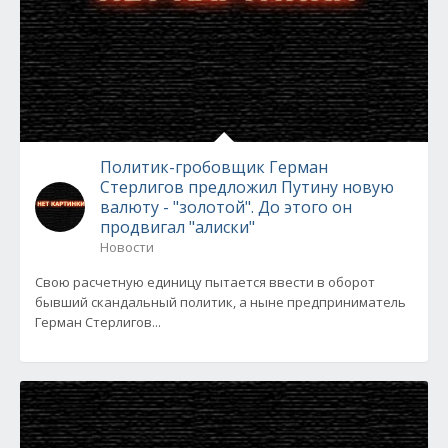
Политик-гробовщик Герман
Стерлигов предложил Путину новую
валюту - "золотой". До этого он
продвигал "алиски"
Новости
Свою расчетную единицу пытается ввести в оборот
бывший скандальный политик, а ныне предприниматель
Герман Стерлигов...