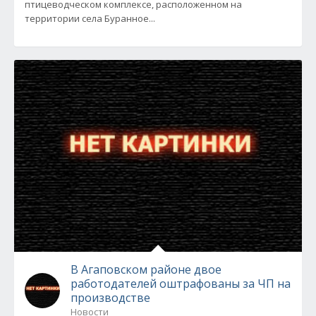
птицеводческом комплексе, расположенном на
территории села Буранное...
В Агаповском районе двое
работодателей оштрафованы за ЧП на
производстве
Новости