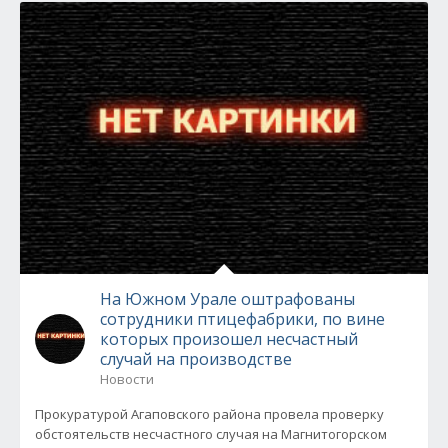
На Южном Урале оштрафованы
сотрудники птицефабрики, по вине
которых произошел несчастный
случай на производстве
Новости
Прокуратурой Агаповского района провела проверку
обстоятельств несчастного случая на Магнитогорском