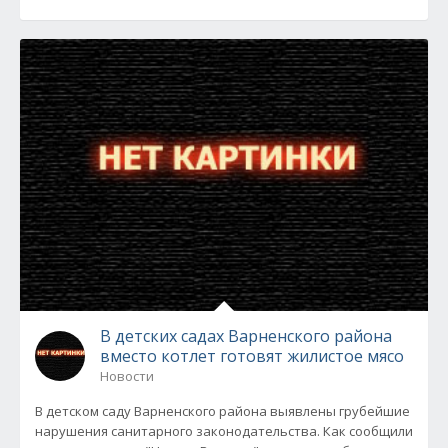
В детских садах Варненского района
вместо котлет готовят жилистое мясо
Новости
В детском саду Варненского района выявлены грубейшие
нарушения санитарного законодательства. Как сообщили