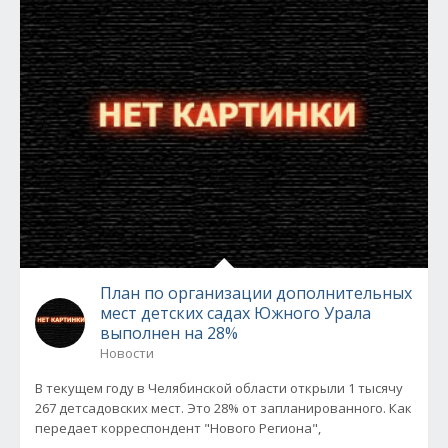
План по организации дополнительных
мест детских садах Южного Урала
выполнен на 28%
Новости
В текущем году в Челябинской области открыли 1 тысячу
267 детсадовских мест. Это 28% от запланированного. Как
передает корреспондент "Нового Региона",