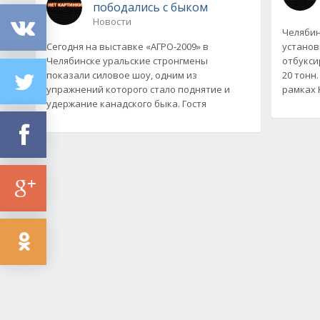
пободались с быком
Новости
Челябин
Сегодня на выставке «АГРО-2009» в
установ
Челябинске уральские стронгмены
отбукси
показали силовое шоу, одним из
20 тонн
упражнений которого стало поднятие и
рамках 
удержание канадского быка. Гостя