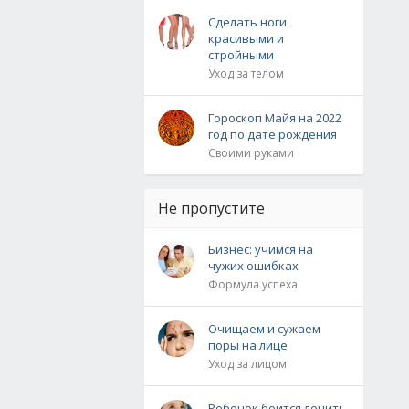
Сделать ноги
красивыми и
стройными
Уход за телом
Гороскоп Майя на 2022
год по дате рождения
Своими руками
Не пропустите
Бизнес: учимся на
чужих ошибках
Формула успеха
Очищаем и сужаем
поры на лице
Уход за лицом
Ребенок боится лечить