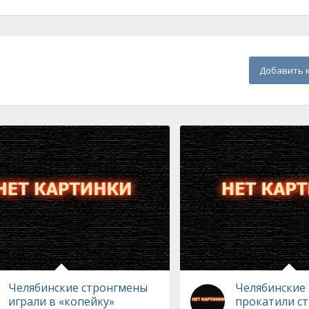
Добавить 
Челябинские стронгмены
Челябинские
играли в «копейку»
прокатили с