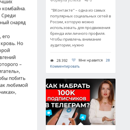
Формула успеха
0
учших
о комбайна.
"ВКонтакте" – одна из самых
. Среди
популярных социальных сетей в
ный снаряд
России, которую можно
использовать для продвижения
бренда или личного профиля.
 его
Чтобы привлечь внимание
 кровь. Но
аудитории, нужно
орой
Евгений
Мне нравится
28
28 392
оторого –
Комментировать
гатель»,
тобы побить
 так любимой
чиках»,