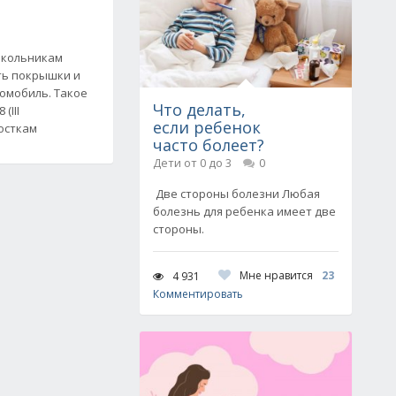
школьникам
ть покрышки и
омобиль. Такое
Что делать,
(III
если ребенок
осткам
часто болеет?
Дети от 0 до 3
0
Две стороны болезни Любая
болезнь для ребенка имеет две
стороны.
Мне нравится
23
4 931
Комментировать