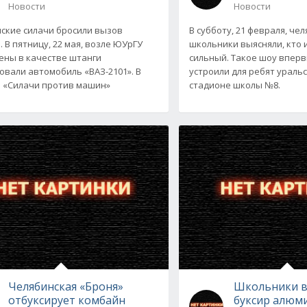
Новости
Новости
ские силачи бросили вызов
В субботу, 21 февраля, че
 В пятницу, 22 мая, возле ЮУрГУ
школьники выясняли, кто 
ены в качестве штанги
сильный. Такое шоу вперв
овали автомобиль «ВАЗ-2101». В
устроили для ребят ураль
 «Силачи против машин»
стадионе школы №8.
Челябинская «Броня»
Школьники в
отбуксирует комбайн
буксир алюм