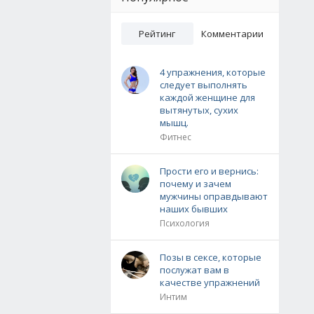
Рейтинг
Комментарии
4 упражнения, которые
следует выполнять
каждой женщине для
вытянутых, сухих
мышц.
Фитнес
Прости его и вернись:
почему и зачем
мужчины оправдывают
наших бывших
Психология
Позы в сексе, которые
послужат вам в
качестве упражнений
Интим