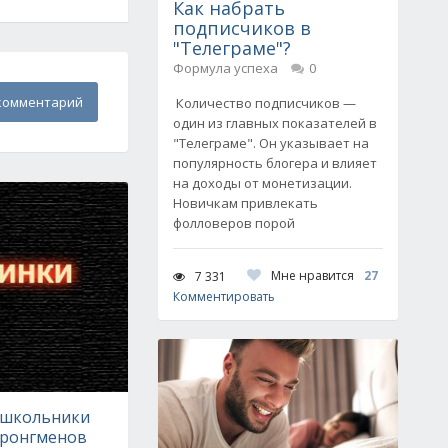
Как набрать
подписчиков в
"Телеграме"?
Формула успеха
0
комментарий
Количество подписчиков —
один из главных показателей в
"Телеграме". Он указывает на
популярность блогера и влияет
на доходы от монетизации.
Новичкам привлекать
фолловеров порой
Мне нравится
27
7 331
Комментировать
 школьники
тронгменов