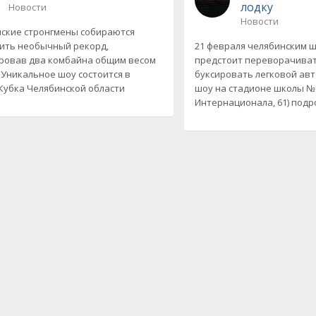
лодку
Новости
Новости
ские стронгмены собираются
ить необычный рекорд,
21 февраля челябинским 
ровав два комбайна общим весом
предстоит переворачива
. Уникальное шоу состоится в
буксировать легковой авт
Кубка Челябинской области
шоу на стадионе школы №8 
Интернационала, 61) подр