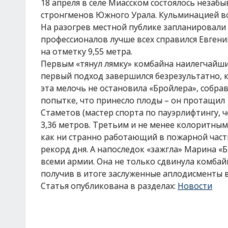
18 апреля в селе Миасском состоялось незаб
стронгменов Южного Урала. Кульминацией вс
На разогрев местной публике запланировали
профессионалов лучше всех справился Евген
на отметку 9,55 метра.
Первым «тянул лямку» комбайна наилегчайши
первый подход завершился безрезультатно, к 
эта мелочь не остановила «Бройлера», собр
попытке, что принесло плоды – он протащил 
Стаметов (мастер спорта по пауэрлифтингу, 
3,36 метров. Третьим и не менее колоритны
как ни странно работающий в пожарной части
рекорд дня. А напоследок «зажгла» Марина «
всеми армии. Она не только сдвинула комбайн
получив в итоге заслуженные аплодисменты 
Статья опубликована в разделах:
Новости