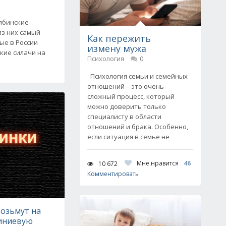
лябинские
из них самый
Как пережить
ые в России
измену мужа
ские силачи на
Психология
0
Психология семьи и семейных
отношений – это очень
сложный процесс, который
можно доверить только
специалисту в области
отношений и брака. Особенно,
если ситуация в семье не
Мне нравится
46
10 672
Комментировать
озьмут на
иниевую