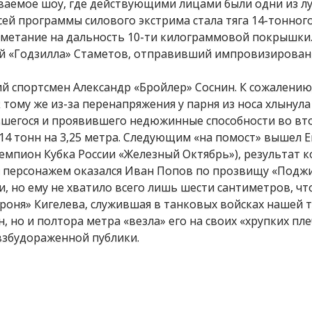
ываемое шоу, где действующими лицами были одни из л
ей программы силового экстрима стала тяга 14-тонног
 метание на дальность 10-ти килограммовой покрышки
ий «Годзилла» Стаметов, отправивший импровизирован
й спортсмен Александр «Бройлер» Соснин. К сожалению,
тому же из-за перенапряжения у парня из носа хлынула
авшегося и проявившего недюжинные способности во вт
14 тонн на 3,25 метра. Следующим «на помост» вышел 
чемпион Кубка России «Железный Октябрь»), результат к
м персонажем оказался Иван Попов по прозвищу «Поджи
, но ему не хватило всего лишь шести сантиметров, ч
Броня» Кигелева, служившая в танковых войсках нашей
, но и полтора метра «везла» его на своих «хрупких пле
взбудораженной публики.