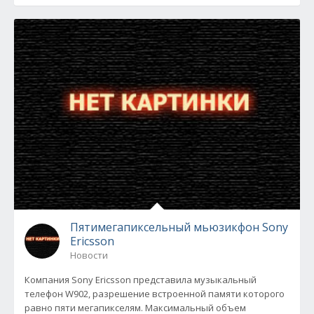
Пятимегапиксельный мьюзикфон Sony
Ericsson
Новости
Компания Sony Ericsson представила музыкальный
телефон W902, разрешение встроенной памяти которого
равно пяти мегапикселям. Максимальный объем