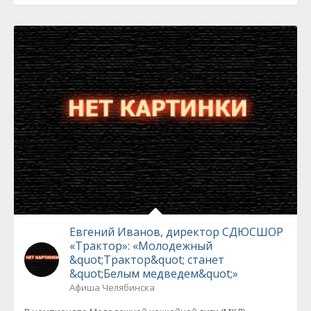
Евгений Иванов, директор СДЮСШОР
«Трактор»: «Молодежный
&quot;Трактор&quot; станет
&quot;Белым медведем&quot;»
Афиша Челябинска