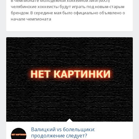
В чемпионате Молодежной хоккейной лиги (МХЛ)
челябинские хоккеисты будут играть под новым-старым
брендом. В середине мая было официально объявлено о
начале чемпионата
Валицкий vs болельщики:
продолжение следует?