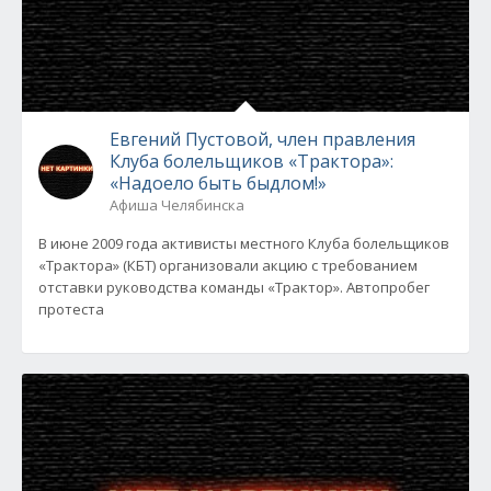
Евгений Пустовой, член правления
Клуба болельщиков «Трактора»:
«Надоело быть быдлом!»
Афиша Челябинска
В июне 2009 года активисты местного Клуба болельщиков
«Трактора» (КБТ) организовали акцию с требованием
отставки руководства команды «Трактор». Автопробег
протеста