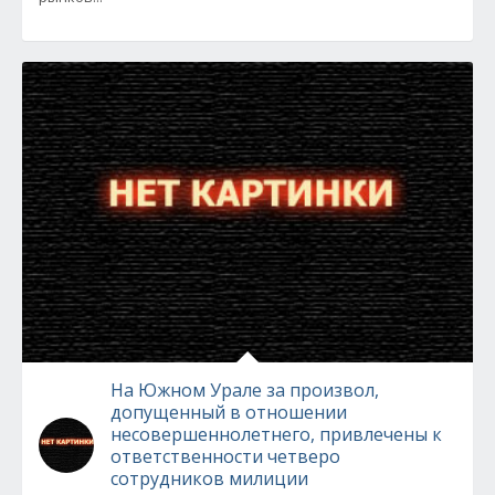
На Южном Урале за произвол,
допущенный в отношении
несовершеннолетнего, привлечены к
ответственности четверо
сотрудников милиции