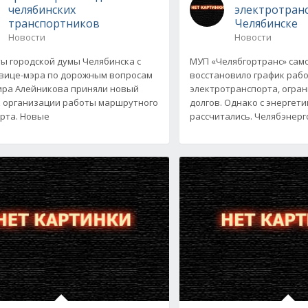
челябинских
электротран
транспортников
Челябинске
Новости
Новости
ы городской думы Челябинска с
МУП «Челябгортранс» сам
вице-мэра по дорожным вопросам
восстановило график раб
ра Алейникова приняли новый
электротранспорта, огра
 организации работы маршрутного
долгов. Однако с энергети
рта. Новые
рассчитались. Челябэнерг