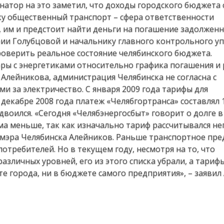
натор на это заметил, что доходы городского бюджета
льку общественный транспорт – сфера ответственности
 им и предстоит найти деньги на погашение задолженн
ии Голубцовой и начальнику главного контрольного у
оверить реальное состояние челябинского бюджета.
ры с энергетиками относительно графика погашения и
Алейникова, администрация Челябинска не согласна с
 за электричество. С января 2009 года тарифы для
 декабре 2008 года платеж «Челябгортранса» составлял 
удвоился. «Сегодня «Челябэнергосбыт» говорит о долге в
мма меньше, так как изначально тариф рассчитывался н
у мэра Челябинска Алейников. Раньше транспортное пр
потребителей. Но в текущем году, несмотря на то, что
зличных уровней, его из этого списка убрали, а тариф
е города, ни в бюджете самого предприятия», – заявил