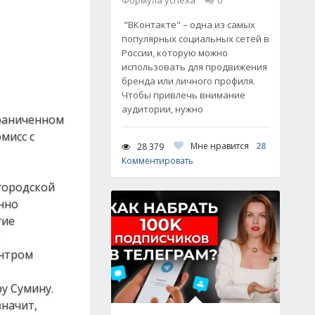
Формула успеха
0
"ВКонтакте" – одна из самых
популярных социальных сетей в
России, которую можно
использовать для продвижения
бренда или личного профиля.
Чтобы привлечь внимание
аудитории, нужно
граниченном
мисс с
Мне нравится
28
28 379
Комментировать
городской
нно
гие
ентром
у Сумину.
значит,