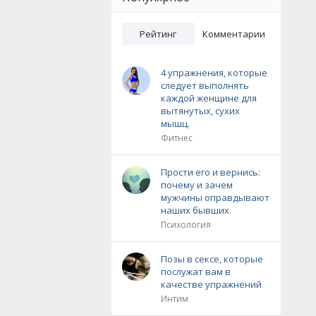
Рейтинг
Комментарии
4 упражнения, которые
следует выполнять
каждой женщине для
вытянутых, сухих
мышц.
Фитнес
Прости его и вернись:
почему и зачем
мужчины оправдывают
наших бывших
Психология
Позы в сексе, которые
послужат вам в
качестве упражнений
Интим