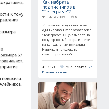
Как набрать
 сократились
подписчиков в
"Телеграме"?
ости. К тому
Формула успеха
0
правления
Количество подписчиков —
один из главных показателей в
 размера
"Телеграме". Он указывает на
популярность блогера и влияет
на доходы от монетизации.
10
Новичкам привлекать
фолловеров порой
 размере 57
еправильно»,
едприятие
Мне нравится
27
7 328
Комментировать
ы повысили.
 Алейников.