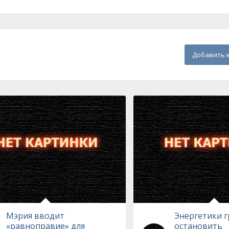
Добавить 
Мэрия вводит
Энергетики г
«равноправие» для
остановить