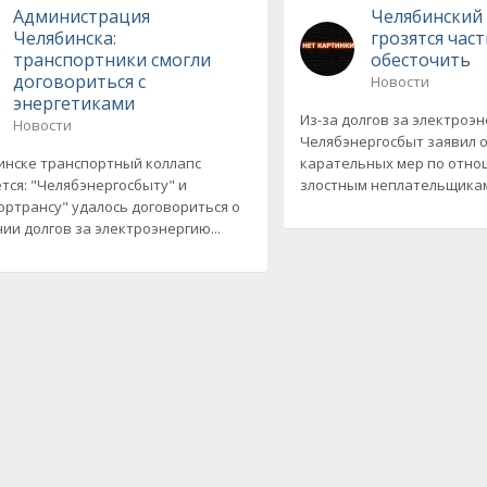
Администрация
Челябинский
Челябинска:
грозятся час
транспортники смогли
обесточить
договориться с
Новости
энергетиками
Из-за долгов за электроэ
Новости
Челябэнергосбыт заявил 
инске транспортный коллапс
карательных мер по отно
тся: "Челябэнергосбыту" и
злостным неплательщикам
ортрансу" удалось договориться о
ии долгов за электроэнергию...