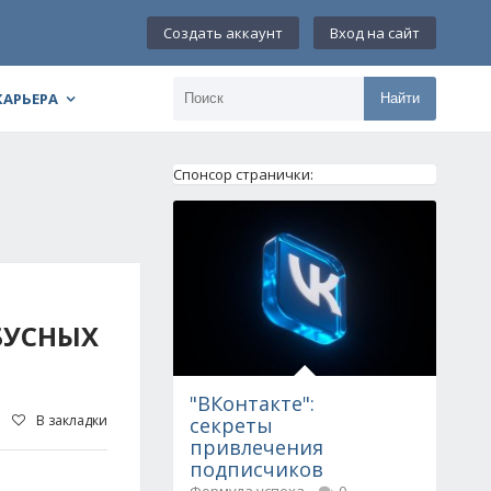
Создать аккаунт
Вход на сайт
КАРЬЕРА
Найти
Спонсор странички:
БУСНЫХ
"ВКонтакте":
В закладки
секреты
привлечения
подписчиков