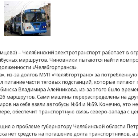
имцева) – Челябинский электротранспорт работает в о
йбусных маршрутов. Чиновники пытаются найти компро
долженности «Челябгортранса».
», из-за долгов МУП «Челябгортранс» за потребленную
л питание части тяговых подстанций, которые питают 
ябинска Владимира Алейникова, из-за этого было време
и 26 маршрутов. Сами машины перераспределены на дру
иров на себя взяли автобусы №64 и №59. Конечно, это не
мере, обеспечит транспортную связь северо-запада с ц
щил о проблеме губернатору Челябинской области Петр
ка нет средств на погашение долга транспортников, а 