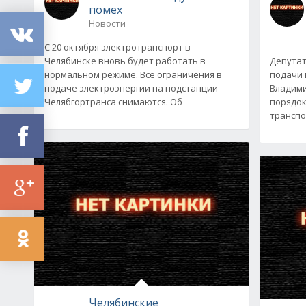
помех
Новости
С 20 октября электротранспорт в
Челябинске вновь будет работать в
Депутат
нормальном режиме. Все ограничения в
подачи 
подаче электроэнергии на подстанции
Владими
Челябгортранса снимаются. Об
порядок
транспо
Челябинские