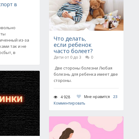
спорт в
овольно
оты
Что делать,
ниченный из-за
если ребенок
ками так и не
часто болеет?
осбыт, в
Дети от 0 до 3
0
Две стороны болезни Любая
болезнь для ребенка имеет две
стороны.
Мне нравится
23
4 928
Комментировать