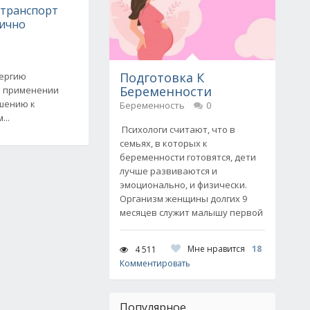
 транспорт
тично
Подготовка К
нергию
Беременности
о применении
шению к
Беременность
0
...
Психологи считают, что в
семьях, в которых к
беременности готовятся, дети
лучше развиваются и
эмоционально, и физически.
Организм женщины долгих 9
месяцев служит малышу первой
Мне нравится
18
4 511
Комментировать
Популярное