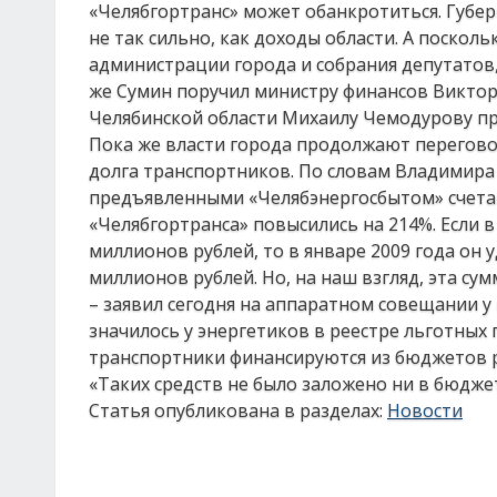
«Челябгортранс» может обанкротиться. Губер
не так сильно, как доходы области. А поско
администрации города и собрания депутатов,
же Сумин поручил министру финансов Виктор
Челябинской области Михаилу Чемодурову пр
Пока же власти города продолжают перегово
долга транспортников. По словам Владимира 
предъявленными «Челябэнергосбытом» счетами
«Челябгортранса» повысились на 214%. Если в
миллионов рублей, то в январе 2009 года он 
миллионов рублей. Но, на наш взгляд, эта су
– заявил сегодня на аппаратном совещании 
значилось у энергетиков в реестре льготных 
транспортники финансируются из бюджетов ра
«Таких средств не было заложено ни в бюджет
Статья опубликована в разделах:
Новости