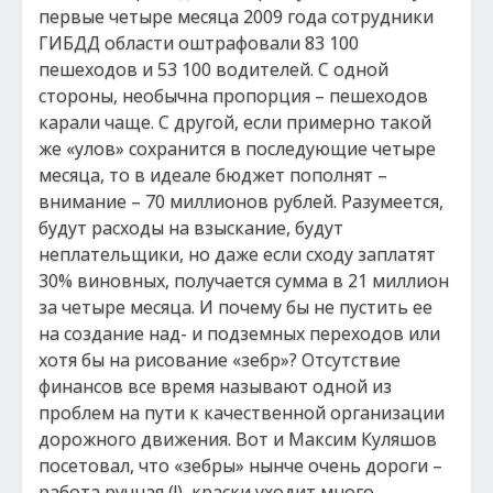
первые четыре месяца 2009 года сотрудники
ГИБДД области оштрафовали 83 100
пешеходов и 53 100 водителей. С одной
стороны, необычна пропорция – пешеходов
карали чаще. С другой, если примерно такой
же «улов» сохранится в последующие четыре
месяца, то в идеале бюджет пополнят –
внимание – 70 миллионов рублей. Разумеется,
будут расходы на взыскание, будут
неплательщики, но даже если сходу заплатят
30% виновных, получается сумма в 21 миллион
за четыре месяца. И почему бы не пустить ее
на создание над- и подземных переходов или
хотя бы на рисование «зебр»? Отсутствие
финансов все время называют одной из
проблем на пути к качественной организации
дорожного движения. Вот и Максим Куляшов
посетовал, что «зебры» нынче очень дороги –
работа ручная (!), краски уходит много.