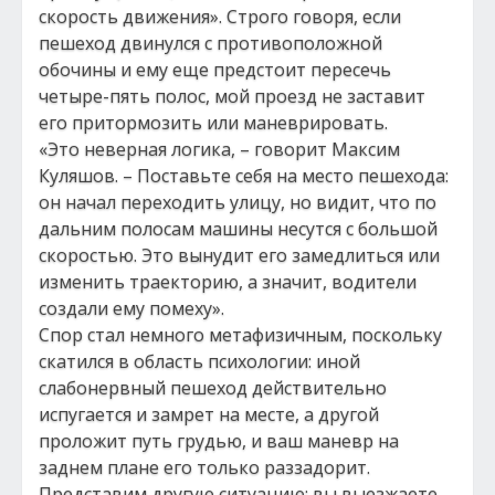
скорость движения». Строго говоря, если
пешеход двинулся с противоположной
обочины и ему еще предстоит пересечь
четыре-пять полос, мой проезд не заставит
его притормозить или маневрировать.
«Это неверная логика, – говорит Максим
Куляшов. – Поставьте себя на место пешехода:
он начал переходить улицу, но видит, что по
дальним полосам машины несутся с большой
скоростью. Это вынудит его замедлиться или
изменить траекторию, а значит, водители
создали ему помеху».
Спор стал немного метафизичным, поскольку
скатился в область психологии: иной
слабонервный пешеход действительно
испугается и замрет на месте, а другой
проложит путь грудью, и ваш маневр на
заднем плане его только раззадорит.
Представим другую ситуацию: вы выезжаете