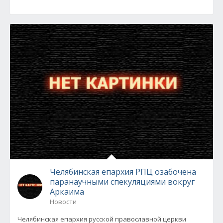
Челябинская епархия РПЦ озабочена
паранаучными спекуляциями вокруг
Аркаима
Новости
Челябинская епархия русской православной церкви