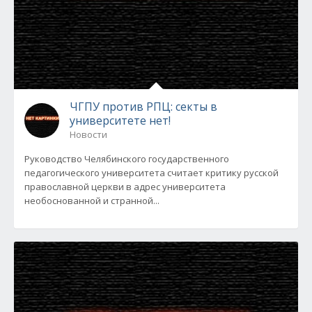
ЧГПУ против РПЦ: секты в
университете нет!
Новости
Руководство Челябинского государственного
педагогического университета считает критику русской
православной церкви в адрес университета
необоснованной и странной...