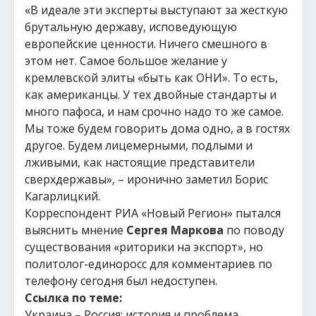
«В идеале эти эксперты выступают за жесткую
брутальную державу, исповедующую
европейские ценности. Ничего смешного в
этом нет. Самое большое желание у
кремлевской элиты «быть как ОНИ». То есть,
как американцы. У тех двойные стандарты и
много пафоса, и нам срочно надо то же самое.
Мы тоже будем говорить дома одно, а в гостях
другое. Будем лицемерными, подлыми и
лживыми, как настоящие представители
сверхдержавы», – иронично заметил Борис
Кагарлицкий.
Корреспондент РИА «Новый Регион» пытался
выяснить мнение
Сергея Маркова
по поводу
существования «риторики на экспорт», но
политолог-единоросс для комментариев по
телефону сегодня был недоступен.
Ссылка по теме:
Украина – Россия: история и проблема