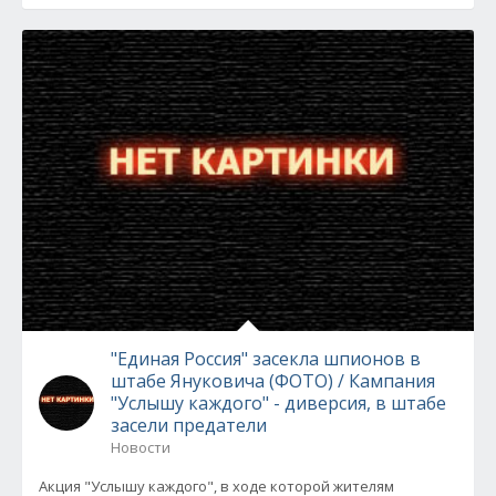
"Единая Россия" засекла шпионов в
штабе Януковича (ФОТО) / Кампания
"Услышу каждого" - диверсия, в штабе
засели предатели
Новости
Акция "Услышу каждого", в ходе которой жителям