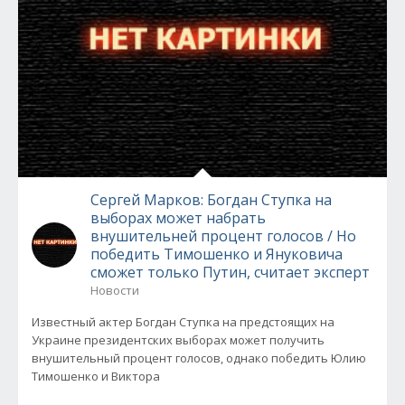
Сергей Марков: Богдан Ступка на
выборах может набрать
внушительней процент голосов / Но
победить Тимошенко и Януковича
сможет только Путин, считает эксперт
Новости
Известный актер Богдан Ступка на предстоящих на
Украине президентских выборах может получить
внушительный процент голосов, однако победить Юлию
Тимошенко и Виктора