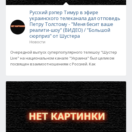
Русский рэпер Тимур в эфире
украинского телеканала дал отповедь
Петру Толстому - "Меня бесит ваше
реалити-шоу" (ВИДЕО) / "Большой
сюрприз" от Шустера
Новости
Очередной выпуск суперпопулярного телешоу "Шустер
Live" на национальном канале "Украина" был целиком
посвящен взаимоотношениям с Россией. Как