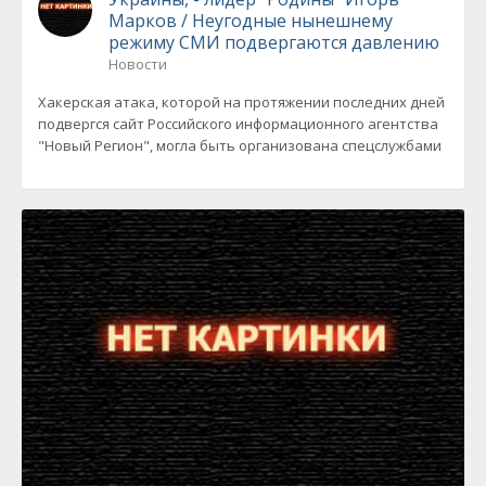
Марков / Неугодные нынешнему
режиму СМИ подвергаются давлению
Новости
Хакерская атака, которой на протяжении последних дней
подвергся сайт Российского информационного агентства
"Новый Регион", могла быть организована спецслужбами