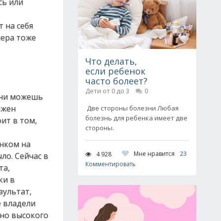
сь или
 на себя
нера тоже
Что делать,
если ребенок
часто болеет?
Дети от 0 до 3
0
ени можешь
лжен
Две стороны болезни Любая
болезнь для ребенка имеет две
ит в том,
стороны.
нком на
Мне нравится
23
4 928
ло. Сейчас в
Комментировать
та,
ки в
зультат,
е владели
чно высокого