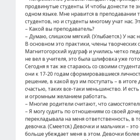
продвинутые студенты. И чтобы донести те з
одном языке. Мне нравится в преподавании то
студентов, но и студенты многому учат нас. Э
– Какой вы преподаватель?
– Думаю, слишком мягкий. (Улыбается.) У нас
В основном это практики, члены творческих 
Магнитогорский худграф и учились четко пед
не вел в учителя, это была шлифовка уже гот
Сегодня я так же стараюсь со своими студент
они к 17-20 годам сформировавшиеся личност
решение, в какой вуз им поступать – в итоге д
счастью, таких все-таки меньшинство. И ест
и огромным желанием работать.
– Многие родители считают, что самостояте
– Я могу судить по отношениям со своей доче
перекладывала на меня ответственность, в то
девочка. (Смеется.) Девочки и мальчики – эт
больше убеждает меня в этом. Девочки более