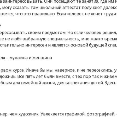
а заинтересовывать. Они посещают те занятия, где им 
ь, могу сказать: там школьный аттестат получают далеко
ажется, что это правильно. Если человек не хочет труди
?
тересовывать своим предметом. Но если человек решил,
нее не любя выбранную специальность, мне жалко время 
йствительно интересен и является основой будущей спе
еля – мужчина и женщина
рвом курсе. Иначе бы мы, наверное, и не пересеклись, 
дожник. Все пять лет были вместе, с тех пор так и живе
обным для семейной жизни, для воспитания детей. Здесь
йнер, чем художник. Увлекается графикой, фотографией,