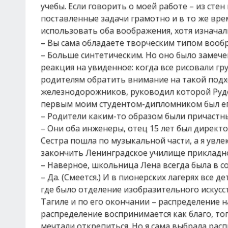
учебы. Если говорить о моей работе – из ст
поставленные задачи грамотно и в то же врем
использовать оба воображения, хотя изначал
– Вы сама обладаете творческим типом вооб
– Больше синтетическим. Но оно было замечен
реакция на увиденное: когда все рисовали гр
родителям обратить внимание на такой подхо
железнодорожников, руководил которой Рудо
первым моим студентом-дипломником был ег
– Родители каким-то образом были причастны
– Они оба инженеры, отец 15 лет был директо
Сестра пошла по музыкальной части, а я увле
закончить Ленинградское училище прикладно
– Наверное, школьница Лена всегда была в со
– Да. (Смеется.) И в пионерских лагерях все д
где было отделение изобразительного искусс
Тагиле и по его окончании – распределение н
распределение воспринимается как благо, тог
мечтали открепиться. Но я сама выбрала рас