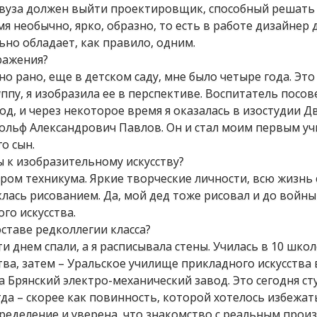
ен вуза должен выйти проектировщик, способный решать
я необычно, ярко, образно, то есть в работе дизайнер
ьно обладает, как правило, одним.
ражения?
о рано, еще в детском саду, мне было четыре года. Это
уппу, я изобразила ее в перспективе. Воспитатель посо
д, и через некоторое время я оказалась в изостудии Д
льф Александрович Павлов. Он и стал моим первым уч
о сын.
 к изобразительному искусству?
ром техникума. Яркие творческие личности, всю жизнь 
клась рисованием. Да, мой дед тоже рисовал и до войны
го искусства.
ставе редколлегии класса?
ети днем спали, а я расписывала стены. Училась в 10 школ
тва, затем – Уральское училище прикладного искусства
а Брянский электро-механический завод. Это сегодня с
да – скорее как повинность, которой хотелось избежать
пределение и уверена, что знакомство с реальным прои