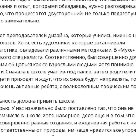
нания и опыт, которыми обладаешь, нужно разговарива
, что процесс этот двусторонний. Не только педагог у
то замечательно.
 нет преподавателей дизайна, которые учились именно н
союзов. Хотя, есть художники, которые заканчивали
агогике, овладевали различными методиками. В «Мухе»
ового специалиста. Соответственно, был совершенно др
ами общаться как со взрослыми людьми. Хотя понимаю, 
и. Сначала в школе учат из-под палки, затем родител
ети приходят и ждут, что их снова будут направлять, тол
ь очень активные ребята, с великолепным творческим 
льность должна привить школа.
рью. У нас изначально было поставлено так, что она не
м числе в школе. Хотя, наверное, дело еще и в том, что
о совершенно разные создания, и ежедневная работа с н
 ответственны от природы, им чаще нравится все упоря