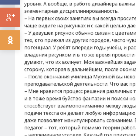
уровня. А вообще, в работе дизайнера важны
элементарная дисциплинированность.
– На первых своих занятиях вы всегда просит
чаще видите на рисунках и с какой целью да
– У девушек рисунок обычно связан с цветам
тех, кто приехал из других городов, часто чув
потенциал. У ребят впереди годы учебы, и ра
владения рисунком и в то же время провести 
думают, что их волнует. Моя важнейшая зада
сторону, которая в дальнейшем, после оконча
– После окончания училища Мухиной вы неко
преподавательской деятельности. Что вас пр
– Мне нравится процесс решения различных т
и в тоже время буйство фантазии и поиски 
способствует взаимопониманию между людьм
подачи текста он делает любую информацию 
даже позволяет манипулировать сознанием. В
педагог – тот, который помимо теории работ
– непременное условие. Каждый год приходят