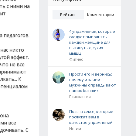
ть с ними на
чит
Рейтинг
Комментарии
4 упражнения, которые
а педагогов.
следует выполнять
каждой женщине для
вытянутых, сухих
 нас никто
мышц.
угой эффект.
Фитнес
что не все
и принимают
Прости его и вернись:
кать... К
почему и зачем
мужчины оправдывают
потенциалом
наших бывших
Психология
Позы в сексе, которые
 она
послужат вам в
ими все
качестве упражнений
Интим
дочивать. С