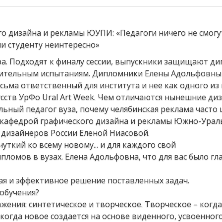
ора. Подходят к финалу сессии, выпускники защищают д
упительным испытаниям. Дипломники Елены Адольфовны
сьма ответственный для института и нее как одного из
сств УрФо Ural Art Week. Чем отличаются нынешние ди
льный педагог вуза, почему челябинская реклама часто
й кафедрой графического дизайна и рекламы Южно-Урал
 дизайнеров России Еленой Ниасовой.
уткий ко всему новому... и для каждого свой
ломов в вузах. Елена Адольфовна, что для вас было гл
ная и эффективное решение поставленных задач.
 обучения?
ажения: синтетическое и творческое. Творческое – когд
когда новое создается на основе виденного, усвоенног