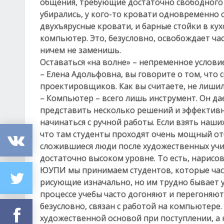
общения, требующие достаточно свободного 
убирались, у кого-то кровати одновременно 
двухъярусные кровати, и барные стойки в кух
компьютер. Это, безусловно, освобождает ча
ничем не заменишь.
Оставаться «на волне» – непременное услови
– Елена Адольфовна, вы говорите о том, что
проектировщиков. Как вы считаете, не лишил 
– Компьютер – всего лишь инструмент. Он д
представить несколько решений и эффективно
начинаться с ручной работы. Если взять наши
что там студенты проходят очень мощный отб
сложившиеся люди после художественных уч
достаточно высоком уровне. То есть, нарисов
ЮУПИ мы принимаем студентов, которые част
рисующие изначально, но им трудно бывает у
процессе учебы часто догоняют и перегоняют 
безусловно, связан с работой на компьютере.
художественной основой при поступлении, а 