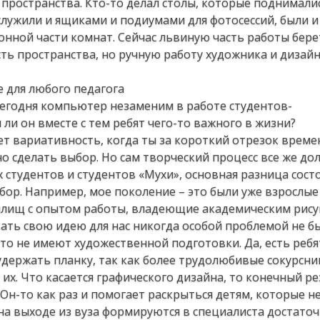
пространства. Кто-то делал столы, которые поднимали
служили и ящиками и подиумами для фотосессий, были и
онной части комнат. Сейчас львиную часть работы берет
сть пространства, но ручную работу художника и дизай
е для любого педагога
 сегодня компьютер незаменим в работе студентов-
ли он вместе с тем ребят чего-то важного в жизни?
ает вариативность, когда ты за короткий отрезок врем
 сделать выбор. Но сам творческий процесс все же до
х студентов и студентов «Мухи», основная разница состо
ор. Например, мое поколение – это были уже взрослые
илищ с опытом работы, владеющие академическим рису
ать свою идею для нас никогда особой проблемой не бы
о не имеют художественной подготовки. Да, есть ребя
держать планку, так как более трудолюбивые сокурсни
их. Что касается графического дизайна, то конечный ре
 Он-то как раз и помогает раскрыться детям, которые н
на выходе из вуза формируются в специалиста достато