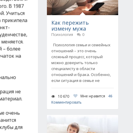
го. В 1987
й. Учиться
а прикипела
Как пережить
анкт-
измену мужа
туденчестве,
Психология
0
 меняется.
Психология семьи и семейных
й – более
отношений – это очень
ечаток на
сложный процесс, который
можно доверить только
специалисту в области
отношений и брака. Особенно,
онально
если ситуация в семье не
трация не
Мне нравится
46
10 670
материал.
Комментировать
ые очень
ранится
клубы для