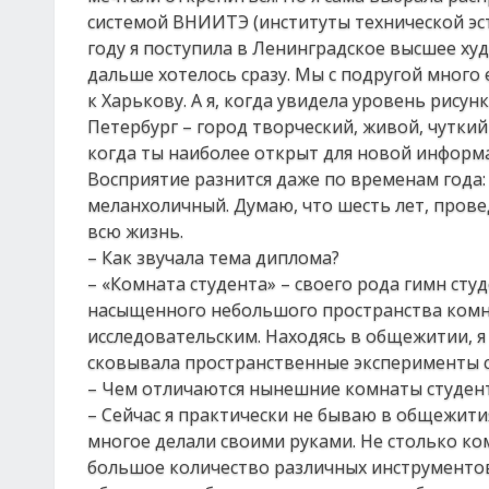
системой ВНИИТЭ (институты технической эсте
году я поступила в Ленинградское высшее х
дальше хотелось сразу. Мы с подругой много
к Харькову. А я, когда увидела уровень рисунк
Петербург – город творческий, живой, чуткий 
когда ты наиболее открыт для новой информа
Восприятие разнится даже по временам года:
меланхоличный. Думаю, что шесть лет, пров
всю жизнь.
– Как звучала тема диплома?
– «Комната студента» – своего рода гимн с
насыщенного небольшого пространства комна
исследовательским. Находясь в общежитии, я
сковывала пространственные эксперименты с
– Чем отличаются нынешние комнаты студенто
– Сейчас я практически не бываю в общежити
многое делали своими руками. Не столько ко
большое количество различных инструментов 