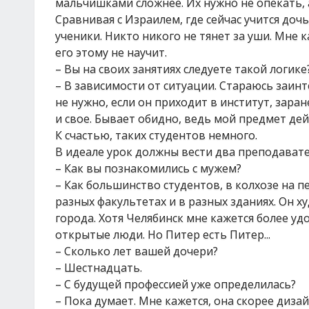
мальчишками сложнее. Их нужно не опекать, 
Сравнивая с Израилем, где сейчас учится доч
ученики. Никто никого не тянет за уши. Мне к
его этому не научит.
– Вы на своих занятиях следуете такой логике
– В зависимости от ситуации. Стараюсь заин
не нужно, если он приходит в институт, зара
и свое. Бывает обидно, ведь мой предмет де
К счастью, таких студентов немного.
В идеале урок должны вести два преподават
– Как вы познакомились с мужем?
– Как большинство студентов, в колхозе на пе
разных факультетах и в разных зданиях. Он ху
города. Хотя Челябинск мне кажется более уд
открытые люди. Но Питер есть Питер...
– Сколько лет вашей дочери?
– Шестнадцать.
– С будущей профессией уже определилась?
– Пока думает. Мне кажется, она скорее диза