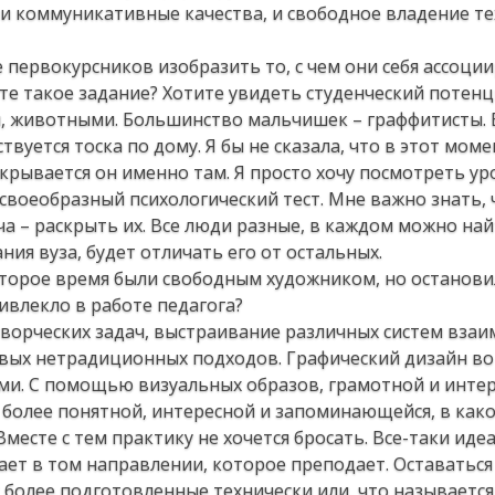
 и коммуникативные качества, и свободное владение те
е первокурсников изобразить то, с чем они себя ассоци
ете такое задание? Хотите увидеть студенческий потенц
и, животными. Большинство мальчишек – граффитисты. 
ствуется тоска по дому. Я бы не сказала, что в этот мом
скрывается он именно там. Я просто хочу посмотреть у
своеобразный психологический тест. Мне важно знать, 
ча – раскрыть их. Все люди разные, в каждом можно на
ния вуза, будет отличать его от остальных.
торое время были свободным художником, но останови
ивлекло в работе педагога?
ворческих задач, выстраивание различных систем взаи
новых нетрадиционных подходов. Графический дизайн в
и. С помощью визуальных образов, грамотной и инте
более понятной, интересной и запоминающейся, в как
месте с тем практику не хочется бросать. Все-таки ид
ает в том направлении, которое преподает. Оставаться
 более подготовленные технически или, что называется