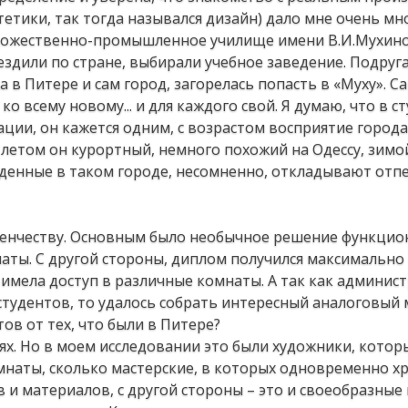
тики, так тогда назывался дизайн) дало мне очень мно
удожественно-промышленное училище имени В.И.Мухино
 ездили по стране, выбирали учебное заведение. Подруг
а в Питере и сам город, загорелась попасть в «Муху». С
ко всему новому... и для каждого свой. Я думаю, что в с
ции, он кажется одним, с возрастом восприятие города
 летом он курортный, немного похожий на Одессу, зимо
еденные в таком городе, несомненно, откладывают отп
туденчеству. Основным было необычное решение функци
ты. С другой стороны, диплом получился максимально
 имела доступ в различные комнаты. А так как админис
тудентов, то удалось собрать интересный аналоговый 
в от тех, что были в Питере?
ях. Но в моем исследовании это были художники, котор
мнаты, сколько мастерские, в которых одновременно х
и материалов, с другой стороны – это и своеобразные 