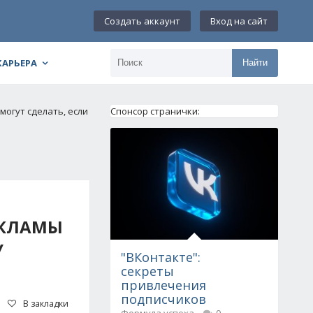
Создать аккаунт
Вход на сайт
КАРЬЕРА
Найти
могут сделать, если
Спонсор странички:
ЕКЛАМЫ
У
"ВКонтакте":
секреты
привлечения
подписчиков
В закладки