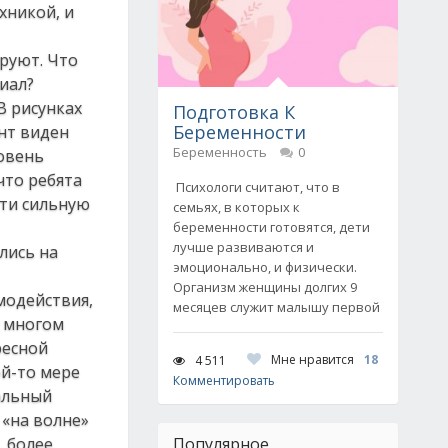
хникой, и
ируют. Что
иал?
В рисунках
Подготовка К
Беременности
ент виден
Беременность
0
ровень
что ребята
Психологи считают, что в
йти сильную
семьях, в которых к
беременности готовятся, дети
лучше развиваются и
лись на
эмоционально, и физически.
Организм женщины долгих 9
модействия,
месяцев служит малышу первой
о многом
ресной
Мне нравится
18
4 511
ой-то мере
Комментировать
еальный
 «на волне»
, более
Популярное