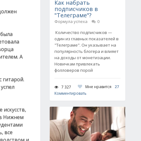
Как набрать
подписчиков в
 должен
"Телеграме"?
Формула успеха
0
Количество подписчиков —
 была
один из главных показателей в
ветовала
"Телеграме". Он указывает на
ворца
популярность блогера и влияет
ителем. А
на доходы от монетизации.
Новичкам привлекать
фолловеров порой
с гитарой.
 успел
Мне нравится
27
7 327
Комментировать
е искусств,
 в Нижнем
тудентами
, все
зводством и