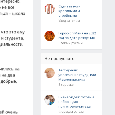
интересно.
Сделать ноги
 не все
красивыми и
ться – школа
стройными
Уход за телом
 что это ему
Гороскоп Майя на 2022
и студента,
год по дате рождения
Своими руками
циальности.
Не пропустите
учились на
Тест-драйв:
м на два
увеличение груди, или
Маммопластика
 добрые,
Здоровье
Бизнес-идея: готовые
наборы для
приготовления еды
 ей очень
Формула успеха