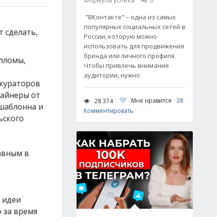
Формула успеха
0
"ВКонтакте" – одна из самых
популярных социальных сетей в
России, которую можно
использовать для продвижения
бренда или личного профиля.
ипломы,
Чтобы привлечь внимание
аудитории, нужно
 кураторов
зайнеры от
Мне нравится
28
28 374
 шаблонна и
Комментировать
ьского
авным в
а идеи
о за время