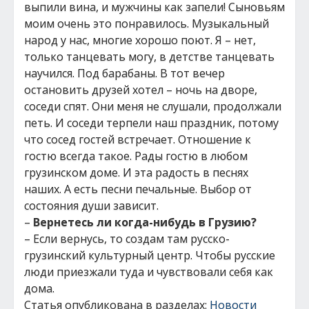
выпили вина, и мужчины как запели! Сыновьям
моим очень это понравилось. Музыкальный
народ у нас, многие хорошо поют. Я – нет,
только танцевать могу, в детстве танцевать
научился. Под барабаны. В тот вечер
остановить друзей хотел – ночь на дворе,
соседи спят. Они меня не слушали, продолжали
петь. И соседи терпели наш праздник, потому
что сосед гостей встречает. Отношение к
гостю всегда такое. Рады гостю в любом
грузинском доме. И эта радость в песнях
наших. А есть песни печальные. Выбор от
состояния души зависит.
–
Вернетесь ли когда-нибудь в Грузию?
– Если вернусь, то создам там русско-
грузинский культурный центр. Чтобы русские
люди приезжали туда и чувствовали себя как
дома.
Статья опубликована в разделах:
Новости