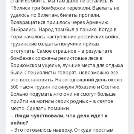
стали бомбить, мы там даже не остались. В
Тбилиси три бомбежки пережили. Выехать не
удалось по билетам, билеты пропали.
Возвращаться пришлось через Армению.
Выбрались. Народ там был в панике. Когда в
Гори началось наступление российских войск,
грузинские солдаты получили приказ
отступать. Самое страшное – в результате
бомбежек сожжены реликтовые леса в
Боржомском ущелье, лучшие места для отдыха
были. Специалисты говорят, невозможно все
это восстановить. На сегодняшний день около
500 тысяч грузин покинули Абхазию и Осетию.
Больно подумать,что они не смогут больше
прийти на могилы своих родных – в святое
место. Сделать поминки.
–
Люди чувствовали, что дело идет к
войне?
– Это готовилось наверху. Откуда простым