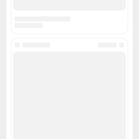
Челябинцы полчаса не отпускали
Владимира Спивакова со сцены
Новости
Вчера челябинская публика почти полчаса не отпускала
со сцены Челябинского театра оперы и балета дирижера
национального филармонического оркестра России
Владимира