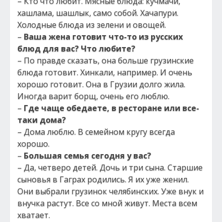
– Кто что любит. Мясные блюда: кучмачи,
хашлама, шашлык, само собой. Хачапури.
Холодные блюда из зелени и овощей.
–
Ваша жена готовит что-то из русских
блюд для вас? Что любите?
– По правде сказать, она больше грузинские
блюда готовит. Хинкали, например. И очень
хорошо готовит. Она в Грузии долго жила.
Иногда варит борщ, очень его люблю.
–
Где чаще обедаете, в ресторане или все-
таки дома?
– Дома люблю. В семейном кругу всегда
хорошо.
–
Большая семья сегодня у вас?
– Да, четверо детей. Дочь и три сына. Старшие
сыновья в Гаграх родились. Я их уже женил.
Они выбрали грузинок челябинских. Уже внук и
внучка растут. Все со мной живут. Места всем
хватает.