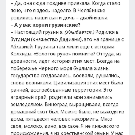
– Да, она сюда позднее приехала. Когда стало
ясно, что я здесь надолго. В Челябинске
родились наши сын и дочь – двойняшки.
–
А у вас корни грузинские?
– Настоящий грузин я.
(Улыбается.)
Родился в
Зугдиди (княжество Дадиани), это на границе с
Абхазией. Грузины там жили еще с истории
Колхиды. «Золотое руно» помните? Оттуда, из
древности, идет история этих мест. Всегда на
побережье Черного моря бурлила жизнь:
государства создавались, воевали, рушились,
снова возникали. Цивилизация этих мест была
ранней, востребованные территории. Это
аграрный край, родители мои занимались
земледелием. Виноград выращивали, всегда
домашний скот был. Можно было, не выходя из
дома, пятьдесят человек накормить. Мясо
свое, молоко, вино, все свое. Я не княжеского
происхождения, я из крестьянской семьи. У нас