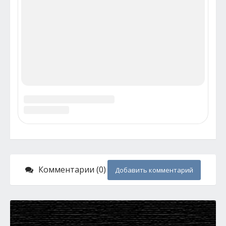
На Южном Урале возросло число
граждан Грузии, переезжающих жить
в Россию
Новости
Южноуральские сотрудники миграционной службы
отмечают приток граждан Грузии, которые после
осложнений российско-грузинских отношений стремятся
переехать на постоянное