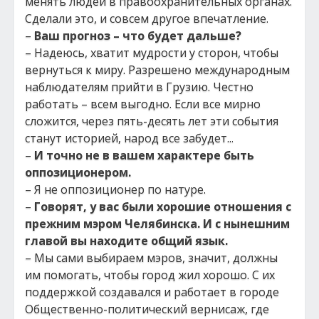
менять людей в правоохранительных органах.
Сделали это, и совсем другое впечатление.
–
Ваш прогноз – что будет дальше?
– Надеюсь, хватит мудрости у сторон, чтобы
вернуться к миру. Разрешено международным
наблюдателям прийти в Грузию. Честно
работать – всем выгодно. Если все мирно
сложится, через пять-десять лет эти события
станут историей, народ все забудет...
–
И точно не в вашем характере быть
оппозиционером.
– Я не оппозиционер по натуре.
–
Говорят, у вас были хорошие отношения с
прежним мэром Челябинска. И с нынешним
главой вы находите общий язык.
– Мы сами выбираем мэров, значит, должны
им помогать, чтобы город жил хорошо. С их
поддержкой создавался и работает в городе
Общественно-политический вернисаж, где