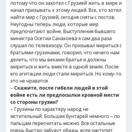
потому что он захотел с Грузией жить в мире и
начал призывать к этому людей. Все, кто хотел
найти мир с Грузией, сегодня сняты с постов.
Неугодны теперь люди, которые мир
предпочитают войне. Выступления бывшего
министра Осетии Санакоева я сам два раза
слушал по телевизору. Он призывал мириться с
братьями-грузинами, говорил, что нечего нам
делить, что мы веками братья и должны
мириться и жить вместе в одной земле. После
его агитации люди стали мириться. Но кому-то
это не нравится.
–
Скажите, после гибели людей в этой
войне есть ли предпосылки кровной мести
со стороны грузин?
– Грузины по характеру народ не
мстительный. Больших бунтарей немного – по
пальцам пересчитать можно. Все остальные
очень быстро забудут обиды, если наступит