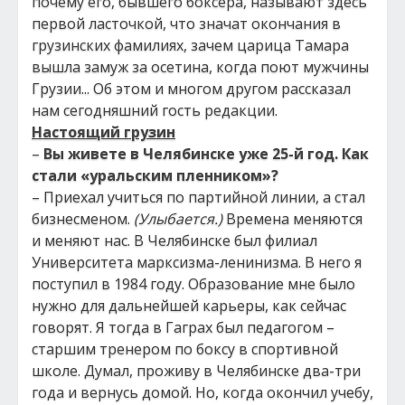
почему его, бывшего боксера, называют здесь
первой ласточкой, что значат окончания в
грузинских фамилиях, зачем царица Тамара
вышла замуж за осетина, когда поют мужчины
Грузии... Об этом и многом другом рассказал
нам сегодняшний гость редакции.
Настоящий грузин
–
Вы живете в Челябинске уже 25-й год. Как
стали «уральским пленником»?
– Приехал учиться по партийной линии, а стал
бизнесменом.
(Улыбается.)
Времена меняются
и меняют нас. В Челябинске был филиал
Университета марксизма-ленинизма. В него я
поступил в 1984 году. Образование мне было
нужно для дальнейшей карьеры, как сейчас
говорят. Я тогда в Гаграх был педагогом –
старшим тренером по боксу в спортивной
школе. Думал, проживу в Челябинске два-три
года и вернусь домой. Но, когда окончил учебу,