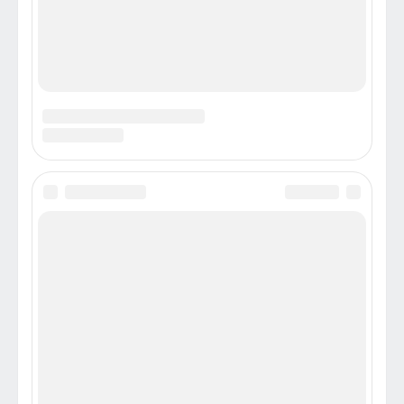
В ближайшее время может состояться
встреча Патриарха Кирилла с лидером
Грузинской Церкви / "Чтобы козни
врага по разобщению православных
народов провалились"
Новости
Грузия может стать следующей страной, куда вслед за
Украиной направит свои дипломатические устремления
предстоятель Русской Церкви Патриарх Кирилл. Встреча
предстоятелей