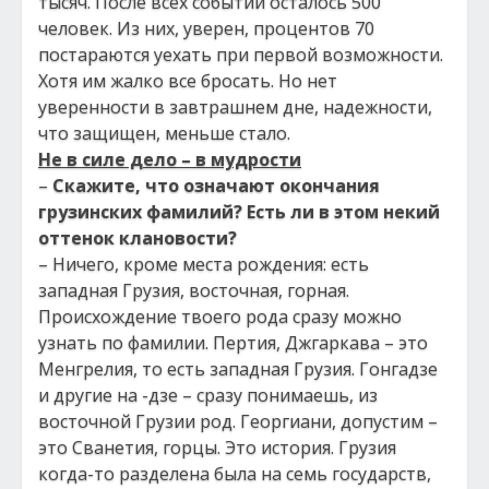
тысяч. После всех событий осталось 500
человек. Из них, уверен, процентов 70
постараются уехать при первой возможности.
Хотя им жалко все бросать. Но нет
уверенности в завтрашнем дне, надежности,
что защищен, меньше стало.
Не в силе дело – в мудрости
–
Скажите, что означают окончания
грузинских фамилий? Есть ли в этом некий
оттенок клановости?
– Ничего, кроме места рождения: есть
западная Грузия, восточная, горная.
Происхождение твоего рода сразу можно
узнать по фамилии. Пертия, Джгаркава – это
Менгрелия, то есть западная Грузия. Гонгадзе
и другие на -дзе – сразу понимаешь, из
восточной Грузии род. Георгиани, допустим –
это Сванетия, горцы. Это история. Грузия
когда-то разделена была на семь государств,