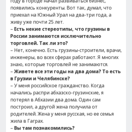
году в городе начал развиваться бизнес,
появились конкуренты. Вот так, думал, что
приехал на Южный Урал на два-три года, а
живу уже почти 25 лет.
–
Есть некие стереотипы, что грузины в
России занимаются исключительно
торговлей. Так ли это?
– Нет, конечно. Есть грузины-строители, врачи,
инженеры, во всех сферах работают. Я многих
знаю, которые торговлей не занимаются.
–
Живете все эти годы на два дома? То есть
в Грузии и Челябинске?
– У меня российское гражданство. Когда
начались распри абхазско-грузинские, я
потерял в Абхазии два дома. Один сам
построил, а другой жена получила от
родителей. Жена у меня русская, но ее семья
жила в Гаграх.
–
Вы там познакомились?