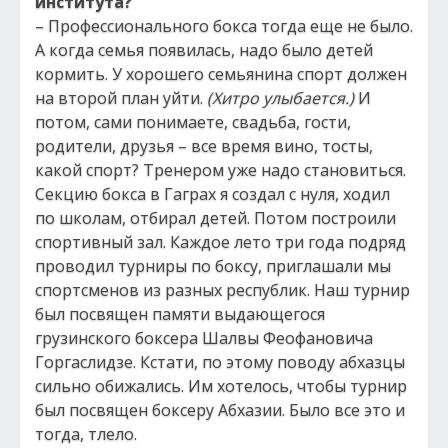
института?
– Профессионального бокса тогда еще не было.
А когда семья появилась, надо было детей
кормить. У хорошего семьянина спорт должен
на второй план уйти.
(Хитро улыбается.)
И
потом, сами понимаете, свадьба, гости,
родители, друзья – все время вино, тосты,
какой спорт? Тренером уже надо становиться.
Секцию бокса в Гаграх я создал с нуля, ходил
по школам, отбирал детей. Потом построили
спортивный зал. Каждое лето три года подряд
проводил турниры по боксу, приглашали мы
спортсменов из разных республик. Наш турнир
был посвящен памяти выдающегося
грузинского боксера Шалвы Феофановича
Горгаслидзе. Кстати, по этому поводу абхазцы
сильно обижались. Им хотелось, чтобы турнир
был посвящен боксеру Абхазии. Было все это и
тогда, тлело.