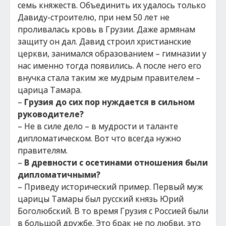
семь княжеств. Объединить их удалось только
Давиду-строителю, при нем 50 лет не
проливалась кровь в Грузии. Даже армянам
защиту он дал. Давид строил христианские
церкви, занимался образованием – гимназии у
нас именно тогда появились. А после него его
внучка стала таким же мудрым правителем –
царица Тамара.
–
Грузия до сих пор нуждается в сильном
руководителе?
– Не в силе дело – в мудрости и таланте
дипломатическом. Вот что всегда нужно
правителям.
–
В древности с осетинами отношения были
дипломатичными?
– Приведу исторический пример. Первый муж
царицы Тамары был русский князь Юрий
Боголюбский. В то время Грузия с Россией были
в большой дружбе. Это брак не по любви, это