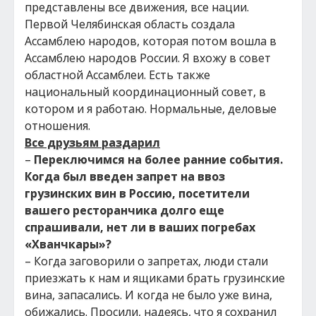
представлены все движения, все нации.
Первой Челябинская область создала
Ассамблею народов, которая потом вошла в
Ассамблею народов России. Я вхожу в совет
областной Ассамблеи. Есть также
национальный координационный совет, в
котором и я работаю. Нормальные, деловые
отношения.
Все друзьям раздарил
–
Переключимся на более ранние события.
Когда был введен запрет на ввоз
грузинских вин в Россию, посетители
вашего ресторанчика долго еще
спрашивали, нет ли в ваших погребах
«Хванчкары»?
– Когда заговорили о запретах, люди стали
приезжать к нам и ящиками брать грузинские
вина, запасались. И когда не было уже вина,
обижались. Просили, надеясь, что я сохранил