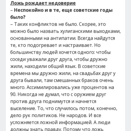
Ложь рождает недоверие
–
Неспокойно и в те, еще советские годы
было?
– Таких конфликтов не было. Скорее, это
можно было назвать хулиганскими выходками,
основанными на антипатии. Всегда найдутся
те, кто подогревает и настраивает. Но
большинству людей хочется одного: чтобы
соседи уважали друг друга, чтобы дружно
жили, находили общий язык. В советские
времена мы дружно жили, на свадьбах друг у
друга бывали, там смешанных браков очень
много. Ассимилировались уже процентов на
90. Никогда не думал, что с оружием друг
против друга поднимутся и начнется
выселение. То, что случилось потом, конечно,
дело рук политиков. Не народов. И все
усложняется ложной информацией. А люди
должны знать правду. Потому что ложь