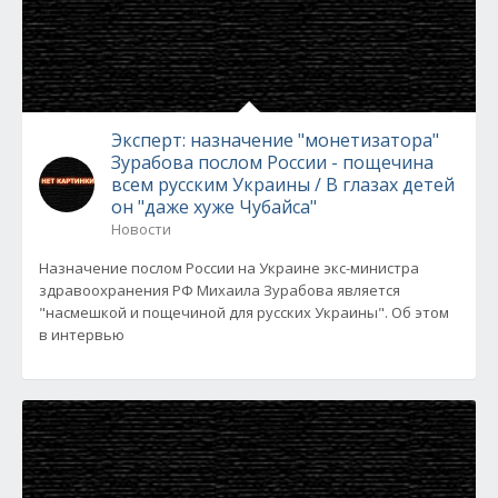
Эксперт: назначение "монетизатора"
Зурабова послом России - пощечина
всем русским Украины / В глазах детей
он "даже хуже Чубайса"
Новости
Назначение послом России на Украине экс-министра
здравоохранения РФ Михаила Зурабова является
"насмешкой и пощечиной для русских Украины". Об этом
в интервью