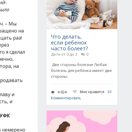
ий-
было
ч. – Мы
кращено на
Что делать,
цать раз!
если ребенок
ерез
часто болеет?
то я сделал
Дети от 0 до 3
0
нечно,
Две стороны болезни Любая
тора, на
болезнь для ребенка имеет две
стороны.
продавать
Мне нравится
23
4 924
лаву и
Комментировать
сть, и
ГУФК
в немерено