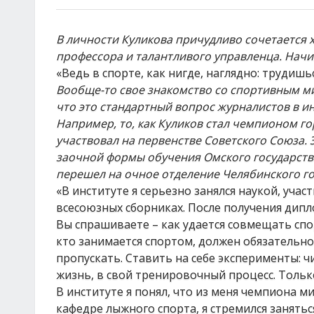
В личности Куликова причудливо сочетается 
профессора и талантливого управленца. Начин
«Ведь в спорте, как нигде, наглядно: трудиш
Вообще-то свое знакомство со спортивным ми
что это стандартный вопрос журналистов в ин
Например, то, как Куликов стал чемпионом г
участвовал на первенстве Советского Союза. 
заочной формы обучения Омского государстве
перешел на очное отделение Челябинского го
«В институте я серьезно занялся наукой, уча
всесоюзных сборниках. После получения дипл
Вы спрашиваете – как удается совмещать спорт
кто занимается спортом, должен обязательно 
пропускать. Ставить на себе эксперименты: ч
жизнь, в свой тренировочный процесс. Тольк
В институте я понял, что из меня чемпиона м
кафедре лыжного спорта, я стремился занять