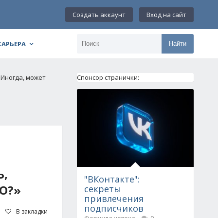
Создать аккаунт
Вход на сайт
КАРЬЕРА
Найти
«Иногда, может
Спонсор странички:
Ь,
"ВКонтакте":
О?»
секреты
привлечения
подписчиков
В закладки