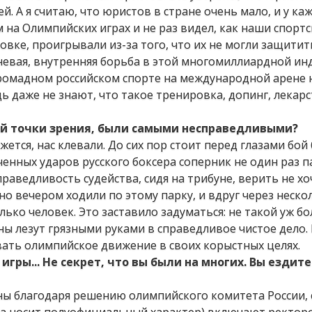
. А я считаю, что юристов в стране очень мало, и у каж
 на Олимпийских играх и не раз видел, как наши спорт
овке, проигрывали из-за того, что их не могли защитит
невая, внутренняя борьба в этой многомиллиардной ин
громадном российском спорте на международной арене н
ь даже не знают, что такое тренировка, допинг, лекарс
ей точки зрения, были самыми несправедливыми?
жется, нас клевали. До сих пор стоит перед глазами бой
енных ударов русского боксера соперник не один раз па
раведливость судейства, сидя на трибуне, верить не хо
о вечером ходили по этому парку, и вдруг через неско
лько человек. Это заставило задуматься: не такой уж б
ы лезут грязными руками в справедливое чистое дело. 
вать олимпийское движение в своих корыстных целях.
гры... Не секрет, что вы были на многих. Вы ездите
ы благодаря решению олимпийского комитета России, 