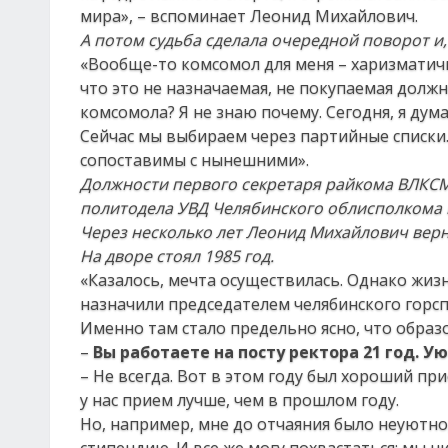
мира», – вспоминает Леонид Михайлович.
А потом судьба сделала очередной поворот и, 
«Вообще-то комсомол для меня – харизматичн
что это не назначаемая, не покупаемая долж
комсомола? Я не знаю почему. Сегодня, я дум
Сейчас мы выбираем через партийные списки. 
сопоставимы с нынешними».
Должности первого секретаря райкома ВЛКСМ
политодела УВД Челябинского облисполкома не
Через несколько лет Леонид Михайлович вер
На дворе стоял 1985 год.
«Казалось, мечта осуществилась. Однако жи
назначили председателем челябинского горсп
Именно там стало предельно ясно, что образ
–
Вы работаете на посту ректора 21 год. У
– Не всегда. Вот в этом году был хороший пр
у нас прием лучше, чем в прошлом году.
Но, например, мне до отчаяния было неуютно,