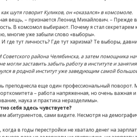
как шутя говорит Куликов, он «оказался» в комсомоле.
ая вещь, – признается Леонид Михайлович. – Прежде в
ность. В комсомол выбирают. Почему я стал секретарем
аю, многие уже забыли слово «выборы».
И где тут личность? Где тут харизма? Те выборы, давн
 Советского района Челябинска, а затем помощника на
 могли заставить забыть работу в институте и занятия
нулся в родной институт уже заведующим самой большо
знь преподнесла еще один профессиональный поворот. 
орткомитета – работа напряженная, но очень важная и 
ование, наука и практика неразделимы».
ютно себя здесь чувствуете?
ием абитуриентов, сами видите. Несмотря на демографи
 когда в годы перестройки не хватало денег на зарплат