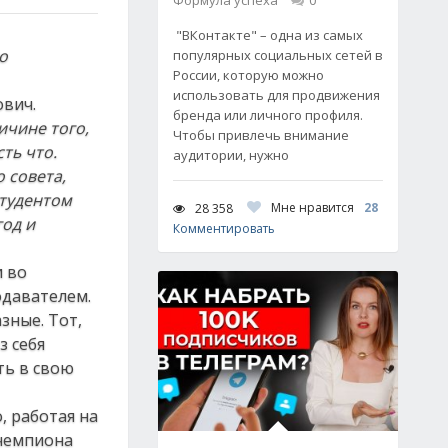
Формула успеха
0
"ВКонтакте" – одна из самых
о
популярных социальных сетей в
России, которую можно
использовать для продвижения
ович.
бренда или личного профиля.
ичине того,
Чтобы привлечь внимание
ть что.
аудитории, нужно
 совета,
студентом
Мне нравится
28
28 358
год и
Комментировать
и во
одавателем.
зные. Тот,
з себя
ть в свою
, работая на
 чемпиона