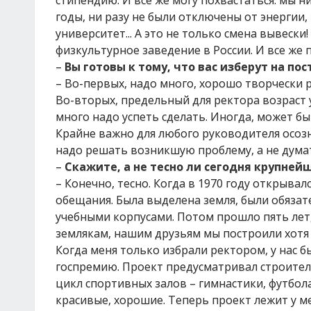
стипендию. И все же могу похвастаться: мы н
годы, ни разу не были отключены от энергии, 
университет... А это не только смена вывеск
физкультурное заведение в России. И все же
–
Вы готовы к тому, что вас изберут на пос
– Во-первых, надо много, хорошо творчески 
Во-вторых, предельный для ректора возраст у
много надо успеть сделать. Иногда, может бы
Крайне важно для любого руководителя осозна
надо решать возникшую проблему, а не думать
–
Скажите, а не тесно ли сегодня крупней
– Конечно, тесно. Когда в 1970 году открыва
обещания. Была выделена земля, были обяза
учебными корпусами. Потом прошло пять лет, 
землякам, нашим друзьям мы построили хотя 
Когда меня только избрали ректором, у нас 
госпремию. Проект предусматривал строител
цикл спортивных залов – гимнастики, футбол
красивые, хорошие. Теперь проект лежит у ме