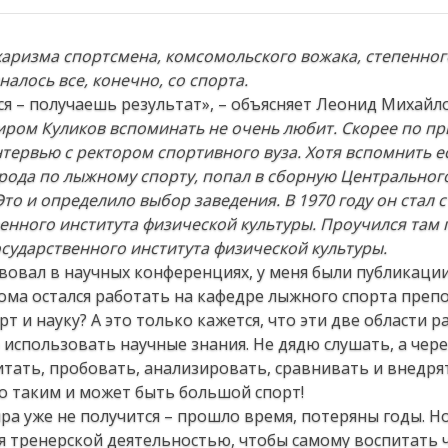
харизма спортсмена, комсомольского вожака, степенног
алось все, конечно, со спорта.
ься – получаешь результат», – объясняет Леонид Михайл
ром Куликов вспоминать не очень любит. Скорее по пр
тервью с ректором спортивного вуза. Хотя вспомнить ес
орода по лыжному спорту, попал в сборную Центрального
Это и определило выбор заведения. В 1970 году он стал 
нного института физической культуры. Проучился там 
сударственного института физической культуры.
ствовал в научных конференциях, у меня были публикаци
ома остался работать на кафедре лыжного спорта преп
 и науку? А это только кажется, что эти две области ра
использовать научные знания. Не дядю слушать, а чере
итать, пробовать, анализировать, сравнивать и внедря
о таким и может быть большой спорт!
ира уже не получится – прошло время, потеряны годы. Но
ся тренерской деятельностью, чтобы самому воспитать