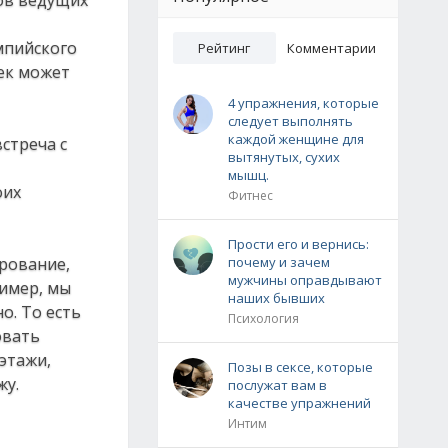
ов ведущих
мпийского
Рейтинг
Комментарии
век может
4 упражнения, которые
следует выполнять
каждой женщине для
стреча с
вытянутых, сухих
мышц.
оих
Фитнес
Прости его и вернись:
ирование,
почему и зачем
мужчины оправдывают
ример, мы
наших бывших
о. То есть
Психология
овать
этажи,
Позы в сексе, которые
жу.
послужат вам в
качестве упражнений
Интим