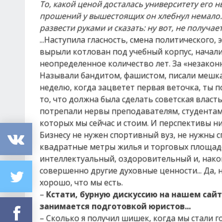
То, какой ценой досталась университету его 
прошений у вышестоящих он хлебнул немало. 
развести руками и сказать: ну вот, не получа
...Наступила гласность, смена политического
вырыли котлован под учебный корпус, начал
неопределенное количество лет. За «незакон
Называли бандитом, фашистом, писали мешкам
неделю, когда зацветет первая веточка, ты по
то, что должна была сделать советская власть
потрепали нервы преподавателям, студентам, 
которых мы сейчас и стоим. И перспективы н
Бизнесу не нужен спортивный вуз, не нужны 
квадратные метры жилья и торговых площадей
интеллектуальный, оздоровительный и, након
совершенно другие духовные ценности... Да, н
хорошо, что мы есть.
–
Кстати, бурную дискуссию на нашем сай
занимается подготовкой юристов...
– Сколько я получил шишек, когда мы стали 