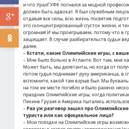
и что УралГУФК погнался за модной профессией
должен быть адвокат. Я был служебным лицом
отдавая все силы, всю жизнь посвятив подгот
это сконцентрированный сгусток жизни, и те
огромная! И мы проигрываем, потому что в 
защищает. В случае разбирательств судьи вед
далее.
–
Кстати, какие Олимпийские игры, с ваш
– Мне было больно в Атланте. Вот там, мне ка
Может быть, мы дилетанты, но когда от получ
потом судья поднимает руку американца, в сп
вспомните, какой там взрыв был. Мы буквальн
на том же месте погибло и было ранено неско
праздник Олимпийские игры, когда политикан
Пекине Грузия и Америка пытались использо
–
Раз уж разговор зашел про Олимпийские и
туриста или как официальное лицо?
– Мои поездки на Олимпийские игры возможн