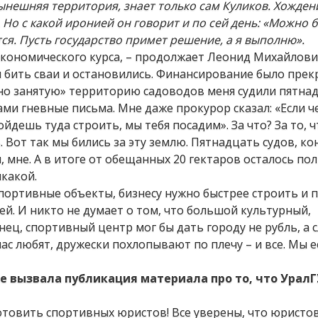
нынешняя территория, знает только сам Куликов. Хожден
Но с какой иронией он говорит и по сей день: «Можно 
ется. Пусть государство примет решение, а я выполню».
, экономического курса, – продолжает Леонид Михайлови
и бить сваи и остановились. Финансирование было пре
но занятую» территорию садоводов меня судили пятнад
и гневные письма. Мне даже прокурор сказал: «Если ч
йдешь туда строить, мы тебя посадим». За что? За то, ч
. Вот так мы бились за эту землю. Пятнадцать судов, ко
мне. А в итоге от обещанных 20 гектаров осталось пол
икакой.
спортивные объекты, бизнесу нужно быстрее строить и 
. И никто не думает о том, что большой культурный,
ец, спортивный центр мог бы дать городу не рубль, а с
ас любят, дружески похлопывают по плечу – и все. Мы е
те вызвала публикация материала про то, что Урал
готовить спортивных юристов! Все уверены, что юристо