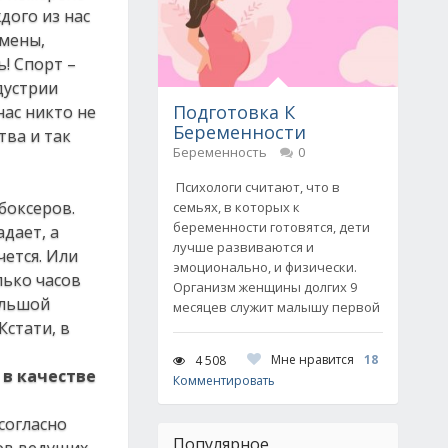
дого из нас
смены,
ь! Спорт –
дустрии
Подготовка К
ас никто не
Беременности
тва и так
Беременность
0
Психологи считают, что в
 боксеров.
семьях, в которых к
беременности готовятся, дети
дает, а
лучше развиваются и
чется. Или
эмоционально, и физически.
лько часов
Организм женщины долгих 9
ольшой
месяцев служит малышу первой
Кстати, в
Мне нравится
18
4 508
 в качестве
Комментировать
согласно
Популярное