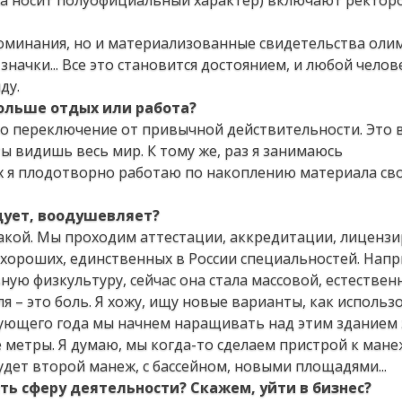
на носит полуофициальный характер) включают ректор
поминания, но и материализованные свидетельства оли
начки... Все это становится достоянием, и любой чело
ду.
ольше отдых или работа?
 это переключение от привычной действительности. Это в
 видишь весь мир. К тому же, раз я занимаюсь
х я плодотворно работаю по накоплению материала св
дует, воодушевляет?
 такой. Мы проходим аттестации, аккредитации, лиценз
, хороших, единственных в России специальностей. Нап
ю физкультуру, сейчас она стала массовой, естественн
ля – это боль. Я хожу, ищу новые варианты, как использ
ующего года мы начнем наращивать над этим зданием 
метры. Я думаю, мы когда-то сделаем пристрой к мане
удет второй манеж, с бассейном, новыми площадями...
ть сферу деятельности? Скажем, уйти в бизнес?