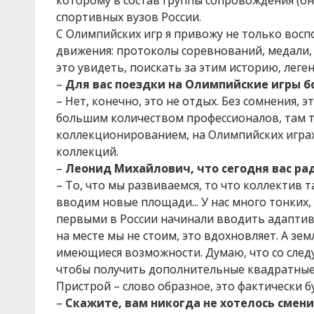
которому в состав группы сопровождения (о
спортивных вузов России.
С Олимпийских игр я привожу не только вос
движения: протоколы соревнований, медали, з
это увидеть, поискать за этим историю, леген
–
Для вас поездки на Олимпийские игры б
– Нет, конечно, это не отдых. Без сомнения,
большим количеством профессионалов, там ты
коллекционированием, на Олимпийских игра
коллекций.
–
Леонид Михайлович, что сегодня вас ра
– То, что мы развиваемся, то что коллектив
вводим новые площади... У нас много тонких
первыми в России начинали вводить адаптивну
на месте мы не стоим, это вдохновляет. А зем
имеющиеся возможности. Думаю, что со след
чтобы получить дополнительные квадратные 
Пристрой – слово образное, это фактически б
–
Скажите, вам никогда не хотелось смени