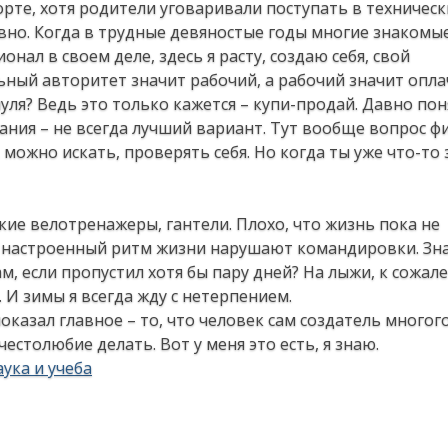
орте, хотя родители уговаривали поступать в техническ
давно. Когда в трудные девяностые годы многие знакомы
ионал в своем деле, здесь я расту, создаю себя, свой
ный авторитет значит рабочий, а рабочий значит опл
уля? Ведь это только кажется – купи-продай. Давно пон
ания – не всегда лучший вариант. Тут вообще вопрос ф
 можно искать, проверять себя. Но когда ты уже что-то
якие велотренажеры, гантели. Плохо, что жизнь пока не
: настроенный ритм жизни нарушают командировки. Зна
м, если пропустил хотя бы пару дней? На лыжи, к сожал
. И зимы я всегда жду с нетерпением.
казал главное – то, что человек сам создатель многого
естолюбие делать. Вот у меня это есть, я знаю.
ука и учеба