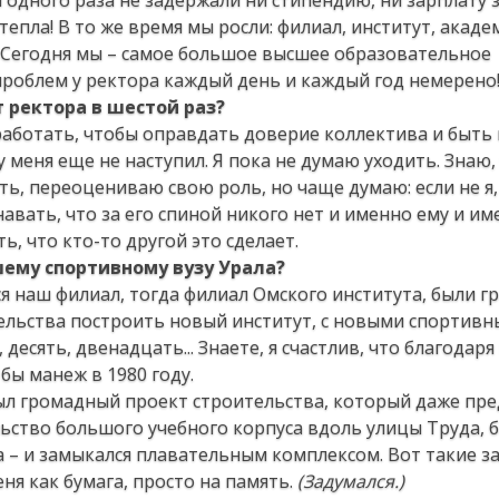
и одного раза не задержали ни стипендию, ни зарплату з
тепла! В то же время мы росли: филиал, институт, акаде
и! Сегодня мы – самое большое высшее образовательное
 проблем у ректора каждый день и каждый год немерено
т ректора в шестой раз?
работать, чтобы оправдать доверие коллектива и быть
 меня еще не наступил. Я пока не думаю уходить. Знаю,
ть, переоцениваю свою роль, но чаще думаю: если не я,
вать, что за его спиной никого нет и именно ему и им
, что кто-то другой это сделает.
шему спортивному вузу Урала?
лся наш филиал, тогда филиал Омского института, были 
тельства построить новый институт, с новыми спортивн
десять, двенадцать... Знаете, я счастлив, что благодар
бы манеж в 1980 году.
был громадный проект строительства, который даже пре
ьство большого учебного корпуса вдоль улицы Труда,
а – и замыкался плавательным комплексом. Вот такие з
ня как бумага, просто на память.
(Задумался.)