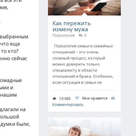
а все эти
мия,
!
Как пережить
измену мужа
Психология
0
 выбранным.
 что еще
Психология семьи и семейных
 то кто?
отношений – это очень
енно сейчас
сложный процесс, который
можно доверить только
специалисту в области
отношений и брака. Особенно,
громадные
если ситуация в семье не
ыми и
я нашим
Мне нравится
46
10 665
Комментировать
длагали на
 большой
адумки были,