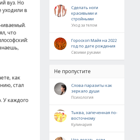
ий вуз. Но
Сделать ноги
е уходили в
красивыми и
стройными
ачиваемый.
Уход за телом
ял, что
илософский:
Гороскоп Майя на 2022
год по дате рождения
 знаешь,
Своими руками
Не пропустите
ете, как
ению, стал
Слова паразиты как
зеркало души
Психология
. У каждого
Тыква, запеченная по-
восточному
Кулинария
Что делать, если