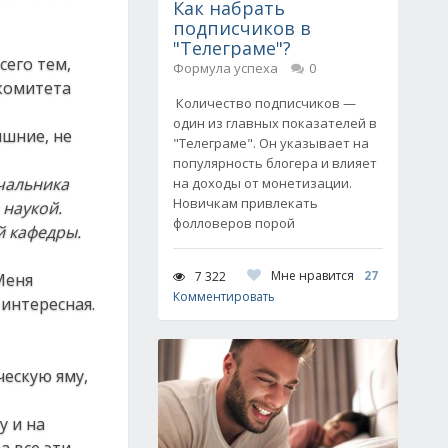
Как набрать
подписчиков в
"Телеграме"?
сего тем,
Формула успеха
0
 комитета
Количество подписчиков —
один из главных показателей в
ишние, не
"Телеграме". Он указывает на
популярность блогера и влияет
чальника
на доходы от монетизации.
Новичкам привлекать
 наукой.
фолловеров порой
й кафедры.
Мне нравится
27
7 322
Меня
Комментировать
интересная.
ческую яму,
у и на